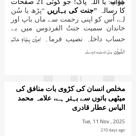
جواب:
یا اللہ پاک! جو کوئی 21 صفحات
کا رسالہ
”
جنت کی بہاریں
“
پڑھ یا سُن
لے، اُس کو اپنی رحمت سے ماں باپ اور
خاندان سمیت جنتُ الفردوس میں بے
اٰمِیْن بِجَاہِ خاتم
حساب داخلہ نصیب فرما۔
النَّبیّن
صلَّی اللہ علیہ واٰلہٖ وسلَّم
مخلص انسان کی کڑوی بات منافق کی
میٹھی باتوں سے بہتر ہے، علامہ محمد
الیاس عطار قادری
Tue, 11 Nov , 2025
270 days ago