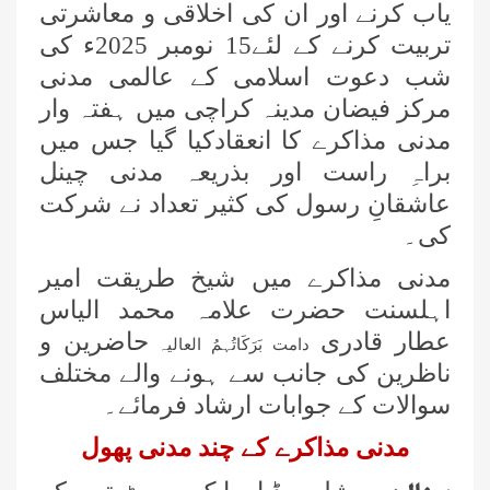
یاب کرنے اور ان کی اخلاقی و معاشرتی
تربیت کرنے کے لئے15 نومبر 2025ء کی
شب دعوت اسلامی کے عالمی مدنی
مرکز فیضان مدینہ کراچی میں ہفتہ وار
مدنی مذاکرے کا انعقادکیا گیا جس میں
براہِ راست اور بذریعہ مدنی چینل
عاشقانِ رسول کی کثیر تعداد نے شرکت
کی۔
مدنی مذاکرے میں شیخ طریقت امیر
اہلسنت حضرت علامہ محمد الیاس
عطار قادری
حاضرین و
دامت بَرَکَاتُہمُ العالیہ
ناظرین کی جانب سے ہونے والے مختلف
سوالات کے جوابات ارشاد فرمائے۔
مدنی مذاکرے کے چند مدنی پھول