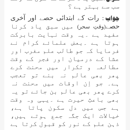
سب سے بہتر ہے ؟
جواب :
رات کے ابتدائی حصے اور آخری
حصے
میں سبق یاد کرنا
(وقتِ سحر)
مفید ہے ۔یہ وقت نہایت بابرکت
ہوتا ہے ۔بعض علمائے کرام نے
فرمایا کہ جو طالب علم مغرب اور
عشا کے درمیان اور فجر کے وقت
مطالعہ و تکرار میں محنت کرے
پھر بھی عالم نہ بنے تو تعجب
ہے۔ جو اِن اوقات میں محنت نہ
کرے پھر بھی عالم بن جائے تو یہ
بھی باعثِ حیرت ہے ۔یہی وہ وقت
ہے جس میں دل سکون پاتا ہے،
خیالات ایک جگہ جمع ہوتے ہیں،
ذہن علم کے نور کو قبول کرتا ہے