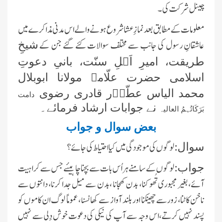
چینل شرکت کی۔
معلومات کے مطابق بعد نمازِ عشا شروع ہونے والے اس مدنی مذاکرے میں
عاشقانِ رسول کی جانب سے مختلف سوالات کئے گئے جن کے
شیخِ
طریقت، امیرِ اَہلِ سنّت، بانیِ دعوتِ
اسلامی حضرت علّامہ مولانا ابوبلال
محمد الیاس عطّاؔر قادری رضوی
دامت
نے جوابات ارشاد فرمائے۔
بَرَکَاتُہمُ العالیہ
بعض سوال و جواب
لوگوں کی موجودگی میں کیا احتیاط کی جائے ؟
سوال:
لوگوں کے سامنے ہر اُس بات سے بچنا چاہیئے جس سے کراہیت
جواب:
آئے، بغیر مجبوری تُھوکنا، بدن کھجانا ،بدن سے میل جدا کرنا، دانتوں سے
ناخن کاٹنا، زورسے چھینکنا اور بلند آواز سے کھانسنا، عموماً لوگ ان کاموں کو
پسند نہیں کرتے،اس وجہ سے آپ کی نیکی کی دعوت خوش دِلی سے نہیں