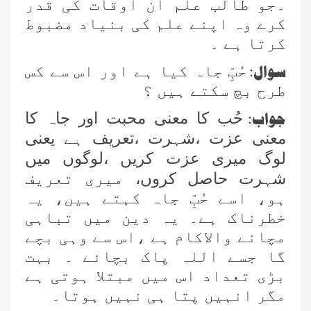
۔جو طالب علم ان اوقات کی قدر
کرے وہ اپنے علم کی بنیاد مضبوط
کرتا ہے ۔
سوال
:
حُبِّ جاہ کیا ہے اور اس سے کس
طرح بچ سکتے ہیں ؟
جواب
:
حُب کا معنی محبت اور جاہ کا
معنی عزت ،شہرت ،تعریف ہے یعنی
لوگ میری عزت کریں ،لوگوں میں
شہرت حاصل کروں،
میری تعریف
ہو، اسے حُبِّ جاہ کہتے ہیں، یہ
خطرناک ہے۔ یہ دین میں تباہی
مچانے والاکام ہے ،اس سے وہی بچے
گا جسے اللہ پاک بچائے ۔ بہت
بڑی تعداد اس میں مبتلا ہوتی ہے
مگر انہیں پتا ہی نہیں ہوتا۔