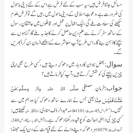
مسائل جاننا فرض ہیں ،یہ سب کے لئے فرض ہے اس کے لئے دِینی ماحول
کی ضرورت ہے ،دعوتِ اسلامی کے دینی ماحول میں رہیں گے تو فرض علوم
سیکھنے کی سعادت ملے گی ،نیک اعمال پر عمل اور قافلوں میں عاشقانِ رسول
کے ساتھ سفر کرنے سے علمِ دین حاصل کرنے کا جذبہ ملے گا، گناہوں سے
بچنے کا ذہن بنے گا۔ اس طرح آپ معاشرے کے اچھے انسان بن کر اُبھریں
گے ۔
بعض نادان کاروبار میں دھوکہ دیتے ہیں ،کسی طرح بھی اپنی
سوال:
چیزیں بیچنے کی کوشش کرتے ہیں، آپ کیا فرماتے ہیں ؟
مَنْ
فرمانِ مصطفی
:
جواب:
صلَّی اللہ علیہ واٰلہٖ وسلَّم
غَشَّنَافَلَیْسَ مِنَّا
یعنی جس نے ہمارے ساتھ دھوکہ کیا وہ ہم میں سے
نہیں۔
علامہ عبدالرؤف مناوی
لکھتے ہیں:
(مسلم، ص45، حدیث: 101)
رحمۃ
علیہ
اللہ
کسی چیز کی
حالت کو پو شیده رکھنا دھوکہ ہے۔
( اصلی )
(فيض القدير، ج 4، ص 240،
ہر دھو کہ دینے والے کے لئے قیامت کے دن ایک جھنڈا
تحت الحديث: 8879)