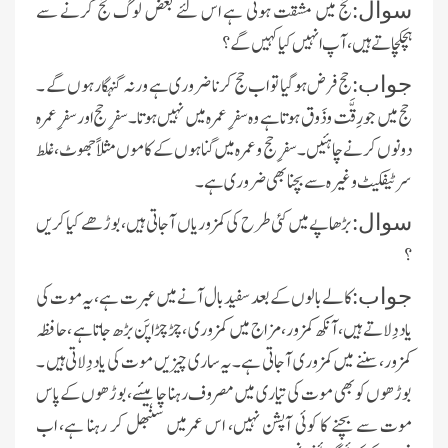
حج میں مشقت ہوتی ہے اس لئے بعض لوگ حج کرنے سے
سوال:
ہچکچاتے ہیں ،آپ انہیں کیا کہیں گے ؟
حج فرض ہوگیا تو اب حج کرنا ضروری ہے ورنہ گنہگارہوں گے ۔
جواب:
حج میں جو رِقَّت و ذَوق ہوتا ہے وہ سفرِ عمرہ میں نہیں ہوتا۔سفرِ حج اورسفرِعمرہ
دونوں کرنے چاہئیں ۔سفرِحج وعمرہ میں گناہوں کے کاموں مثلاً جھوٹ، غلط
سرٹیفکیٹ وغیرہ سے بچنا بھی ضروری ہے ۔
بڑھاپے میں کئی طرح کی کمزوریاں آجاتی ہیں ،بوڑھے کیا کریں
سوال:
؟
کالے بالوں کے بعد سفیدبال آنے میں عبرت ہے ،یہ موت کی
جواب:
یاد دِلاتے ہیں ،آنکھ کمزور،مزاج میں کمزوری ،چڑچڑا پَن بڑھ جاتاہے ،حافظہ
کمزور،سننے میں کمزوری آجاتی ہے۔یہ ساری چیزیں موت کی یاد دِلاتی ہیں ۔
بوڑھوں کو بھی موت کی تیاری میں مصروف رہنا چاہیئے، بوڑھوں کےپاس
موت سے بچنے کا کوئی آپشن نہیں، اس عمرمیں سنبھل کر رہنا ہے، اب