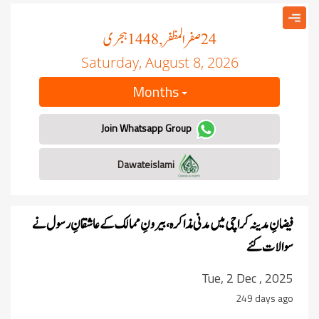
صفر المظفر
ہجری
, 1448
24
Saturday, August 8, 2026
Months
Join Whatsapp Group
Dawateislami
فیضانِ مدینہ کراچی میں مدنی مذاکرہ، بیرونِ ممالک کے عاشقانِ رسول نے
سوالات کئے
Tue, 2 Dec , 2025
249 days ago