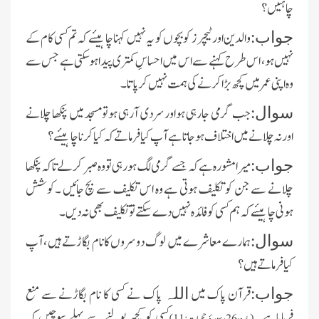
چاہئیں ؟
والدین اورٹیچرز کو بچوں کو یہ نہیں کہنا چاہیئے کہ تم کسی کام کے
جواب:
نہیں ہو، اس طرح کہنے سے اس میں احساسِ کمتری پیداہوسکتی ہے جس سے
وہ اپنی عمرمیں کچھ بڑا کرنےکی ہمت نہیں کرپاتا۔
جب گرمی جارہی ہواورسردی آرہی ہوتومسجدمیں پنکھا چلانے
سوال:
اورنہ چلانے میں اختلاف ہوجاتاہے آپ کیا فرماتے کہ کیا کرنا چاہیئے ؟
میرا مشورہ ہے کہ جسے گرمی لگ ہورہی تو وہ صبرکرلے تاکہ پنکھا
جواب:
چلانے سے جن کو تکلیف ہوتی ہے وہ اس تکلیف سے بچ جائیں ۔کوشش
ہونی چاہیئے کہ ہم کسی کو فائدہ نہیں دے سکتے تو تکلیف بھی نہ دیں ۔
ہمارے معاشرے میں لوگ دوسروں کانام بگاڑتے ہیں ،آپ
سوال:
کیا فرماتے ہیں ؟
قرآن پاک میں
پاک نے کسی کا نام بگاڑنے سے منع
جواب:
اللہ
فرمایاہے ۔
کسی کو کچھ بولنے سے پہلے سوچیں کہ
(پارہ،26،سورۂ حجرات:11)