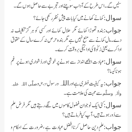
سنیں گے ۔اس طرح کے آداب سوچنے اورتجربے سے حاصل ہوں گے ۔
کمانے کھانے میں کیا بات پیشِ نظر رکھی جائے؟
سوال:
بندہ تھوڑا کمائے مگر حلال کمائے اور کسی کو ہرگز تکلیف نہ
جواب:
دے۔مال کمانے سے منع نہیں ہے مگر بندہ حرص نہ کرے، مال کے حقوق
ادا کرے یعنی زکوٰۃ کی ادائیگی بروقت کرے۔
عبادت اچھے انداز سے ہونے پر خوشی اوردُشواری ہونے پر غم
سوال:
ہونا کیسا؟
یہ کیفیت فطری ہے اور
و رسول
و
جواب:
اللہ
عزوجل
صلَّی اللہ علیہ
سے محبت کی علامت ہے ۔
واٰلہٖ وسلَّم
کئی ایک نوجوان فضول کاموں میں لگےرہتے ہیں مگر فرض علم
سوال:
سے دُور ہوتے ہیں ،آپ کیا فرماتے ہیں ؟
علمِ دین حاصل کرنا افضل عبادت ہے ،ضرورت کے احکام و
جواب: