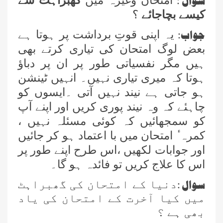
سوال :
امتحان وغیرہ میں
گھبراہٹ سے
کیسے بچاجائے
؟
جواب:
یہ اپنی قوتِ برداشت پر ہوتا ہے
بعض لوگ امتحان کی تیاری کرتے بھی
ہیں مگر نفسیاتی طور پر ان پر دباؤ
ہوتا کہ میری تیاری نہیں۔ انہیں ٹینشن
ہو جاتی ہے نیند نہیں آتی ۔ایسوں کو
چاہئے کہ وہ نیند پوری کریں اور اپنے آپ
کو سمجھائیں کہ کوئی مسئلہ نہیں ،
کمرہ ٔ امتحان میں با اعتماد ہو کر جائیں
اور جوابات لکھیں ،اس طرح اپنے طور پر
اس کا علاج کریں تو فائدہ ہو گا۔
سوال
:
دنیا کے امتحان کی گھبراہٹ
میں کیا آخرت کے امتحان کی یاد
بھی ہے ؟