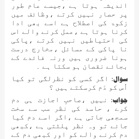
اندیشہ ہوتا ہے ،جیسے عام طور
پر حصار نہیں کرتے ،وظائف میں
زکوۃ کی اصطلاح ہے اسے بھی ادا
کرنا ہوتا ہے ،عمل کرنے والے اس
کی احتیاطیں نہیں کرتے ،پاکی
نا پاکی کے مسائل ،مخارج درست
ہونا ضروری ہیں ورنہ فائدے کے
بجائے نقصان ہو سکتا ہے ۔
سوال:
اگر کسی کو نظرلگی تو کیا
اُس کو دَم کرسکتے ہیں ؟
جواب:
نہیں ،صاحبِ اجازت ہی دم
کرے ، حاسد کی نظر سب سے سخت
سمجھی جاتی ہے ،اگر اسے دم کیا
جائے تو وہ نظر پلٹتی ہے ،کبھی
دم کرنے والے کو اور کبھی دم کے