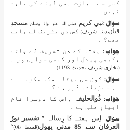
کسی سے اجازت بھی لینے کی حاجت
نہیں ۔
سوال
:
نبیِ کریم
مسجدِ
صلی اللہ علیہ والہ وسلم
قبا
کس دن تشریف لے جاتے
(مدینہ شریف)
تھے؟ ۔
جواب :
ہفتہ کے دن تشریف لے جاتے
،کبھی پیدل اور کبھی سواری پر ۔
(بخاری شریف ،حدیث:1193)
سوال
:
کون سی میقات مکہ مکرمہ سے
سب سےزیادہ دُور ہے ؟
جواب
:
ذُوالحلیفہ
،اس کا دوسرا نام
ابیارِ علی ہے ۔
سوال:
اِس ہفتے کا رِسالہ ”
تفسیر نورُ
العرفان سے 85 مدنی پھول
“
(قسط 08)