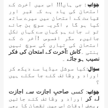
جواب :
جی ہاں!!! اس میں آخرت کے
امتحان کی یاد ہے کہ قبر اور
قیامت کے امتحان میں میرے ساتھ
کیا ہو گا ، اگریہ سوچ بن جائے
تو نہ جانے ہم کہاں سے کہاں نکل
جائیں، مگر افسوس !آخر ت کے
امتحان کی تیاری کی سوچ نہیں
بنتی ۔
کاش !آخرت کے امتحان کی فکر
نصیب ہو جائے
۔
سوال
:
کیا سوشل میڈیا سے دیکھ کر
اوراد و وظائف کئے جا سکتے ہیں
؟
جواب
:
کسی
صاحبِ اجازت سے اجازت
لے کر
اوراد و وظائف کئے جائیں
،بعض اوقات اس میں نقصان کا بھی