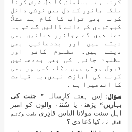
کرنا ہے۔ مسلمان کا دل خوش کرنا
بلکہ جانور کے دل میں خوشی داخل
کرنا بھی ثواب کا کام ہے مثلاً
کبوتروں کو دانے ڈالیں گے تو وہ
دعا دیں گے ،جانور دعائیں بھی
دیتے ہیں اور بددعائیں بھی
دیتے ہیں۔
مظلوم کافر اور
مظلوم جانور کی بھی بددعائیں
قبول ہوتی ہیں ۔ظلم کسی پر بھی
کرنے کی اجازت نہیں،یہ قیامت
کا اندھیرا ہے ۔
سوال:
اِس ہفتے کارِسالہ
” جنت کی
بہاریں“
پڑھنے یا سُننے والوں کو امیر
اہل سنت مولانا الیاس قادِری
دامت برکاتہم
نے کیا دُعا دی ؟
العالیہ