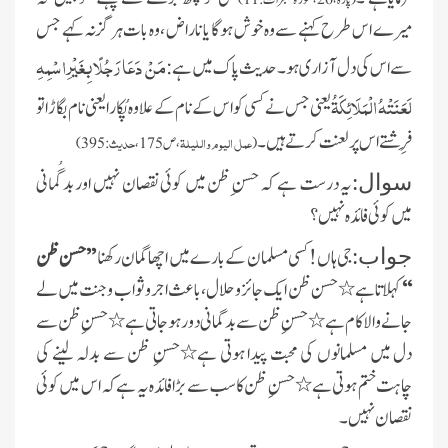
میرے اس طرح کہنے سےوہ خوش ہوگا یا ناراض ،وہ بات ہرگزنہ کہے جس
مَنْ دَعَا رَجُلًا بِغَيْرِ اسْمِهِ
سے اس کی دل آزاری ہو۔ حدیث پاک میں ہے :
لَعَنَتْهُ الْمَلَائِكَةُ
یعنی جس نے کسی کو اس کے نام کے علاوہ پُکارا یعنی نام بگاڑاتو
فِرِشتے اس پر لعنت کرتے ہیں ۔
عمل الیوم واللیلۃ
حدیث
(
، ص175،
: 395)
یہ درست ہے کہ حسن ِظن میں کوئی نقصان نہیں اور بدگُمانی
سوال:
میں کوئی فائدہ نہیں؟
جی ہاں! ‏ کسی مسلمان کے بارے میں اچھا گمان رکھنا
’’حسن ظن
جواب:
‘‘
کہلاتا ہے٭حسن ظن ایک جائزوحلال، باعث اجر وثواب وجنت میں لے
جانے والا کام ہے ٭حسنِ ظن سے بدگمانی دور ہوجاتی ہے ٭حسنِ ظن سے
دل میں مسلمانوں کی محبت پیدا ہوتی ہے٭حسنِ ظن سے بدلہ لینے کی
چاہت ختم ہوتی ہے ٭حسنِ ظن کا سب سے بڑا فائدہ یہ ہے کہ اس میں کوئی
نقصان نہیں۔