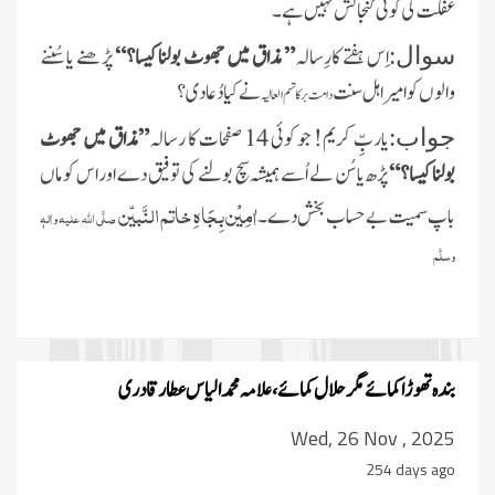
غفلت کی کوئی گنجائش نہیں ہے ۔
اِس ہفتے کارِسالہ
” مذاق میں جھوٹ بولنا کیسا؟“
پڑھنے یاسُننے
سوال:
والوں کوامیراہل سنت
نے کیا دُعا دی ؟
دامت برکاتہم العالیہ
یاربِّ کریم! جو کوئی 14 صفحات کا رسالہ
”مذاق میں جھوٹ
جواب:
بولنا کیسا؟“
پڑھ یا سُن لے اُسے ہمیشہ سچ بولنے کی توفیق دے اور اس کو ماں
اٰمِیْن بِجَاہِ خاتم النَّبیّن
باپ سمیت بے حساب بخش دے۔
صلَّی اللہ علیہ واٰلہٖ
وسلَّم
بندہ تھوڑا کمائے مگر حلال کمائے، علامہ محمد الیاس عطار قادری
Wed, 26 Nov , 2025
254 days ago