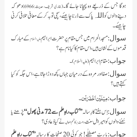
ہوگا جس کے ذریعے وہ پہچانا جائے گا۔
دھو کہ
(بخاری شریف، حدیث:6966)
دینے والوں کو
پاک سے ڈرنا چاہیئے ،سچی توبہ کر کے معافی تلافی کرنی
اللہ
چاہیئے ۔
مسجد الحرام میں جس مقام پر حضرت ابراہیم
کے مبارک
سوال:
علیہ السلام
قدموں کے نشان ہیں، اس مقام کا کیا نام ہے؟
مقامِ ابراہیم
۔
جواب:
(علیہ السلام)
صفا اور مروہ کے درمیان جہاں کچھ دوڑا جاتا ہے، اس جگہ کو کیا
سوال:
کہتے ہیں ؟
مِیْلَیْن اَخْضَرَیْن
۔
جواب:
اِس ہفتے کارِسالہ
” کتاب راہِ علم سے 72 مدنی پھول “
پڑھنے یا
سوال:
سُننے والوں کو امیر اہل سنت
نے کیا دُعا دی ؟
دامت برکاتہم العالیہ
یا ربِّ مصطفٰے! جو کوئی 20 صفحات کا رسالہ
”کتاب راہِ علم
جواب: