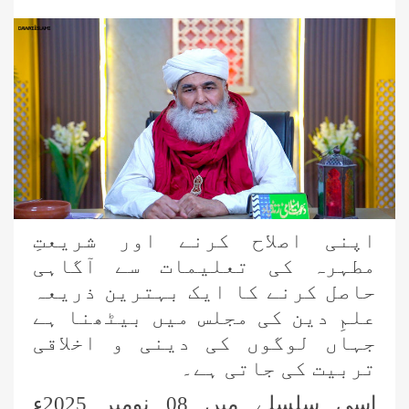
اپنی اصلاح کرنے اور شریعتِ
مطہرہ کی تعلیمات سے آگاہی
حاصل کرنے کا ایک بہترین ذریعہ
علمِ دین کی مجلس میں بیٹھنا ہے
جہاں لوگوں کی دینی و اخلاقی
تربیت کی جاتی ہے۔
اسی سلسلے میں 08 نومبر 2025ء