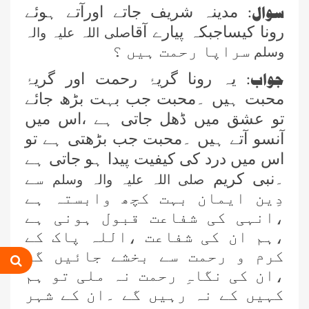
سوال:
مدینہ شریف جاتے اورآتے ہوئے
رونا کیساجبکہ پیارے آقا
صلی اللہ علیہ والہ
سراپا رحمت ہیں ؟
وسلم
جواب:
یہ رونا گریۂ رحمت اور گریۂ
محبت ہیں ۔محبت جب بہت بڑھ جائے
تو عشق میں ڈھل جاتی ہے ،اس میں
آنسو آتے ہیں ۔محبت جب بڑھتی ہے تو
اس میں درد کی کیفیت پیدا ہو جاتی ہے
۔نبی کریم
سے
صلی اللہ علیہ والہ وسلم
دِین ایمان بہت کچھ وابستہ ہے
،انہی کی شفاعت قبول ہونی ہے
،ہم ان کی شفاعت ،اللہ پاک کے
کرم و رحمت سے بخشے جائیں گے
،ان کی نگاہِ رحمت نہ ملی تو ہم
کہیں کے نہ رہیں گے ۔ان کے شہر