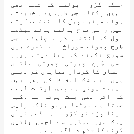
جبکہ کڑوا بولنے کا شہد بھی
نہیں بِکتا۔ جس طرح پھل خریدتے
ہوئے میٹھے پھل کا انتخاب کرتے
ہیں ،اسی طرح بولتے ہوئے میٹھے
بول کا انتخاب کرنا چاہئے ۔جس
طرح چھوٹے سوراخ بند کمرے میں
سورج نکلنے کا پتا دیتے ہیں،
اسی طرح چھوٹی چھوٹی باتیں
انسان کا کردار نمایاں کر دیتی
ہیں ۔بے شک الفاظ کی بھی بہت
اہمیت ہوتی ہے بعض اوقات لہجے
کا اثر بھی بہت ہوتا ہے ۔کہا
جاتا ہے میٹھا بولو تاکہ واپس
لینا پڑے تو کڑوا نہ لگے۔ قرآن
پاک میں لوگوں سے اچھی باتیں
کرنے کا حکم دیاگیا ہے ۔