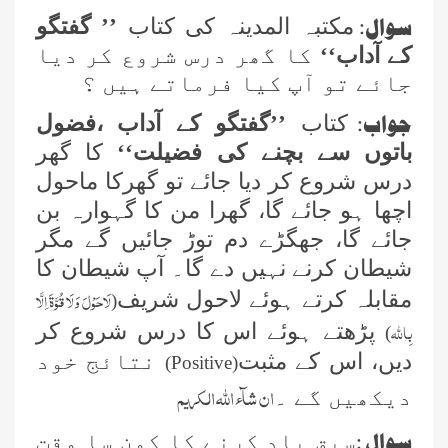
سوال:
مکتبہ المدینہ کی کتاب
’’ گفتگو
کے آداب‘‘
کا گھر درس شروع کر دیا
جائے تو آپ کیا فرماتے ہیں ؟
جواب:
کتاب
’’گفتگو کے آداب ،فضول
باتوں سے بچنے کی فضیلت‘‘
کا گھر
درس شروع کر دیا جائے تو گھرکا ماحول
اچھا ہو جائے گا، گھرا من کا گہوارہ بن
جائے گا، جھگڑے دم توڑ جائیں گے مگر
شیطان کرنے نہیں دے گا۔ آپ شیطان کا
لَاحَوْلَ وَلَا قُوَّۃَ اِلَّا
مقابلہ کرتے ہوئے لاحول شریف
(
بِاللہ
پڑھتے ہوئے اس کا درس شروع کر
)
دیں، اس کے مثبت
نتائج خود
)
Positive
(
ان شآء اللہ الکریم
دیکھیں گے ۔
سوال
:
سبق یاد کرنے کا کون سا وقت