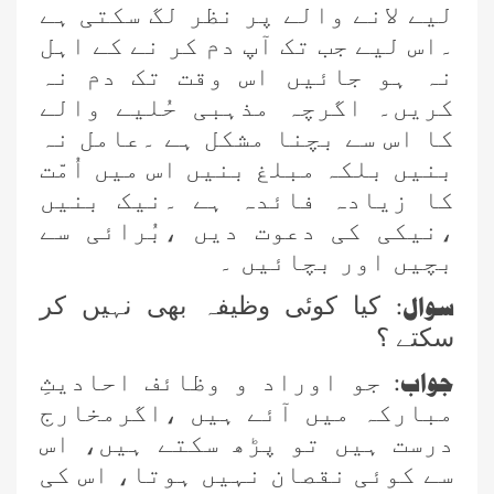
لیے لانے والے پر نظر لگ سکتی ہے
۔اس لیے جب تک آپ دم کر نے کے اہل
نہ ہو جائیں اس وقت تک دم نہ
کریں۔ اگرچہ مذہبی حُلیے والے
کا اس سے بچنا مشکل ہے ۔عامل نہ
بنیں بلکہ مبلغ بنیں اس میں اُمّت
کا زیادہ فائدہ ہے ۔نیک بنیں
،نیکی کی دعوت دیں ،بُرائی سے
بچیں اور بچائیں ۔
سوال:
کیا کوئی وظیفہ بھی نہیں کر
سکتے ؟
جواب:
جو اوراد و وظائف احادیثِ
مبارکہ میں آئے ہیں ،اگرمخارج
درست ہیں تو پڑھ سکتے ہیں، اس
سے کوئی نقصان نہیں ہوتا، اس کی