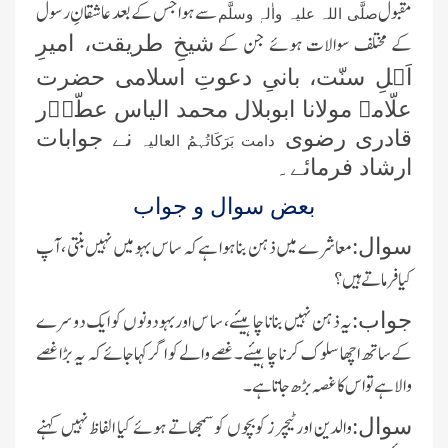
مقبول
سے ہوا جس کے بعد عاشقانِ رسول
صلَّی اللہ علیہ واٰلہٖ وسلَّم
کے مختلف سوالات ہوئے جن کے
شیخِ طریقت، امیرِ
اَہلِ سنّت، بانیِ دعوتِ اسلامی حضرت
علّامہ مولانا ابوبلال محمد الیاس عطّاؔر
قادری رضوی
نے جوابات
دامت بَرَکَاتُہمُ العالیہ
ارشاد فرمائے۔
بعض سوال و جواب
معاشرے میں ذہن بنا ہوا ہے کہ ساس بہو میں نہیں بنتی ،آپ
سوال:
کیا فرماتے ہیں؟
یہ ذہن نہیں بنانا چاہیئے، سا س اوربہو دونوں کو ایک دوسرے
جواب:
کےساتھ اچھا سلوک کرنا چاہیئے۔ غصے والے کو اگر کہاجائے کہ یہ بڑا غصے
والاہے تو اس کا غصہ بڑھ جاتاہے۔
والدین اورٹیچرز کوبچوں کوسمجھاتے ہوئے کیا الفاظ نہیں کہنے
سوال: