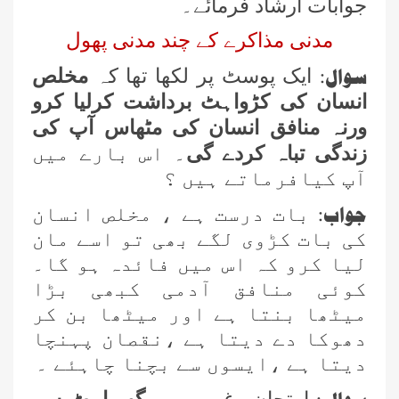
جوابات ارشاد فرمائے۔
مدنی مذاکرے کے چند مدنی پھول
سوال:
ایک پوسٹ پر لکھا تھا کہ
مخلص
انسان کی کڑواہٹ برداشت کرلیا کرو
ورنہ منافق انسان کی مٹھاس آپ کی
زندگی تباہ کردے گی
۔ اس بارے میں
آپ کیافرماتے ہیں ؟
جواب:
بات درست ہے ، مخلص انسان
کی بات کڑوی لگے بھی تو اسے مان
لیا کرو کہ اس میں فائدہ ہو گا۔
کوئی منافق آدمی کبھی بڑا
میٹھا بنتا ہے اور میٹھا بن کر
دھوکا دے دیتا ہے ،نقصان پہنچا
دیتا ہے ،ایسوں سے بچنا چاہئے ۔