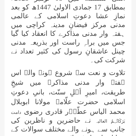
بمطابق 17 جمادی الاولیٰ 1447ھ کو بعد
نمازِ عشا دعوتِ اسلامی کے عالمی
مدنی مرکز فیضانِ مدینہ کراچی میں
ہفتہ وار مدنی مذاکرے کا انعقاد کیا گیا
جس میں براہِ راست اور بذریعہ مدنی
چینل عاشقانِ رسول کی کثیر تعداد نے
شرکت کی۔
تلاوت و نعت سے شروع ہونے والے اس
ہفتہ وار مدنی مذاکرے میں شیخِ
طریقت، امیرِ اَہلِ سنّت، بانیِ دعوتِ
اسلامی حضرت علّامہ مولانا ابوبلال
محمد الیاس عطّاؔر قادری رضوی
دامت
نے حاضرین و ناظرین کی
بَرَکَاتُہمُ العالیہ
جانب سے ہونے والے مختلف سوالات کے