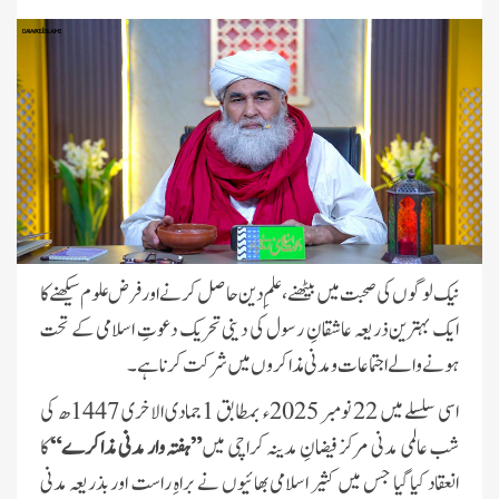
نیک لوگوں کی صحبت میں بیٹھنے، علمِ دین حاصل کرنے اور فرض علوم سیکھنے کا
ایک بہترین ذریعہ عاشقانِ رسول کی دینی تحریک دعوتِ اسلامی کے تحت
ہونے والے اجتماعات و مدنی مذاکروں میں شرکت کرنا ہے۔
اسی سلسلے میں 22 نومبر 2025ء بمطابق 1جمادی الاخری 1447ھ کی
شب عالمی مدنی مرکز فیضانِ مدینہ کراچی میں
”ہفتہ وار مدنی مذاکرے“
کا
انعقاد کیا گیا جس میں کثیر اسلامی بھائیوں نے براہِ راست اور بذریعہ مدنی