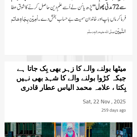
سے 72 مدنی پھول“
پڑھ یا سُن لے اُسے علمِ دین حاصل کرنے کا شوق عطا
ٰمِیْن بِجَاہِ خاتم
فرما کر ماں باپ اور خاندان سمیت بے حساب بخش دے ۔ا
النَّبیّن
صلَّی اللہ علیہ واٰلہٖ وسلَّم
میٹھا بولنے والے کا زہر بھی بِک جاتا ہے
جبکہ کڑوا بولنے والے کا شہد بھی نہیں
بِکتا ، علامہ محمد الیاس عطار قادری
Sat, 22 Nov , 2025
259 days ago