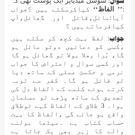
سوال:
سوشل میڈیاپر ایک پوسٹ تھی کہ
:
’’ الفاظ‘‘
کیاکرسکتے ہیں ؟جواب
آیا:مائل،قائل اور گھائل،آپ
کیافرماتے ہیں ؟
جواب:
لفظ بہت کچھ کر سکتے ہیں
،کسی کو دعائیں دوتو مائل ہو
گا، بُرا بھلا بولا تو گھائل ہو گا
اور کسی سوال و اعتراض کا جواب
نرمی و حکمتِ عملی کے ساتھ دیا
تو قائل ہو گا۔ کفر سے توبہ
کرتے ہوئے کلمے کے الفاظ دل کی
تصدیق کے ساتھ پڑھے تو مسلمان
ہوا۔ 3 طلاق کے الفاظ کہے توطلاق
واقع ہو جائے گی ،الفاظ کا بہت
حساب کتاب ہے ۔میٹھا بولنے
والے کا زہر بھی بِک جاتا ہے