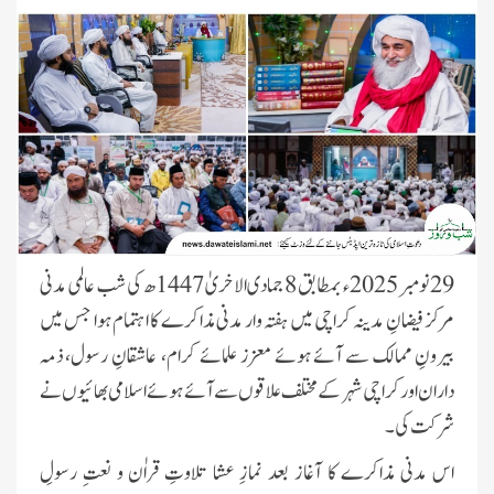
29 نومبر 2025ء بمطابق 8 جمادی الاخریٰ 1447ھ کی شب عالمی مدنی
مرکز فیضانِ مدینہ کراچی میں ہفتہ وار مدنی مذاکرے کا اہتمام ہوا جس میں
بیرونِ ممالک سے آئے ہوئے معزز علمائے کرام، عاشقانِ رسول، ذمہ
داران اور کراچی شہر کے مختلف علاقوں سے آئے ہوئے اسلامی بھائیوں نے
شرکت کی۔
اس مدنی مذاکرے کا آغاز بعد نمازِ عشا تلاوتِ قراٰن و نعتِ رسولِ