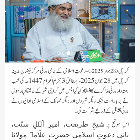
کراچی
- دعوتِ اسلامی کے عالمی مدنی مرکز فیضانِ مدینہ
(28 جون 2025ء)
کراچی میں 28 جون 2025ء بمطابق 3 محرم الحرام 1447ھ کی شب
ہفتہ وار مدنی مذاکرے کا انعقاد کیا گیا جس میں کراچی شہر کے عاشقانِ رسول
نے براہِ راست جبکہ دیگر شہروں اور دیگر ممالک کے اسلامی بھائیوں نے
مدنی چینل کے ذریعے شرکت کی۔
اس موقع پر
شیخِ طریقت، امیرِ اَہلِ سنّت،
بانیِ دعوتِ اسلامی حضرت علّامہ مولانا