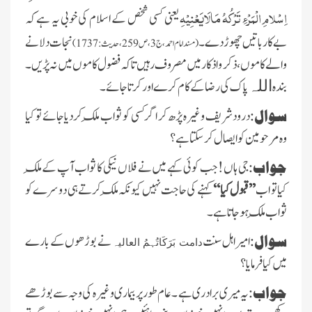
اِسْلامِ الْمَرْءِ تَرْکُہُ مَالَایَعْنِیْہِ
یعنی کسی شخص کے اسلام کی خوبی یہ ہے کہ
بے کار باتیں چھوڑ دے۔
نجات دلانے
(مسند امام احمد ،ج3،ص259،حدیث: 1737)
والے کاموں، ذکر و اذکار میں مصروف رہیں تاکہ فضول کاموں میں نہ پڑیں ۔
بندہ
پاک کی رضاکے کام کرے اورکرتا جائے ۔
اللہ
سوال:
درودشریف وغیرہ پڑھ کر اگرکسی کو ثواب مِلک کردیاجائے تو کیا
وہ مرحومین کو ایصال کرسکتاہے ؟
جواب:
جی ہاں !جب کوئی کہے میں نے فلاں نیکی کا ثواب آپ کےمِلک
کیا تو اب
’’قبول کیا‘‘
کہنے کی حاجت نہیں کیونکہ مِلک کرتےہی دوسرے کو
ثواب مِلک ہوجاتاہے ۔
سوال:
امیراہل سنت
نے بوڑھوں کے بارے
دامت بَرَکَاتُہمُ العالیہ
میں کیا فرمایا؟
جواب:
یہ میری برادری ہے ۔ عام طورپر بیماری وغیرہ کی وجہ سے بوڑھے