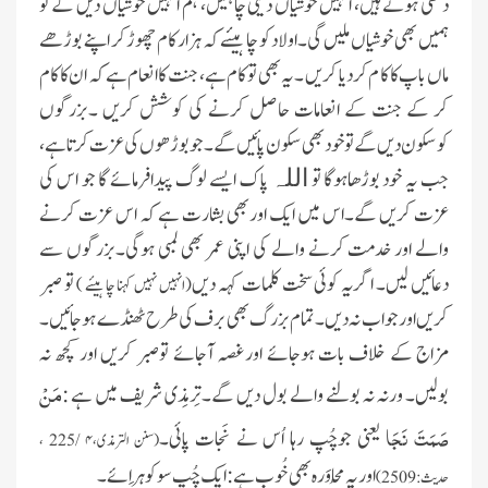
دکھی ہوتے ہیں، انہیں خوشیاں دینی چاہئیں، ہم انہیں خوشیاں دیں گے تو
ہمیں بھی خوشیاں ملیں گی۔اولادکو چاہیئے کہ ہزار کام چھوڑ کر اپنے بوڑھے
ماں باپ کا کا م کردیا کریں ۔یہ بھی تو کام ہے، جنت کاانعام ہے کہ ان کا کام
کر کے جنت کے انعامات حاصل کرنے کی کوشش کریں ۔بزرگوں
کوسکون دیں گے تو خود بھی سکون پائیں گے۔جو بوڑھوں کی عزت کرتاہے،
جب یہ خود بوڑھاہوگا تو
پاک ایسے لوگ پیدافرمائے گا جو اس کی
اللہ
عزت کریں گے۔اس میں ایک اوربھی بشارت ہے کہ اس عزت کرنے
والے اور خدمت کرنے والے کی اپنی عمر بھی لمبی ہوگی۔بزرگوں سے
دعائیں لیں۔ اگریہ کوئی سخت کلمات کہہ دیں
تو صبر
(انہیں نہیں کہنا چاہیئے )
کریں اور جواب نہ دیں۔تمام بزرگ بھی برف کی طرح ٹھنڈے ہو جائیں ۔
مزاج کے خلاف بات ہوجائے اورغصہ آجائے توصبر کریں اور کچھ نہ
مَنْ
بولیں۔ ورنہ نہ بولنے والے بول دیں گے۔تِرمِذی شریف میں ہے :
صَمَتَ نَجَا
یعنی جوچُپ رہا اُس نے نَجات پائی۔
(سنن الترمذی،
۴ /225
،
اور یہ مُحاوَرہ بھی خُوب ہے:ایک چُپ سو کوہَرائے ۔
حدیث: 2509)