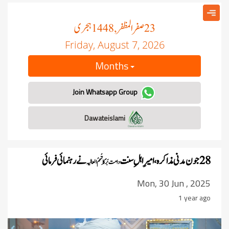
صفر المظفر
ہجری
, 1448
23
Friday, August 7, 2026
Months
Join Whatsapp Group
Dawateislami
28 جون مدنی مذاکرہ، امیرِ اہلِ سنت
نے رہنمائی فرمائی
دامت بَرَکَاتُہمُ العالیہ
Mon, 30 Jun , 2025
1 year ago
revious
Next