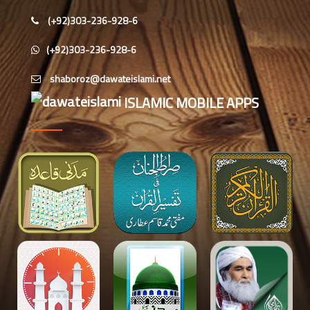
(+92)303-236-928-6
اس دور میں صالحین کی پہچان کا معیار
اعلیٰ حضر ت امام احمد رضا ہیں، مولانا
(+92)303-236-928-6
الیاس عطار قادری
اس ہفتے کا رسالہ ” زبان کی حفاظت کی
اہمیت“
ISLAMIC MOBILE APPS