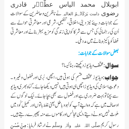
ابوبلال محمد الیاس عطّاؔر قادری
نے ناظرین و حاضرین کے سوالات
رضوی
دامت بَرَکَاتُہمُ العالیہ
کے جوابات دیئے نیز دینی، اخلاقی، تنظیمی، شرعی اور معاشرتی حوالے سے
اُن کی رہنمائی کی جس سے شرکا کو اپنی زندگی کو مزید بہتر بنانے اور معاشرتی
فضا کو پاکیزہ بنانے میں مدد ملی۔
بعض سوالات کے جوابات:
سوال:
مختلف ویڈیوزدیکھتے رہنا کیسا؟
جواب:
ویڈیوز مختلف قسم کی ہوتی ہیں، اچھی، بُری اورفضول وغیرہ ۔
دعوتِ اسلامی کی ویڈیوز اچھی ہی ہوتی ہیں انہیں دیکھا جائے۔گنا ہ بھری ویڈیو
سے بچنا توبہت ضروری ہے اورفضول سے بھی بچا جائے۔ نیک لوگوں کے
اوصاف میں ہے کہ وہ اپنے آپ کو لہو و باطل یعنی غلط باتوں اورکھیل کُود میں
ملوث نہیں ہونے دیتے،ایسی مجالس اور کاموں سے منہ پھیرے رہتے ہیں۔
مِنْ حُسْنِ
رسولِ کریم
نے ارشاد فرمایا :
صلَّی اللہ علیہ واٰلہٖ وسلَّم