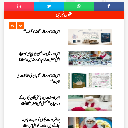
اس ہفتے کا رسالہ ”اللہ کا خوف“
مقبول خبریں
اس دور میں صالحین کی پہچان کا معیار
اعلیٰ حضر ت امام احمد رضا ہیں، مولانا
الیاس عطار قادری
اس ہفتے کا رسالہ ” زبان کی حفاظت کی
اہمیت“
امیر اہلسنت کی رہائش گاہ پر بچوں کے
درمیان” محفل علی اصغر “کا انعقاد
بِلا ضرورت بچوں کو گھر سے باہر نہ
جانے دیں، علامہ محمد الیاس عطار
قادری
اس ہفتے کا رسالہ ”احیاء العلوم سے 38
مدنی پھول (قسط:01)“