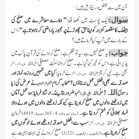
جن میں سے بعض درج ذیل ہیں:
ایک پوسٹ میں لکھا تھا:
” ہمارے معاشرے میں صلح کی
سوال:
بیٹھک کا مقصد کمزور کو اپنا حق چھوڑنے پر مجبور یا راضی کرنا ہوتا ہے“
، اس
کے بارے میں آپ کیا فرماتے ہیں ؟
یہ صلح نہیں ہے ،یہ تو ظلم ہے ،صلح کروانے کی قرآنِ پاک میں
جواب:
پذیرائی ہے ،اس کو خیرکہاگیا ہے ۔صلح کروانا سُنّتِ مصطفیٰ
صلَّی
علیہ واٰلہٖ وسلَّم
اللہ
بھی ہے۔نبیِ کریم
نے فرمایا:
کیا میں تمہیں روزہ، نماز اور
صلی
علیہ والہ وسلم
اللہ
صدقہ سے بھی افضل عمل نہ بتاؤں؟ صحابہ ٔکرام
نے عرض کی: یا
علیہم الرضوان
رسولَ
!
، ضرور بتایئے۔ ارشاد فرمایا: وہ عمل آپس
اللہ
صَلَّی
عَلَیْہِ وَاٰلِہٖ وَسَلَّمَ
اللہ
میں رُوٹھنے والوں میں صلح کرادینا ہے کیونکہ رُوٹھنے والوں میں ہونے والا
فساد بھلائی کو ختم کردیتا ہے
۔
فرمانِ
سنن ابو داؤد
حدیث
: 4919)
، 4 / 365،
(
مصطفیٰ
:
سب سے افضل صدقہ رُوٹھے ہوئے لوگوں میں
صلی
علیہ والہ وسلم
اللہ
صلح کرادینا ہے
۔
صلح کروانے کی بہت اہمیت ہے
الترغیب و الترہیب
، 3/321)
(