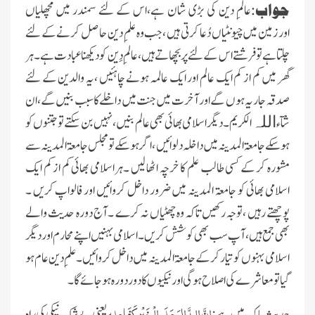
جواب:
عالمِ دین کی بڑی شان ہے،اس کے لئے سمندر میں مچھلیاں
اورزمین میں چیونٹیاں دُعا کرتی ہیں ،جب وہ علمِ دین حاصل کرنے کے لئے
چلتا ہے تو فرشتے اس کے لئے پر بچھاتے ہیں ،عالمِ دِین کو دیکھنا عبادت ہے ۔ہر
گھر میں کم از کم ایک عالم اور ایک عالمہ ہونے چاہئیں ،یہ والدین کے لئے
صدقہ جاریہ ہوں گے اور آخرت میں جنت میں داخلے کا سبب بنیں گے ،ان
شآء
الکریم۔دیگر اسلامی بھائی بھی عالم بنیں ،نہیں بن سکتے تو جتنوں کو
اللہ
ہو سکے جامعۃ المدینہ میں داخلہ دلوائیں ،اگر ہو سکے تو مجلس جامعۃ المدینہ سے
مشورہ کر کے کسی طالب علم کا خرچہ اٹھا لیں ۔ہراسلامی بھائی کم از کم ایک
اسلامی بھائی کو جامعۃ المدینہ میں ضرور داخل کروائیں اور فالواپ کریں ۔
پوچھتے رہیں ،توجہ رکھیں تاکہ وہ چھٹیاں نہ کرے ۔آج دورہ حدیث والے
بھی جمع ہیں ،آپ سب بھی کوشش کریں ۔ اسلامی بہنیں اپنے محارم اور دیگر
اسلامی بہنوں کوتیار کر کے جامعۃ المدینہ میں داخل کروائیں ۔علمِ دین عام ہو
گیا تو معاشرے کی اصلاح ہو گی اور نیکیوں کا دور دورہ ہو جائے گا ۔
اِنَّ الدَّالَ عَلَی الْخَیْرِ کَفَاعِلِہٖ
حدیثِ پاک میں ہے:
یعنی بے شک نیکی کی راہ