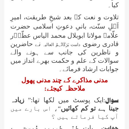
کیا۔
تلاوت و نعت کے بعد شیخِ طریقت، امیرِ
اَہلِ سنّت، بانیِ دعوتِ اسلامی حضرت
علّامہ مولانا ابوبلال محمد الیاس عطّاؔر
قادری رضوی
نے حاضرین
دامت بَرَکَاتُہمُ العالیہ
و ناظرین کی جانب سے ہونے والے
سوالات کے علم و حکمت بھرے انداز میں
جوابات ارشاد فرمائے۔
مدنی مذاکرے کے چند مدنی پھول
ملاحظہ کیجئے:
سوال:
ایک پوسٹ میں لکھا تھا:”
زیادہ
جینا ہے تو کم کھائیں
“، اس بارے میں
آپ کیا فرماتے ہیں ؟
جواب:
یہ بات
طبّی طورپر دُرست ہے