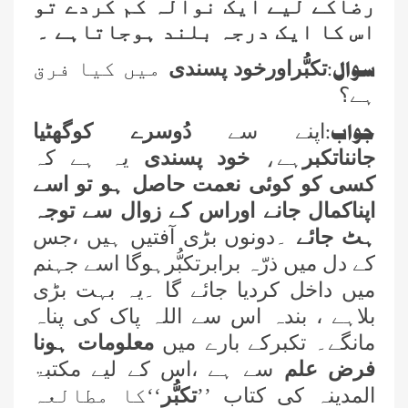
رضاکے لیے ایک نوالہ کم کردے تو
اس کا ایک درجہ بلند ہوجاتاہے ۔
سوال:
تکبُّراورخود پسندی
میں کیا فرق
ہے
؟
جواب:
اپنے سے
دُوسرے کوگھٹیا
جانناتکبر
ہے،
خود پسندی
یہ ہے کہ
کسی کو کوئی نعمت حاصل ہو تو اسے
اپناکمال جانے اوراس کے زوال سے توجہ
ہٹ جائے
۔دونوں بڑی آفتیں ہیں ،جس
کے دل میں ذرّہ برابرتکبُّرہوگا اسے جہنم
میں داخل کردیا جائے گا ۔یہ بہت بڑی
بلاہے ، بندہ اس سے اللہ پاک کی پناہ
مانگے۔ تکبرکے بارے میں
معلومات ہونا
فرض علم
سے ہے ،اس کے لیے مکتبۃ
المدینہ کی کتاب ’’
تکبُّر
‘‘کا مطالعہ