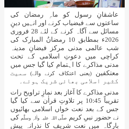
عاشقانِ رسول کو ماہِ رمضان کی
ساعتوں سے فیضیاب کرنے اور انہیں دینِ
مسائل سے آگاہ کرنے کے لئے 28 فروری
2026ء بمطابق
10
رمضانُ المبارک کی
شب عالمی مدنی مرکز فیضانِ مدینہ
کراچی میں دعوتِ اسلامی کے تحت
مدنی مذاکرے کا اہتمام کیا گیا جس میں
معتکفین
سمیت
(یعنی اعتکاف کرنے والے)
کثیر اسلامی بھائی شریک ہوئے۔
مدنی مذاکرے کا آغاز بعد نمازِ تراویح رات
تقریباً 10:45 پر تلاوتِ قراٰن سے کیا گیا
جس کے بعد نعت خواں اسلامی بھائیوں
نے حضور نبیِ کریم
کی
صلَّی اللہ علیہ واٰلہٖ وسلَّم
بارگاہ میں نعت شریف کا نذرانہ پیش