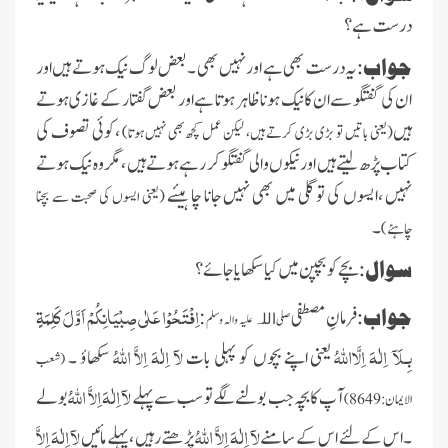
درست ہے ؟
جواب:
یہ درست بھی ہے اور نہیں بھی ۔بعض لوگ نیک ہوتے ہیں اور
ان کی گفتگو سے ان کا نیک ہونا ظاہر ہوتا ہے اور بعض گفتار کے غازی ہوتے
ہیں
،کوئی تصوف کی
(یعنی باتیں تو بڑی بڑی کرتے ہیں، لیکن عمل کچھ بھی نہیں ہوتا)
کتاب پڑھ لیتے ہیں اور نیکوں والی گفتگو کر رہے ہوتے ہیں ،مگر وہ نیک ہوتے
نہیں ،ایسوں کی تو گلی میں بھی نہیں جانا چاہیئے
(یعنی ایسوں کی صحبت سے بچنا
۔
چاہئے)
سوال:
بچے کو بچپن میں کیا سکھایا جائے ؟
اِفْتَحُوْا عَلٰی صِبْیَانِکُمْ اَوَّلَ کَلِمَةٍ
جواب:
فرمانِ مصطفی
:
صلی
علیہ والہ وسلم
اللہ
بِـلَآ اِلٰہَ اِلَّااللہُ
لآ اِلٰہَ اِلاَّ اللہُ
یعنی اپنے بچوں کو پہلی بات
سکھاؤ ۔
(شعب
لآ اِلٰہَ اِلاَّ اللہُ
آپ کا بچہ جب بولنے لگے تو سب سے پہلے
بولے
الایمان:8649)
لآ اِلٰہَ اِلاَّ اللہُ
لآ اِلٰہَ اِلاَّ
۔اس کے لئے اس کے سامنے
پڑھتے رہیں ،پہلے مائیں