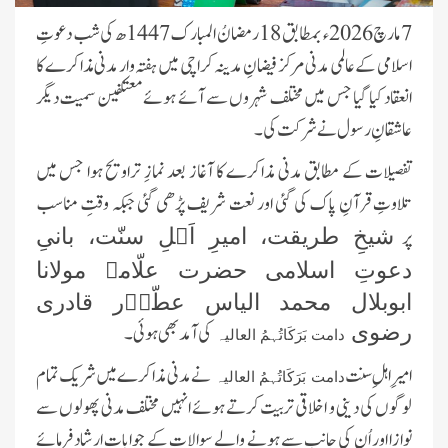
7
مارچ 2026ء بمطابق 18 رمضانُ المبارک 1447ھ کی شب دعوتِ
اسلامی کے عالمی مدنی مرکز فیضانِ مدینہ کراچی میں ہفتہ وار مدنی مذاکرے کا
انعقاد کیا گیا جس میں مختلف شہروں سے آئے ہوئے معتکفین سمیت دیگر
عاشقانِ رسول نے شرکت کی۔
تفصیلات کے مطابق مدنی مذاکرے کا آغاز بعد نمازِ تراویح ہوا جس میں
تلاوتِ قرآنِ پاک کی گئی اور نعت شریف پڑھی گئی جبکہ وقتِ مناسب
پر
شیخِ طریقت، امیرِ اَہلِ سنّت، بانیِ
دعوتِ اسلامی حضرت علّامہ مولانا
ابوبلال محمد الیاس عطّاؔر قادری
کی آمد بھی ہوئی۔
رضوی
دامت بَرَکَاتُہمُ العالیہ
امیرِ اہلِ سنت
نے مدنی مذاکرے میں شریک تمام
دامت بَرَکَاتُہمُ العالیہ
لوگوں کی دینی و اخلاقی تربیت کرتے ہوئے انہیں مختلف مدنی پھولوں سے
نوازا اور اُن کی جانب سے ہونے والے سوالات کے جوابات ارشاد فرمائے