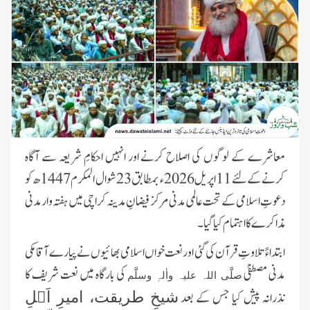
معاشرے کے لوگوں کی اصلاح کرنے اور انہیں احکامِ شریعہ سے آگاہ
کرنے کے لئے 11 اپریل 2026ء بمطابق 23 شوال المکرم 1447ھ کو
دعوتِ اسلامی کے تحت عالمی مدنی مرکز فیضانِ مدینہ کراچی میں ہفتہ وار مدنی
مذاکرے کا اہتمام کیا گیا۔
ابتداءً تلاوتِ قرآن کی گئی اور نعت خواں اسلامی بھائیوں نے پیارے آقا مکی
مدنی مصطفیٰ
کی بارگاہ میں نعت شریف کا
صلَّی اللہ علیہ واٰلہٖ وسلَّم
نذرانہ پیش کیا جس کے بعد
شیخِ طریقت، امیرِ اَہلِ