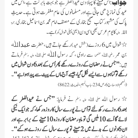
جواب:
اس مہینے کا پہلا دن عیدالفطر ہے جو بہت بابرکت ہے ،اس میں
عید کی نماز پڑھی جاتی ہے اور مسلمانوں کی عام مغفرت ہوتی ہے۔حدیثِ
پاک کی مشہور کتاب صحیح بخاری کے مصنف امام محمد بن اسماعیل بخاری
رحمۃ
کا یوم عرس بھی اسی دن
ہے ۔
(یعنی پہلی شوال کو )
علیہ
اللہ
٭شوال میں 6 روزے
رکھے جاتے ہیں ،حضرت
عبداﷲ
(شش عید)
بن عمر
سے راوی ، کہ رسول
فرماتے
اﷲ
رضی
عنھما
صلی
علیہ وسلم
اﷲ
اﷲ
ہیں:
”جس نے رمضان کے روزے رکھے پھر اُس کے بعد6 دن شوال میں
رکھے تو گناہوں سے ایسے نکل گیا، جیسے آج ماں کے پیٹ سے پیدا ہوا ہے“
۔
( المعجم الاوسط، ج6، ص234، باب المیم، الحدیث: 8622)
اﷲ
٭ رسول
نے فرمایا:
”جس نے عیدالفطر کے
صلی
علیہ وسلم
اﷲ
بعد6روزے رکھ لئے تو اُس نے پورے سال کا روزہ رکھا، کہ جو ایک نیکی
لائے گا اُسے 10ملیں گی تو ماہِ رمضان کا روزہ 10مہینے کے برابر ہے اور
ان 6دنوں کے بدلے میں 2 مہینے تو پورے سال کے روزے ہوگئے“
۔