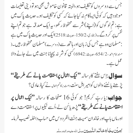
جس سے دوسروں کوتکلیف ہو، البتہ قانون خاموش بھی ہو تو دینی تعلیمات
موجود ہیں کہ کوئی ایسا کام نہ کیا جائے کہ کسی کو تکلیف ہو ۔حدیث پاک میں
ہے: تم لوگوں کو (اپنے) شر سے محفوظ رکھو، یہ ایک صدقہ ہے جو تم اپنے
نفس پر کرو گے۔
ایک اور حدیث پاک میں ہے
( بخاری، 2 / 150، حدیث: 2518)
:مسلمان وہ ہے جس کی زبان اور ہاتھ سے
مسلمان محفوظ رہیں۔
(دوسرے)
(
کسی کو شر نہ پہچانا جنت میں لے جانے والا
مسند امام احمد ، 2 / 654، حدیث: 6942 )
عمل ہے ۔
سوال:
اِس ہفتے کارِسالہ
” نیک اعمال پراستقامت پانے کے طریقے“
پڑھنے یا سُننے والوں کو امیر اہل سنت
نے کیا دُعا دی ؟
دامت برکاتہم العالیہ
جواب:
یا ربِّ کریم! جو کوئی 16 صفحات کا رسالہ
”نیک اعمال پر
استقامت پانے کے طریقے“
پڑھ یا سُن لے، اُسے نیکیوں پر استقامت دے
۔
اور ماں باپ اور خاندان سمیت جنّت الفردوس میں حساب داخلہ نصیب فرما
اٰمِیْن بِجَاہِ خاتمِ النَّبیین
صلَّی اللہ علیہ واٰلہٖ وسلَّم