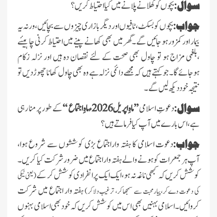
سوال:
بچوں کو کھلانے پلانے میں کیا احتیاط کریں؟
جواب:
بچوں کو بسکٹ ،ٹافیوں اور دیگر بازاری چیزوں سے بچائیں،ورنہ یہ
بیمار اور کمزور ہو جائیں گے۔گھر میں بھی کھانے پینے میں احتیاط کرنی چاہیئے
،بلغمی مزاج ہو تو چاول بھی صحت کے لئے نقصان دہ ہیں اور نزلہ زکام
ہوجائے گا۔جو کہتے ہیں کہ مجھے دائمی نزلہ ہے وہ بھی چاول کھانا چھوڑ دیں تو
نتیجہ خود دیکھ لیں گے ۔
سوال:
دعوتِ اسلامی
’’ماہِ اپریل2026ءماہِ اجتماع ‘‘
کے طور پر منا رہی
ہے، اس بارے میں آپ کیا فرماتے ہیں ؟
جواب:
دعوت اسلامی کا ہفتہ واراجتماع بڑی کوششوں سے شروع ہوا،
آپ ہر جمعرات کو ہونے والے ہفتہ واراجتماع میں ضرور شرکت کیا کریں ۔
کوشش کریں کہ کبھی ناغہ نہ ہو، ایک ایک پر انفرادی کوشش کر کے
(یعنی نیکی
ہفتہ وار اجتماع میں شرکت
کی دعوت دےکر،پیارمحبت سے سمجھاکر، ترغیب دلاکر)
کروائیں ۔اسلامی بہنیں بھی اس میں کوشش کریں کہ خود بھی اسلامی بہنوں