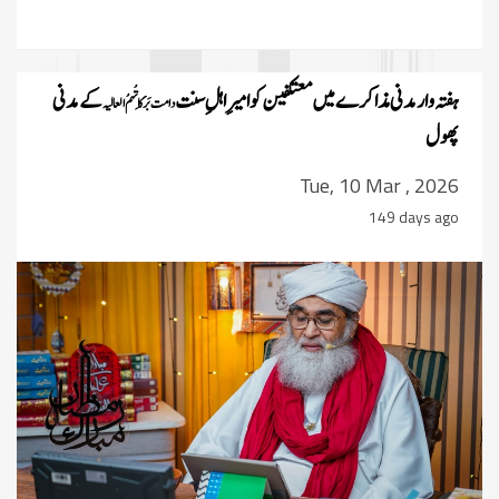
ہفتہ وار مدنی مذاکرے میں معتکفین کو امیرِ اہلِ سنت
کے مدنی
دامت بَرَکَاتُہمُ العالیہ
پھول
Tue, 10 Mar , 2026
149 days ago