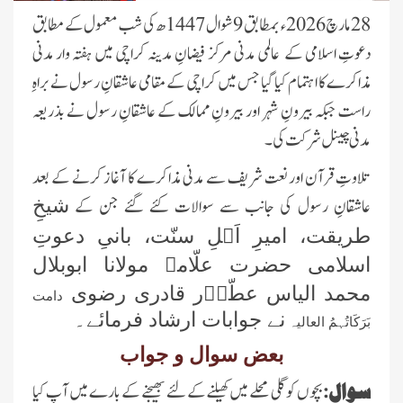
28 مارچ 2026ء بمطابق 9 شوال 1447ھ کی شب معمول کے مطابق
دعوتِ اسلامی کے عالمی مدنی مرکز فیضانِ مدینہ کراچی میں ہفتہ وار مدنی
مذاکرے کا اہتمام کیا گیا جس میں کراچی کے مقامی عاشقانِ رسول نے براہِ
راست جبکہ بیرونِ شہر
اور بیرونِ ممالک کے عاشقانِ رسول نے بذریعہ
مدنی چینل شرکت کی۔
تلاوتِ قرآن اور نعت شریف سے مدنی مذاکرے کا آغاز کرنے کے بعد
عاشقانِ رسول کی جانب سے سوالات کئے گئے جن کے
شیخِ
طریقت، امیرِ اَہلِ سنّت، بانیِ دعوتِ
اسلامی حضرت علّامہ مولانا ابوبلال
محمد الیاس عطّاؔر قادری رضوی
دامت
نے جوابات ارشاد فرمائے۔
بَرَکَاتُہمُ العالیہ
بعض سوال و جواب
سوال:
بچوں کو گلی محلے میں کھیلنے کے لئے بھیجنے کے بارے میں آپ کیا