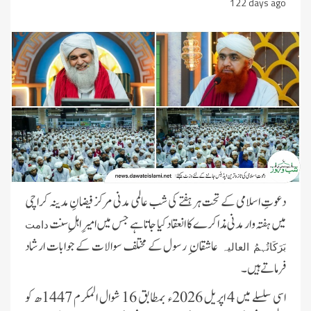
122 days ago
دعوتِ اسلامی کے تحت ہر ہفتے کی شب عالمی مدنی مرکز فیضانِ مدینہ کراچی
میں ہفتہ وار مدنی مذاکرے کا انعقاد کیا جاتا ہے جس میں امیرِ اہلِ سنت
دامت
عاشقان ِ رسول کے مختلف سوالات کے جوابات ارشاد
بَرَکَاتُہمُ العالیہ
فرماتے ہیں۔
اسی سلسلے میں 4 اپریل 2026ء بمطابق 16 شوال المکرم 1447ھ کو