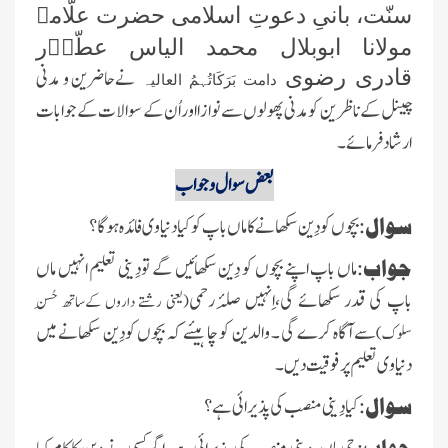
سنّت، بانیِ دعوتِ اسلامی حضرت علّامہ
مولانا ابوبلال محمد الیاس عطّاؔر
نےحاضرین و مدنی
قادری رضوی
دامت بَرَکَاتُہمُ العالیہ
چینل کے ناظرین کو مدنی پھولوں سے نوازا اور اُن کے سوالات کے جوابات
ارشاد فرمائے۔
بعض سوال و جواب
سوال:
بچوں کودِین سکھانے کا ماں باپ کوکیادنیاوی فائدہ ہوگا ؟
جواب:
ماں باپ اپنے بچوں کو دِین سکھائیں گے تودِینی تعلیم انہیں ماں
باپ کی قدر سکھائے گی،اِنہیں صِلۂ رحمی
(یعنی رشتے داروں کےساتھ حُسنِ
سےآگاہ کرے گی ۔ والدین کو چاہیئے کہ بچوں کودِین سکھانے میں
سلوک)
دنیاوی تعلیم پر فوقیت دیں ۔
سوال:
کیا دِینی منصب کی پذیرائی ہے ؟
جواب: