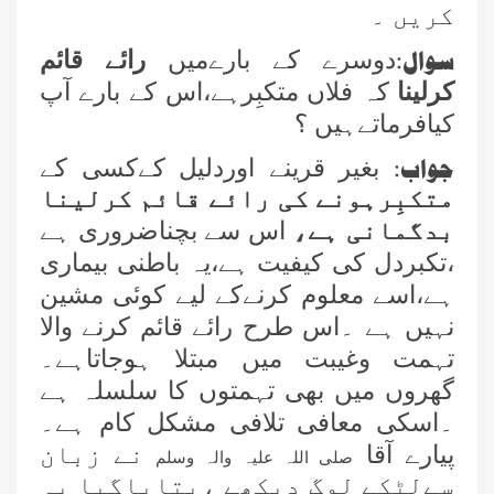
کریں ۔
سوال:
دوسرے کے بارےمیں
رائے قائم
کرلینا
کہ فلاں متکبِرہے،اس کے بارے آپ
کیافرماتےہیں ؟
جواب:
بغیر قرینے اوردلیل کےکسی کے
متکبِرہونے کی رائے قائم کرلینا
بدگمانی ہے،
اس سے بچناضروری ہے
،تکبردل کی کیفیت ہے،یہ باطنی بیماری
ہے،اسے معلوم کرنےکے لیے کوئی مشین
نہیں ہے ۔اس طرح رائے قائم کرنے والا
تہمت وغیبت میں مبتلا ہوجاتاہے۔
گھروں میں بھی تہمتوں کا سلسلہ ہے
۔اسکی معافی تلافی مشکل کام ہے۔
پیارے آقا
نے زبان
صلی اللہ علیہ والہ وسلم
سےلٹکے لوگ دیکھے ،بتایاگیا یہ