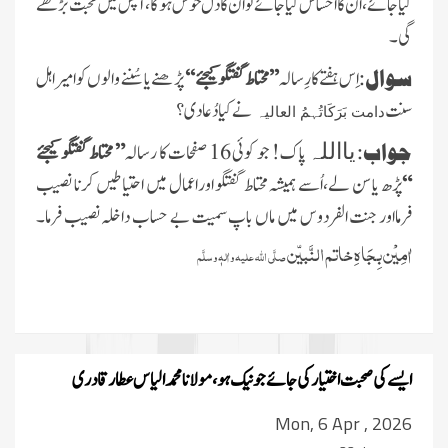
کیا جائے ،ان کا احساس کیا جائے تو ان کا دل خوش ہوگا،آپس میں محبت بڑھے
گی ۔
سوال:
اِس ہفتے کارِسالہ
’’ محتاط گفتگو کیجئے ‘‘
پڑھنے یا سُننے والوں کو امیر اہل
سنت
نے کیا دُعا دی ؟
دامت بَرَکَاتُہمُ العالیہ
جواب:
پاک! جو کوئی 16 صفحات کا رسالہ
” محتاط گفتگو کیجئے
یااللہ
“
پڑھ یا سن لے،اُسے ہمیشہ محتاط گفتگو اوراعمال میں احتیاطیں کرنا نصیب
فرمااور جنت الفردوس میں ماں باپ سمیت بے حساب داخلہ نصیب فرما۔
اٰمِیْن بِجَاہِ خاتم النَّبیّن
صلَّی اللہ علیہ واٰلہٖ وسلَّم
ایسے کی صحبت اختیار کی جائے جو نیک ہو، مولانا محمد الیاس عطار قادری
Mon, 6 Apr , 2026