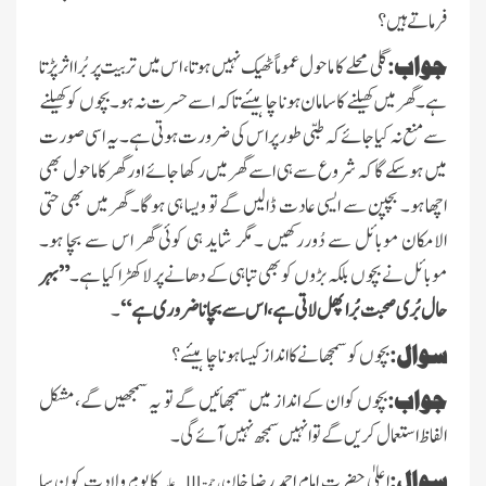
فرماتے ہیں ؟
جواب:
گلی محلے کا ماحول عموماً ٹھیک نہیں ہوتا، اس میں تربیت پر بُرا اثر پڑتا
ہے۔ گھر میں کھیلنے کا سامان ہونا چاہیئے تاکہ اسے حسرت نہ ہو۔ بچوں کو کھیلنے
سے منع نہ کیا جائے کہ طبی طور پر اس کی ضرورت ہوتی ہے ۔یہ اسی صور ت
میں ہو سکے گا کہ شروع سے ہی اسے گھر میں رکھا جائے اور گھر کا ماحول بھی
اچھا ہو۔ بچپن سے ایسی عادت ڈالیں گے تو ویسا ہی ہو گا۔ گھر میں بھی حتی
الامکان موبائل سے دُوررکھیں ۔مگر شاید ہی کوئی گھر اس سے بچا ہو۔
موبائل نے بچوں بلکہ بڑوں کو بھی تباہی کے دھانے پر لا کھڑا کیا ہے ۔
”بہر
حال بُری صحبت بُرا پھل لاتی ہے، اس سے بچانا ضروری ہے“
۔
سوال:
بچوں کو سمجھانے کا انداز کیسا ہونا چاہیئے؟
جواب:
بچوں کوان کے انداز میں سمجھائیں گے تو یہ سمجھیں گے، مشکل
الفاظ استعمال کریں گے تو انہیں سمجھ نہیں آئے گی۔
سوال:
اعلیٰ حضرت امام احمد رضا خان
کا یومِ ولادت کون سا
رحمۃ
علیہ
اللہ