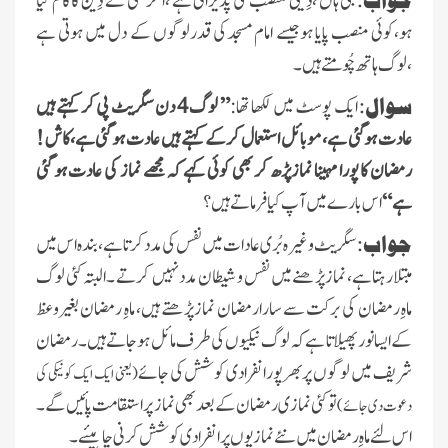
جی ہاں ،دِینی منصب کی پذیرائی ہے ،اگرکسی نے دِین کا کام کیا
ہو،کوئی منصب پایا ہوجیسے امام مسجدکی قدرلوگوں کے دل میں ہوتی ہے
،لوگ ہاتھ چُومتے ہیں ۔
سوال:
ایک پوسٹ میں لکھا تھا:
” لوگ 4 دن سگریٹ پی کر کہتے ہیں
عادت ہو گئی ہے، موبائل استعمال کر کے کہتے ہیں عادت ہو گئی ہے،کاش !
رمضان کا پورا مہینا نمازپڑھ کر بھی کوئی کہے کہ مجھے نماز کی عادت ہو گئی
ہے“
اس بارے میں آپ کیا فرماتے ہیں ؟
جواب:
سگریٹ وغیرہ بُری عادات میں نفس کی مددکرتاہے،بندہ اس میں
مبتلارہتاہے، نمازپڑھنےمیں نفس وشیطان مددنہیں کرتے ۔البتہ کئی لوگ
ماہِ رمضان کی برکت سے سارارمضان نمازپڑھتے ہیں، ماہِ رمضان بغیروعظ
کے ایسانورپھیلاتا ہے کہ لوگ نیکیوں کی طرف مائل ہوجاتے ہیں۔رمضان
شریف میں لوگوں پربھرپورانفرادی کوشش کی جائے
(یعنی ایک ایک کونیکی کی
تو کئی نمازی رمضان کے بعد بھی نماز پر استقامت پائیں گے۔
دعوت دی جائے)
اس لئے ماہِ رمضان میں نئے نمازیوں پرانفرادی کوشش کرنی چاہیئے ۔