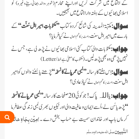
کے اجتماع میں شرکت کریں اوراپنے محارم
کو
(شوہر،والد،بھائی،بیٹےوغیرہ)
اسلامی بھائیوں کے ہفتہ واراجتماع میں بھیجیں۔
سوال:
مکتبۃ المدینہ کی شائع کردہ کتاب
’’مکتوباتِ امیر اہل سُنّت‘‘
کے
بارے میں امیر اہل سنت
نے کیا فرمایا؟
دامت برکاتہم العالیہ
جواب:
مکتوبات والی کتاب کئی اسلامی بھائیوں نے پڑھ لی ہے، جس نے
نہیں پڑھی وہ بھی پڑھ لیں۔
(مکتوب کا معنیٰ ہے خط/
Letter
)
سوال:
اِس ہفتے کارِسالہ
” لمبی عمر پانے کا نسخہ “
پڑھنے یا سُننے والوں کو امیر
اہل سنت
نے کیا دُعا دی ؟
دامت برکاتہم العالیہ
جواب:
یا
پاک! جو کوئی 20 صفحات کا رسالہ
”لمبی عمرپانے کا نسخہ
اللہ
“
پڑھ یا سُن لے، اُسے ایمان و عافیت والی اور نیکیوں بھری لمبی زندگی عطا فرما
اٰمِیْن بِجَاہِ خاتم
کر ماں باپ اور خاندان سمیت بے حساب بخش دے ۔
النَّبیین
صلَّی اللہ علیہ واٰلہٖ وسلَّم