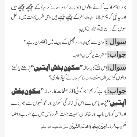
ہم ادب کرنے والوں
کے پیچھے پیچھے ہیں
(اولیائے کرام وعلمائے کرام)
158)
اوریہ نبیِ کریم
کے پیچھے پیچھے ہیں،اسی طرح جنت میں داخل
صلی
علیہ والہ وسلم
اللہ
ان شآء اللہ الکریم
ہوں گے۔
کون سے نبی
مچھلی کے پیٹ میں 40 دن رہے؟
سوال :
علیہ السلام
حضرت یونس
۔
جواب:
علیہ السلام
اِس ہفتے کارِسالہ
’’
سکون بخش آیتیں
‘‘
پڑھنے یا سُننے
سوال:
والوں کو امیر اہل سنت
نے کیا دُعا دی ؟
دامت برکاتہم العالیہ
یاربّ کریم! جو کوئی 20 صفحات کا رسالہ
”
سکون بخش
جواب:
آیتیں
“
پڑھ یا سُن لے اُس کی زندگی سکون اور خوشیوں سے بھر دے
اور اس کو ماں باپ اور خاندان سمیت جنت الفردوس میں بے حساب داخلہ
اٰمِیْن بِجَاہِ خاتم النَّبیّن
نصیب فرما۔
صلَّی اللہ علیہ واٰلہٖ وسلَّم