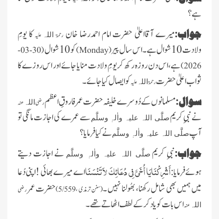
ہے؟
جواب:
میرے آقااعلیٰ حضرت امام احمدرضا خان
کا یومِ
رحمۃ
علیہ
اللہ
ولادت 10شوال ہے۔اس سال پیر
کو 10 شوال
(30-03-
)
Monday
(
ہے ،اس دن روزہ رکھ کر یومِ ولادت منایا جائے اور اس روزے کا
2026)
ثواب اعلیٰ حضرت
کو ایصال کیا جائے ۔
رحمۃ
علیہ
اللہ
سوال:
مسلمانوں کے دُوسرے خلیفہ حضرت عمر فاروقِ اعظم
رضی
عنہ
اللہ
نے نبیِ کریم
سے عمرے کی اجازت مانگی تو
صلَّی اللہ علیہ واٰلہٖ وسلَّم
آپ
نے کیا فرمایا؟
صلَّی اللہ علیہ واٰلہٖ وسلَّم
جواب:
نبیِ کریم
نے اجازت دیتے
صلَّی اللہ علیہ واٰلہٖ وسلَّم
أَشْرِكْنَايَا أُخَيَّ فِي دُعَائِكَ لاَ تَنْسَنَا
ہوئےفرمایا:
اے میرے بھائی !اپنی دُعا
میں ہمیں بھی شامل رکھنا، بھُولنا نہیں ۔
حضرت عمر
(سنن ترمذی ،5/559)
رضی
اس بات کو یاد کر کے لطف اٹھاتے تھے۔
عنہ
اللہ