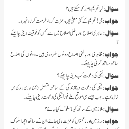
سوال:
کیا تحریم نام رکھ سکتے ہیں ؟
جواب:
جی!تحریم کے کئی معنیٰ ہیں ،عزت کرنا ،حُرمت کرناوغیرہ۔
سوال :
ظاہری اصلاح اورباطنی اصلاح میں سے کس کوفوقیت دینی چاہیئے
؟
جواب:
ظاہری اورباطنی اصلاح دونوں ضروری ہیں ۔دونوں کی اصلاح
ساتھ ساتھ کرنی چاہیئے ۔
سوال :
نیکی کی دعوت کب دینی چاہیئے ؟
جواب:
نیکی کی دعوت دینازندگی کے ساتھ متصل
(یعنی ہماری زندگی میں
ہے۔جب جیسے ہی موقع ملے فوراً نیکی کی دعوت دینی چاہیئے ۔
شامل)
سوال :
ملازمین کے ساتھ کیساسلوک کیاجائے ؟
جواب:
ملازمین اورماتحتوں کو عزت دی جائے ،ان کے ساتھ اچھاسلوک