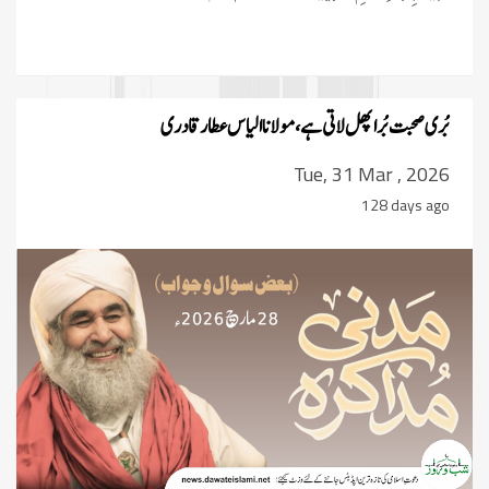
بُری صحبت بُرا پھل لاتی ہے، مولانا الیاس عطار قادری
Tue, 31 Mar , 2026
128 days ago