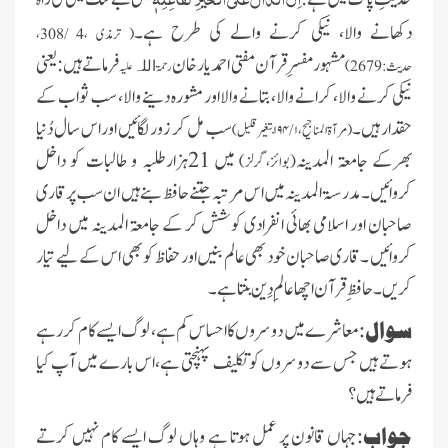
دکھانے والا، نیکی کرنے والے کی طرح ہے۔
( ترمذی ،4 /308،
مشہور مفسرِ قرآن مفتی احمد یار خان
فرماتے ہیں: یعنی
حدیث:2679)
رحمۃ
علیہ
اللہ
نیکی کرنے والا، کرانے والا، بتانے والا اور مشورہ دینے والا، سب ثواب کے
حقدار ہیں۔
سب مل کر زور لگائیں اور اس سال دُنیا
(مرآۃالمناجیح،
۱ /۱۹۴
بتغیر قلیل)
بھرکے جامعۃ المدینہ
میں 21ہزارطلبہ و طالبات کو داخل
(بوائز،گرلز)
کروائیں ۔ مدرسۃ المدینہ میں اس مرتبہ جتنے حافظ بنے ہیں ان سب پرقاری
صاحبان اور اسلامی بھائی انفرادی کوشش کر کے جامعۃ المدینہ میں داخل
کروائیں ۔قاری صاحبان خود بھی عالم بنیں اور حفاظ کو بھی اس کے لیے تیار
کریں ۔ حافظِ قرآن اچھا عالمِ دِین بنتا ہے ۔
سوال:
معاشرے میں دوسروں کا احساس کم ہے، لوگ ایسے کام کر رہے
ہوتے ہیں جس سے دوسروں کو تکلیف پہنچتی ہے،اس بارے میں آپ کیا
فرماتے ہیں ؟
جواب:
جہاں قانون پر عمل ہوتا ہے وہاں لوگ ایسے کام نہیں کرتے