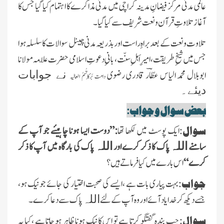
عالمی مدنی مرکز فیضانِ مدینہ کراچی میں مدنی مذاکرے کا اہتمام کیا گیا جس کا
آغاز تلاوتِ قرآن و نعت شریف سے کیا گیا۔
تلاوت و نعت کے بعد براہِ راست اور بذریعہ مدنی چینل سوالات کا سلسلہ ہوا
جس میں شیخِ طریقت، امیرِ اَہلِ سنّت، بانیِ دعوتِ اسلامی حضرت علّامہ مولانا
ابوبلال محمد الیاس عطّاؔر قادری رضوی
نے جوابات
دامت بَرَکَاتُہمُ العالیہ
دیئے۔
بعض سوال و جواب:
سوال:
ایک پوسٹ میں لکھا تھا
:”دوست ایسا ہونا چاہیئے جو آپ کے
سامنے
پاک کا ذکر کرے اور
پاک کی بارگاہ میں آپ کا ذکر
اللہ
اللہ
کرے“
اس بارے میں کیا فرماتے ہیں ؟
جواب:
بہت پیاری بات ہے ،ایسے کی صحبت اختیار کی جائے جو نیک ہو،
جسے دیکھ کر خدا یاد آئے اور وہ آپ کے لئے
پاک سے دعا کرے ۔
اللہ
سوال:
جب بندہ گفتگو کرتا ہے تو اس کا نیک ہونا ظاہر ہو جاتا ہے ،کیا یہ