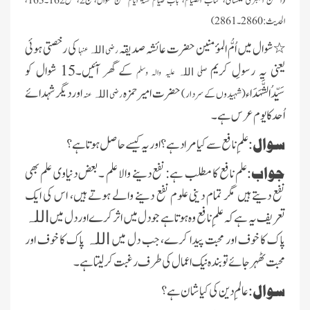
(السنن الکبری للنسائی، کتاب الصیام، باب صیام ستۃ ایام من شوال، ج2، ص162۔163،
الحدیث: 2860 ۔ 2861)
٭شوال میں اُمُّ المؤمنین حضرت عائشہ صدیقہ
کی رخصتی ہوئی
رضی
عنہا
اللہ
یعنی یہ رسولِ کریم
کے گھر آئیں۔15 شوال کو
صلی
علیہ والہ وسلم
اللہ
سَیِّدُالشَّہَدَاء
حضرت امیر حمزہ
اوردیگرشہدائے
(شہیدوں کے سردار)
رضی
عنہ
اللہ
اُحد کا یوم عرس ہے ۔
سوال:
علمِ نافع سے کیا مراد ہے؟اور یہ کیسے حاصل ہوتا ہے؟
جواب:
علم نافع کا مطلب ہے: نفع دینے والا علم ۔بعض دنیاوی علم بھی
نفع دیتے ہیں مگر تمام دینی علوم نفع دینے والے ہوتے ہیں، اس کی ایک
تعریف یہ ہے کہ علمِ نافع وہ ہوتا ہے جو دل میں اثر کرے اور دل میں
اللہ
پاک کا خوف اور محبت پیدا کرے، جب دل میں
پاک کا خوف اور
اللہ
محبت ٹھہر جائے تو بندہ نیک اعمال کی طرف رغبت کر لیتا ہے ۔
سوال:
عالمِ دین کی کیا شان ہے؟