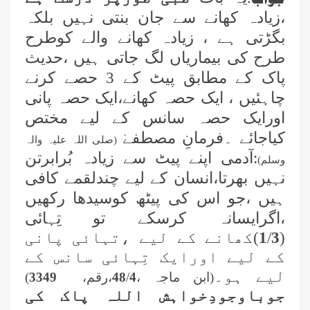
،زیادہ کھانے سے جان بنتی نہیں بلکہ
بگڑتی ہے ، زیادہ کھانے والے کوطرح
طرح کی بیماریاں لگ جاتی ہیں ،حدیث
پاک کے مطابق پیٹ کے 3 حصے کرنے
چاہئیں ، ایک حصہ کھانے،ایک حصہ پانی
اورایک حصہ سانس کے لیے مختص
کیاجائے ۔فرمانِ مصطفےٰ
(صلی اللہ علیہ والہ
:آدمی اپنے پیٹ سے زیادہ بُرابرتن
وسلم)
نہیں بھرتا،انسان کے لیے چندلقمے کافی
ہیں ،جو اس کی پیٹھ کوسیدھا رکھیں
،اگرایسانہ کرسکے تو تِہائی
(
3
/
1
)کھانے کے لیے ،تہائی پانی
کے لیے اورایک تِہائی سانس کے
لیے ہو۔
(ابن ماجہ ،
4
/
48
،رقم،
3349
)
جوباوجودِخواہش اللہ پاک کی