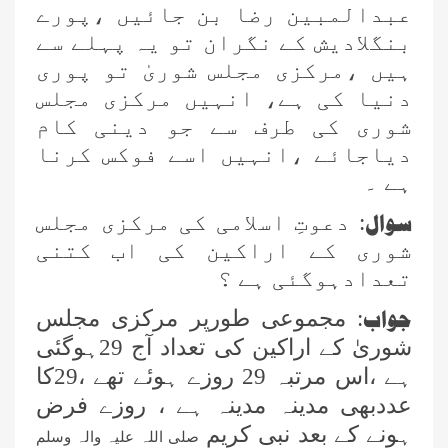
عبدالمبین رضا بن جائیں ،پورے
بنگلادیش کے نگران تو یہ پہلے سے
ہیں ،مرکزی مجلس شوریٰ تو پوری
دنیا کی ہے، انہیں مرکزی مجلس
شوری کی طرف سے جو دینی کام
دیاجائے ،انہیں اسے فوکس کرنا
ہے ۔
سوال
: دعوتِ اسلامی کی مرکزی مجلس
شوری کے اراکین کی اب کتنی
تعدادہوگئی ہے ؟
جواب
: مجموعی طو
رپر مرکزی مجلس
شوریٰ کے اراکین کی تعداد آج 29ہوگئی
ہے ،اس مرتبہ 29 روزے ہوئے تھے ،29کا
عددبھی مدینہ مدینہ ہے ، روزے فرض
ہونے کے بعد نبی کریم
صلی اللہ علیہ والہ وسلم