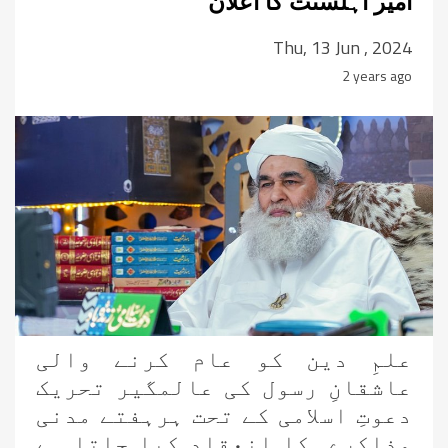
امیر اہلسنت کا اعلان
Thu, 13 Jun , 2024
2 years ago
علمِ دین کو عام کرنے والی
عاشقانِ رسول کی عالمگیر تحریک
دعوتِ اسلامی کے تحت ہرہفتے مدنی
مذاکرے کا انعقاد کیا جاتا ہے