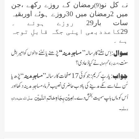
نے کل نو
رمضان کے روزے رکھے ،جن
(9)
میں 2رمضان میں 30روزے ہوئے اوربقیہ
سات بار29 روزے ہوئے ۔
29کاعددبھی اپنی جگہ قابلِ توجہ
ہے ۔
سوال
: اِس ہفتے کارِسالہ
”
مساجدِ مدینہ‘‘
پڑھنے یاسُننے والوں کوامیراہل
سنت
نے کیا دُعا دی ؟
دامت برکاتہم العالیہ
جواب
:
یاربِّ کریم:جو کوئی
صفحات کا رسالہ
”
مساجدِ مدینہ
“
پڑھ یا
17
سُن لے اسے مکے مدینے کی باادب حاضری نصیب فرما، مساجدِ مدینہ دکھا اور
اٰمِیْن بِجَاہِ خاتم النَّبیّن
اُس کو ماں باپ سمیت بخش دے ۔
صلَّی اللہ علیہ واٰلہٖ
۔
وسلَّم