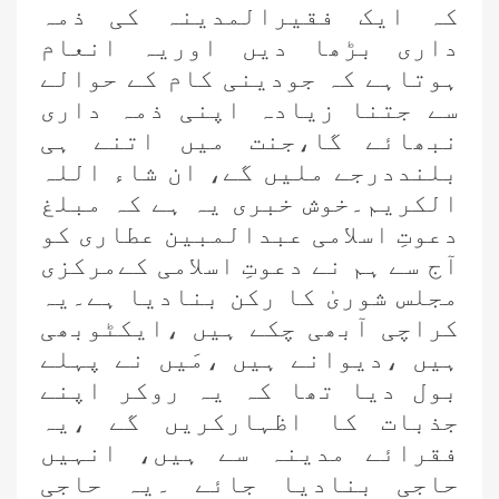
کہ ایک فقیرالمدینہ کی ذمہ
داری بڑھا دیں اوریہ انعام
ہوتاہے کہ جودینی کام کے حوالے
سے جتنا زیادہ اپنی ذمہ داری
نبھائے گا،جنت میں اتنے ہی
بلنددرجے ملیں گے، ان شاء اللہ
الکریم۔خوش خبری یہ ہے کہ مبلغ
دعوتِ اسلامی عبدالمبین عطاری کو
آج سے ہم نے دعوتِ اسلامی کےمرکزی
مجلس شوریٰ کا رکن بنادیا ہے۔یہ
کراچی آبھی چکے ہیں ،ایکٹوبھی
ہیں ،دیوانے ہیں ،مَیں نے پہلے
بول دیا تھا کہ یہ روکر اپنے
جذبات کا اظہارکریں گے ،یہ
فقرائے مدینہ سے ہیں، انہیں
حاجی بنادیا جائے ۔یہ حاجی