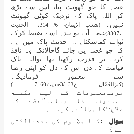
غصہ کا جو گھونٹ پیا، اس سے بڑھ
کر اللہ پاک کے نزدیک کوئی گھونٹ
نہیں۔
(شعب الایمان، 6
/
314، الحدیث
غصہ آئے تو بندہ اسے ضبط کرکے
8307)
:
ثواب کماسکتاہے۔ حدیث پاک میں ہے
کہ جو غصہ پی جائے گاحالانکہ وہ نافِذ
کرنے پر قدرت رکھتا تھا تواللہ پاک
قیامت کے دن اس کے دل کو اپنی رضا
سے معمور فرمادیگا۔
(کنزالعُمّال ج3/163حدیث7160 )
مزیدمعلومات کے لیے مکتبۃ
المدینہ کا رسالہ’’غصّے کا
علاج‘‘کا مطالعہ کریں ۔
سوال
:
کیا مظلوم کی بددعالگتی
ہے ؟