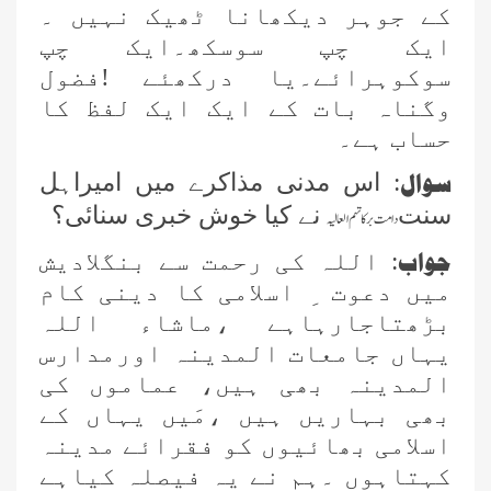
کے جوہر دیکھانا ٹھیک نہیں ۔
ایک چپ سوسکھ۔ایک چپ
سوکوہرائے۔یا درکھئے !فضول
وگناہ بات کے ایک ایک لفظ کا
حساب ہے۔
سوال
:
اس
مدنی مذاکرے میں امیراہل
سنت
نے کیا خوش خبری سنائی؟
دامت برکاتہم العالیہ
جواب
: اللہ کی رحمت سے بنگلادیش
میں دعوت ِ اسلامی کا دینی کام
بڑھتاجارہاہے ،ماشاء اللہ
یہاں جامعات المدینہ اورمدارس
المدینہ بھی ہیں، عماموں کی
بھی بہاریں ہیں ،مَیں یہاں کے
اسلامی بھائیوں کو فقرائے مدینہ
کہتاہوں ۔ہم نے یہ فیصلہ کیاہے