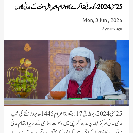
25 مئی 2024ء کو مدنی مذاکرے کا اہتمام، امیرِ اہلِ سنت کے مدنی پھول
Mon, 3 Jun , 2024
2 years ago
25 مئی 2024ء بمطابق 17 ذیقعدۃ الحرام 1445ھ بروز ہفتے کی شب
عالمی مدنی مرکز فیضانِ مدینہ کراچی میں دعوتِ اسلامی کے زیرِ اہتمام مدنی
مذاکرے کا انعقاد کیا گیا جس میں کراچی کے مختلف علاقوں سے آئے ہوئے