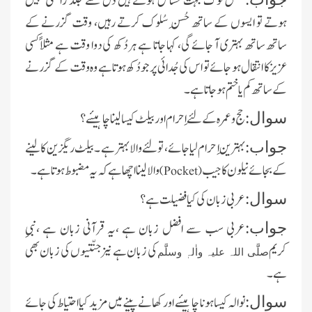
بعض لوگ بہت حُساس ہوتے ہیں دل سے جلد راضی نہیں
ہوتے تو ایسوں کے ساتھ حُسنِ سُلوک کرتے رہیں، وقت گزرنے کے
ساتھ ساتھ بہتری آ جائے گی، کہا جاتا ہے ہر دُکھ کی دوا وقت ہے مثلا ًکسی
عزیز کا انتقال ہو جائے تو اس کی جُدائی پر جو دُکھ ہوتاہے وہ وقت کے گزرنے
کے ساتھ کم یا ختم ہو جاتا ہے ۔
حج و عمرہ کے لئے اِحرام اور بیلٹ کیسا لینا چاہیئے ؟
سوال:
بہترین اِ حرام لیا جائے، تولئے والا بہتر ہے ۔ بیلٹ ریگزین کا لینے
جواب:
کے بجائے نیلون کا جیب
والا لینا اچھا ہے کہ یہ مضبوط ہوتا ہے ۔
)
Pocket
(
عربی زبان کی کیا فضیلت ہے ؟
سوال:
عربی سب سے افضل زبان ہے ،یہ قرآنی زبان ہے ،نبیِ
جواب:
کریم
کی زبان ہے نیز جنّتیوں کی زبان بھی
صلَّی اللہ علیہ واٰلہٖ وسلَّم
ہے ۔
نوالہ کیسا ہونا چاہیئے اورکھانے پینے میں مزید کیااحتیاط کی جائے
سوال: