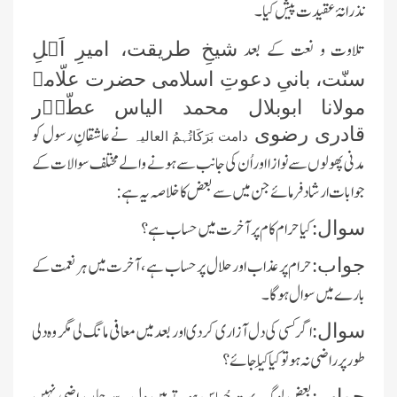
نذرانۂ عقیدت پیش کیا۔
تلاوت و نعت کے بعد
شیخِ طریقت، امیرِ اَہلِ
سنّت، بانیِ دعوتِ اسلامی حضرت علّامہ
مولانا ابوبلال محمد الیاس عطّاؔر
نے عاشقانِ رسول کو
قادری رضوی
دامت بَرَکَاتُہمُ العالیہ
مدنی پھولوں سے نوازا اور اُن کی جانب سے ہونے والے مختلف سوالات کے
جوابات ارشاد فرمائے جن میں سے بعض کا خلاصہ یہ ہے:
کیا حرام کام پر آخرت میں حساب ہے؟
سوال:
حرام پر عذاب اور حلال پر حساب ہے ،آخرت میں ہر نعمت کے
جواب:
بارے میں سوال ہو گا۔
اگر کسی کی دل آزاری کر دی اور بعد میں معافی مانگ لی مگر وہ دلی
سوال:
طور پر راضی نہ ہو تو کیا کِیا جائے ؟
جواب: