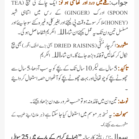
گلےمیں درد اور کھانسی ہو تو:
ایک چائے کی چمچ
جواب:
TEA
(
ادرک
کے رس میں اتناہی شہد
)
GINGER
(
)
SPOON
ملا کر سوتے وقت پی لیجئے اور بغیر کلی وغیرہ کئے سو جایئے اور
)
HONEY
(
مسلسل تین دن تک یہ عمل کیجئے ان شاء
الکریم شفا حاصل ہوگی۔
اللہ
مشورہ:
اگر چار مُنَقّٰی
بھی بیج
(
DRIED RAISINS
یعنی بڑے خشک انگور )
نکال کر کھا لیں تو فائدہ بڑھ جائے گا۔ ان شاء
الکریم
اللہ
تاکید :
5 سال سے لیکر 10 سال تک کے بچے کو یہ سب آدھا، 5 سال سے
چھوٹے بچے کو چوتھائی اور بہت چھوٹے بچے کو آٹھواں حصہ استعمال کروائیے
۔
نوٹ :
تین دن میں فائدہ نہ ہو تو حسب ضرورت دن بڑھا دیجئے۔
سہولت:
یہ نسخہ ہر موسم میں استعمال کیا جا سکتا ہے
(ہر علاج اپنے طبیب کے
۔
مشورے سے کیجئے)
اِس ہفتے کارِسالہ
” انبیائے کرام کے بارے میں 25 سوال
سوال: