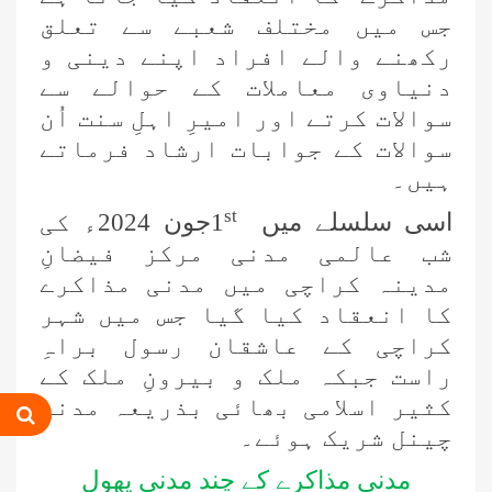
جس میں مختلف شعبے سے تعلق
رکھنے والے افراد اپنے دینی و
دنیاوی معاملات کے حوالے سے
سوالات کرتے اور امیرِ اہلِ سنت اُن
سوالات کے جوابات ارشاد فرماتے
ہیں۔
st
اسی سلسلے میں
1
جون 2024ء کی
شب عالمی مدنی مرکز فیضانِ
مدینہ کراچی میں مدنی مذاکرے
کا انعقاد کیا گیا جس میں شہر
کراچی کے عاشقان رسول براہِ
راست جبکہ ملک و بیرونِ ملک کے
کثیر اسلامی بھائی بذریعہ مدنی
چینل شریک ہوئے۔
مدنی مذاکرے کے چند مدنی پھول