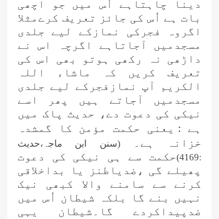
دینا چاہتاہے اُس میں جو اچھی
بات ہے اُس کی جائز تعریف کرےمثلا
اگروہ فجرکی نمازکے لیے جلدی
مسجدمیں آجاتاہے اگرچہ اس نے
داڑھی نہ رکھی ہوتو بھی اس کی
تعریف کریں کہ ماشاء اللہ
الکریم آپ نمازفجرکے لیے جلدی
مسجدمیں آجاتے ہیں پھر اسے
نیکی کی دعوت دے، حدیث پاک میں
ہے :
یعنی حکمت مؤمن کا گمشدہ
خزانہ ہے۔
(سنن ابن ماجہ،حدیث
حکمت سے ہی نیکی کی دعوت
:4169)
پھیلے گی ،ضدیاطنز یا بداخلاقی
کرنے سے سامنے والا کبھی نیک
نہیں بنے گا بلکہ شیطان اُس میں
ضدپیداکردے گا۔شیطان یہی