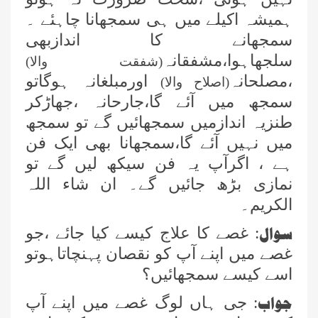
ہمیشہ اکیلے میں ہی سمجھانا چاہئے ۔
سمجھانے کا اندازبھی
سلجھاہوا،مشفقانہ
(شفقت والا)
،مصلحانہ
اورمبلغانہ ہوگاتو
(اصلاح والا)
سمجھ میں آئے گا،جارحانہ ،جھاڑکر
طنزیہ اندازمیں سمجھائیں گے تو سمجھ
میں نہیں آئے گا،سمجھانا بھی ایک فن
ہے ، اگرآپ یہ فن سیکھ لیں گے تو
نمازی بڑھ جائیں گے۔ ان شاء اللہ
الکریم۔
سوال
: غصے کا علاج کیسے کیا جائے ،جو
غصے میں اپنے آپ کو نقصان پہنچاتاہوتو
اسے کیسے سمجھائیں؟
جواب
: جی ہاں لوگ غصے میں اپنے آپ