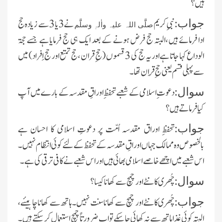
ہیں ؟
نبیِ کریم
نے 3یا 3 سے زیادہ حج
جواب:
صلَّی اللہ علیہ واٰلہٖ وسلَّم
ادا فرمائے ہیں ،البتہ حج فرض ہونے کے بعد ایک ہی حج فرمایا ہے جسے حجۃ
الوداع کہا جاتا ہے اوریہ حج کی 3 قسموں (حجِ قران ،حج تمتع اور حج اِفراد) میں
سے پہلی قسم یعنی حجِ قِران تھا ۔
دعوت ِاسلامی کے شعبے تحفظِ اوراقِ مقدسہ کے بارے میں آپ
سوال:
کیا فرماتے ہیں ؟
تحفظِ اوراق مقدسہ اُمّت پر دعوتِ اسلامی کا احسان ہے
جواب:
بالخصوص وہ ممالک جہاں اوراقِ مقدسہ کے تحفظ کے لئے کوئی انتظام نہیں ۔
اس شعبے میں اچھے خاصے اسلامی بھائی ہیں اور اس شعبے نے کافی ترقی کی ہے ۔
چُھری کانٹے اور چمچ سے کھانا کیسا؟
سوال:
چُھری کانٹے اور چمچ سے کھانا سنت نہیں ۔ہاتھ سے کھانا چاہیئے ،
جواب:
البتہ کوئی غذا ہاتھ سے نہ کھائی جا سکے تو اب ضرور تا ًچمچ استعمال کر سکتے ہیں ۔