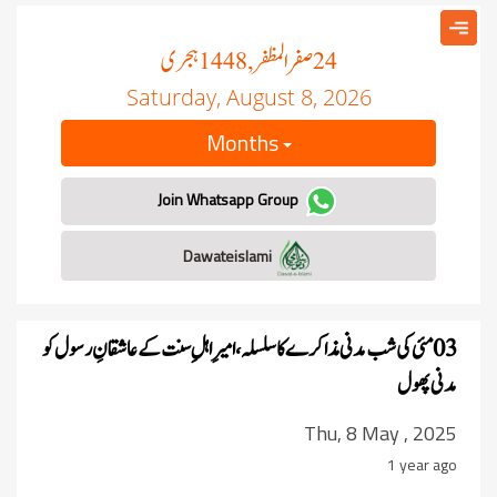
صفر المظفر
ہجری
, 1448
24
Saturday, August 8, 2026
Months
Join Whatsapp Group
Dawateislami
03 مئی کی شب مدنی مذاکرے کا سلسلہ ، امیرِ اہلِ سنت کے عاشقانِ رسول کو
مدنی پھول
Thu, 8 May , 2025
1 year ago