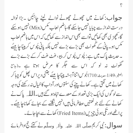
؟
کھانے میں چھوٹے چھوٹے نوالے لینے چاہئیں ۔بڑا نوالہ
جواب:
درست انداز سے چبایا نہیں جا سکے گا، ہاضم لعاب مکس
نہیں ہوسکے
)
Mix
(
گا، کھچڑی بھی کھائیں تو اسے بھی اس انداز سے کھائیں کہ اس میں ہاضم لعاب
مکس ہو۔پانی کے گُھونٹ بھی بڑے بڑے نہیں بلکہ پانی چُوس کر پینا چاہیئے
۔ حدیث پاک میں ہے: چُوس چُوس کر پیو، غٹ غٹ کرکے بڑے بڑے
گھُونٹ نہ لو کہ اس سے جگر کا مرض ہوتا ہے ۔
(جامع
جُوس اتنا آہستہ پینا چاہیئے جتنی دیراس پھل کوچباکر
الصغیر،1/49،حدیث:710)
کھانے میں لگتی ہے۔کھانے پینے کی سنتوں اور آداب کا خیال نہ رکھنے کی وجہ
سے لوگوں کی ایک بڑی تعداد کے معدے تباہ ہو گئے ہیں ۔
پاک نے
اللہ
کھانے کے لئے جو نعمتیں عطا فرمائی ہیں انہیں نگلنے کے بجائے کھانا چاہیئے ۔
پراٹھے اور تَلی ہوئی چیزیں
کھانے سے بچاجائے ۔
)
Fried Items
(
نبیِ کریم
نے کتنے حج ادا فرمائے
سوال:
صلَّی اللہ علیہ واٰلہٖ وسلَّم