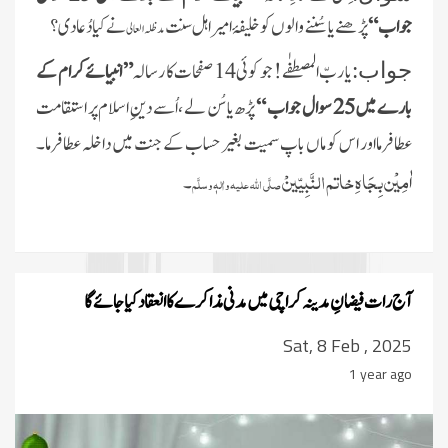
جواب “
پڑھنے یا سُننے والوں کوخلیفۂ امیر اہل سنت
نے کیا دُعا دی ؟
مدظلہ العالی
یا ربّ المصطفٰے! جو کوئی 14 صفحات کا رسالہ
” انبیائے کرام کے
جواب:
بارے میں 25 سوال جواب “
پڑھ یا سُن لے ،اُسے دینِ اسلام پر استقامت
عطا فرمااور اس کو ماں باپ سمیت بغیر حساب کے جنت میں داخلہ عطا فرما۔
ٰمِیْن بِجَاہِ خاتم النَّبِیّینْ
ا
۔
صلَّی اللہ علیہ واٰلہٖ وسلَّم
آج رات فیضانِ مدینہ کراچی میں مدنی مذاکرے کا انعقاد کیا جائے گا
Sat, 8 Feb , 2025
1 year ago