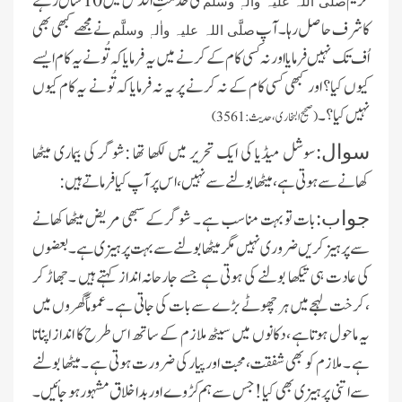
کریم
کی خدمتِ اقدس میں 10 سال رہنے
صلَّی اللہ علیہ واٰلہٖ وسلَّم
کا شرف حاصل رہا۔ آپ
نے مجھے کبھی بھی
صلَّی اللہ علیہ واٰلہٖ وسلَّم
اُف تک نہیں فرمایا اور نہ کسی کام کے کرنے میں یہ فرمایا کہ تُو نے یہ کام ایسے
کیوں کیا؟ اور کبھی کسی کام کے نہ کرنے پر یہ نہ فرمایا کہ تُونے یہ کام کیوں
نہیں کیا؟۔
(صحیح البخاری ،حدیث :3561)
سوشل میڈیا کی ایک تحریر میں لکھا تھا :شوگر کی بیماری میٹھا
سوال:
کھانے سے ہوتی ہے ،میٹھا بولنے سے نہیں ،اس پرآپ کیا فرماتے ہیں :
بات تو بہت مناسب ہے ۔ شوگر کے سبھی مریض میٹھا کھانے
جواب:
سے پرہیز کریں ضروری نہیں مگر میٹھا بولنے سے بہت پرہیزی ہے ۔بعضوں
کی عادت ہی تیکھا بولنے کی ہوتی ہے جسے جارحانہ انداز کہتے ہیں ۔جھاڑ کر
،کرخت لہجے میں ہر چھوٹے بڑے سے بات کی جاتی ہے ۔عموما ًگھروں میں
یہ ماحول ہوتاہے ، دکانوں میں سیٹھ ملازم کے ساتھ اس طرح کا انداز اپناتا
ہے ۔ملازم کو بھی شفقت،محبت اور پیارکی ضرورت ہوتی ہے ۔میٹھا بولنے
سے اتنی پرہیزی بھی کیا! جس سے ہم کڑوے اور بداخلاق مشہور ہو جائیں ۔