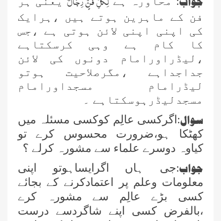
لِکُلِّ فَنٍّ رِجَالٌ
جواب
: محاورہ ہے
یعنی ہر
فن کے ماہرین ہوتے ہیں ،ہرایک
کی اپنی اپنی لائن ہوتی ہے ،جس
کا کام ہے وہی کرسکتاہے
،لیڈراورامام دونوں کی لائن
جداجداہے ،مگرصلاحیت ہوتو
لیڈرامام مسجداورامام
مسجدلیڈرہوسکتاہے ۔
سوال
:اگرکسی عالِم کوکسی مسئلہ میں
کھٹکا ہو،ضرورت محسوس کرے تو
کیاوہ دوسرے علماء سے مشورہ کرلے ؟
جواب
:جی ہاں اگرایساہوتو اپنی
معلومات وعلم پر اعتمادکرنے کے بجائے
کسی بڑے عالِم سے مشورہ کرے
،بالفرض کسی اپنے شاگردسے درست