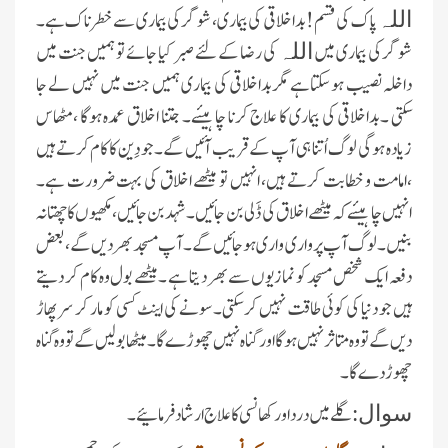
پاک کی قسم! بداخلاقی کی بیماری، شوگر کی بیماری سے خطرناک ہے۔
اللہ
شوگر کی بیماری میں
کی رضا کے لئے صبر کیا جائے تو ہمیں جنت میں
اللہ
داخلہ نصیب ہوسکتاہے مگربداخلاقی کی بیماری ہمیں جنت میں نہیں لے جا
سکتی ۔بداخلاقی کی بیماری کا علاج کرنا چاہیئے۔ جتنا اخلاق عمدہ ہوگا ،مٹھاس
زیادہ ہو گی لوگ اُتنا ہی آپ کے قریب آئیں گے ۔جو دِین کا کام کرتے ہیں
،امامت و خطابت کرتے ہیں، انہیں تو میٹھے اخلاق کی بہت ضرورت ہے۔
انہیں چاہیئے کہ میٹھے اخلاق کی ڈَلی بن جائیں۔ شہد بن جائیں، مکھیوں کا چھتا نہ
بنیں ۔لوگ آپ پر واری واری ہو جائیں گے ۔آپ مسجد بھر دیں گے ، بعض
دفعہ ایک شخص مسجد کو نمازیوں سے بھر دیتا ہے ۔میٹھے بول وہ کام کر دیتے
ہیں جو دنیا کی کوئی طاقت نہیں کر سکتی ۔سونے کی اینٹ کسی کو مار کر سر پھاڑ
دیں گے تو وہ متاثر نہیں ہو گا اور گناہ نہیں چھوڑے گا ۔میٹھا بولیں گے تو وہ گناہ
چھوڑ دے گا۔
گلے میں درد اور کھانسی کا علاج ارشاد فرمائیے ۔
سوال: