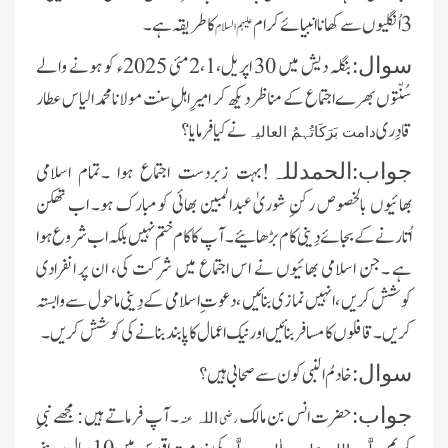
3 اُنگلیوں سے کھانا انبیائے کرام
کا طریقہ ہے ۔
علیہم السلام
بنگلہ دیش میں 30 اپریل،2،1 مئی 2025ء کو ہونے والے
سوال:
سُنّتوں بھرےاجتماع کے مناظردیکھ کر امیرِاہلِ سنت مولانامحمد الیاس عطار
قادِری
نے کیا فرمایا؟
دامت بَرَکَاتُہمُ العالیہ
!بہت زبردست اجتماع ہوا ۔تمام اسلامی
جواب:
الحمدللہ
بھائیوں بالخصوص رکنِ شوریٰ عبدالمبین بھائی کو مبارک ہو۔ اب تھکن
اُتارنے کے بجائے دِینی کام بڑھائیے۔ آپ کا کام ختم نہیں بلکہ اب شروع ہوا
ہے ۔جن اسلامی بھائیوں نے اس اجتماع میں شرکت کی، ان پر انفرادی
کوشش کریں ،انہیں نمازی بنائیں ،دعوت ِاسلامی کے دِینی ماحول سے وابستہ
کریں ۔قافلوں کا مسافر بنائیں اور نیک اعمال کا پابند بنانے کی کوشش کریں ۔
خادمُ النبی کون سے صحابی ہیں ؟
سوال:
حضرت انس بن مالک
۔آپ فر ماتے ہیں : مجھے نبیِ
جواب:
رضی
عنہ
اللہ