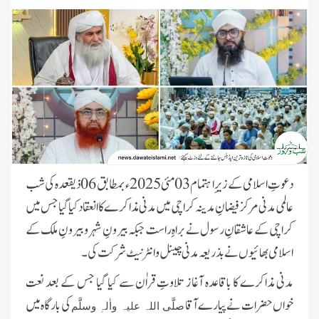
دعوتِ اسلامی کے زیرِا ہتمام 03 مئی 2025ء بمطابق 06 ذیقعدہ کی شب
عالمی مدنی مرکز فیضانِ مدینہ کراچی میں مدنی مذاکرے کا انعقاد کیا گیا جس میں
کراچی کے عاشقانِ رسول نے براہِ راست جبکہ بیرونِ شہر و بیرونِ ملک کے
اسلامی بھائیوں نے بذریعہ مدنی چینل و انٹرنیٹ شرکت کی۔
مدنی مذاکرے کا باقاعدہ آغاز تلاوتِ قراٰن سے کیا گیا جس کے بعد نعت
خواں حضرات نے پیارے آقا
کی بارگاہ میں
صلَّی اللہ علیہ واٰلہٖ وسلَّم