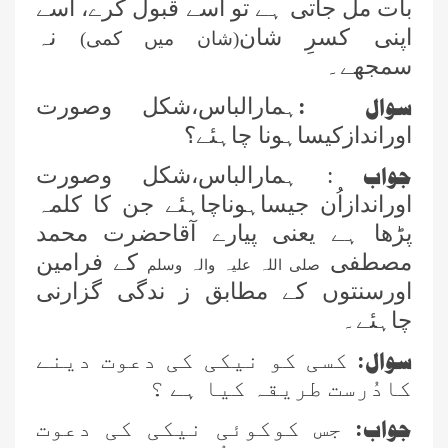
بات مل جاتی ہے تو اسے قبول کرے، اسے
اپنی کسرِ شان
نہ
(شان میں کمی)
سمجھے۔
سوال
:
ہمارالباس،شکل وصورت
اوراندازکیساہونا چاہئے؟
جواب
: ہمارالباس،شکل وصورت
اوراندازاُن جیساہوناچاہئے جن کا کلمہ
پڑھا ہے یعنی پیارے آقاحضرت محمد
مصطفی
کے فرامین
صلی اللہ علیہ والہ وسلم
اورسنتوں کے مطابق ز ندگی گزارنی
چاہئے۔
سوال
:
کسی کو نیکی کی دعوت دینے
کادُرست طریقہ کیا ہے ؟
جواب
:
جس کوکوئی نیکی کی دعوت