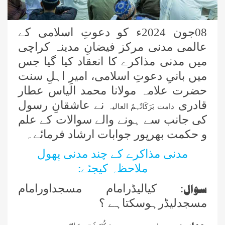
8
0جون 2024ء کو دعوتِ اسلامی کے
عالمی مدنی مرکز فیضانِ مدینہ کراچی
میں مدنی مذاکرے کا انعقاد کیا گیا جس
میں بانیِ دعوتِ اسلامی، امیرِ اہلِ سنت
حضرت علامہ مولانا محمد الیاس عطار
قادری
نے عاشقانِ رسول
دامت بَرَکَاتُہمُ العالیہ
کی جانب سے ہونے والے سوالات کے علم
و حکمت بھرپور جوابات ارشاد فرمائے۔
مدنی مذاکرے کے چند مدنی پھول
ملاحظہ کیجئے:
سوال
:
کیالیڈرامام مسجداورامام
مسجدلیڈرہوسکتاہے ؟