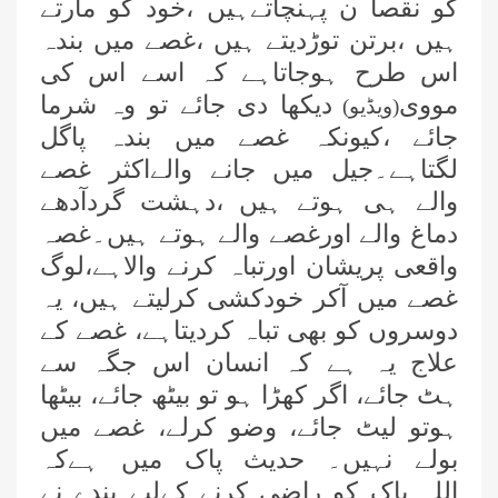
کو نقصا ن پہنچاتےہیں ،خود کو مارتے
ہیں ،برتن توڑدیتے ہیں ،غصے میں بندہ
اس طرح ہوجاتاہے کہ اسے اس کی
مووی
دیکھا دی جائے تو وہ شرما
(ویڈیو)
جائے ،کیونکہ غصے میں بندہ پاگل
لگتاہے۔جیل میں جانے والےاکثر غصے
والے ہی ہوتے ہیں ،دہشت گردآدھے
دماغ والے اورغصے والے ہوتے ہیں۔غصہ
واقعی پریشان اورتباہ کرنے والاہے،لوگ
غصے میں آکر خودکشی کرلیتے ہیں، یہ
دوسروں کو بھی تباہ کردیتاہے، غصے کے
علاج یہ ہے کہ انسان اس جگہ سے
ہٹ جائے، اگر کھڑا ہو تو بیٹھ جائے، بیٹھا
ہوتو لیٹ جائے، وضو کرلے، غصے میں
بولے نہیں۔ حدیث پاک میں ہےکہ
اللہ پاک کو راضی کرنے کےلیے بندے نے