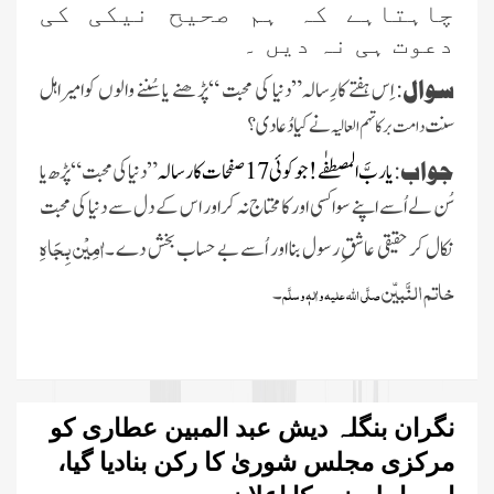
چاہتاہے کہ ہم صحیح نیکی کی
دعوت ہی نہ دیں ۔
سوال
: اِس ہفتے کارِسالہ
”
دنیا کی محبت
“
پڑھنے یاسُننے والوں کوامیراہل
سنت
نے کیا دُعا دی ؟
دامت برکاتہم العالیہ
جواب
:
یاربَّ المصطفٰے! جو کوئی 17 صفحات کا رسالہ
”
دنیا کی محبت
“
پڑھ یا
سُن لے اُسے اپنے سواکسی اور کا محتاج نہ کراور اس کے دل سے دنیا کی محبت
اٰمِیْن بِجَاہِ
نکال کر حقیقی عاشقِ رسول بنا اور اُسے بے حساب بخش دے ۔
خاتم النَّبیّن
۔
صلَّی اللہ علیہ واٰلہٖ وسلَّم
نگران بنگلہ دیش عبد المبین عطاری کو
مرکزی مجلس شوریٰ کا رکن بنادیا گیا،