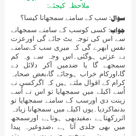
ملاحظہ کیجئے:
سوال
:
سب کے سامنے سمجھانا کیسا؟
جواب
: کسی کوسب کے سامنے سمجھانے
سے اس کی توجہ بٹ جائے گی اورعزت
نفس ابھرے گی کہ میری سب کےسامنے
بے عزتی ہوگئی۔اس وجہ سے وہ کم
سمجھے گا یا ضدمیں آکر دلائل دے
گا،اورکام خراب ہوجائے گا،بعض صحابہ
کرام کے اقوال ملتے ہیں کہ اگرکسی نے
اُسے اکیلے میں سمجھایا تو اس نے اُسے
زینت دی اورسب کے سامنے سمجھایا تو
بدنماکردیا۔یوں اکیلے میں سمجھانا زیادہ
اثررکھتاہے ،مفیدبھی ہوتاہے اورسمجھ
میں بھی جلدی آتا ہے ،ضدوغیرہ پیدا
نہیں ہوتی ،سخت ضرورت نہ ہوتو