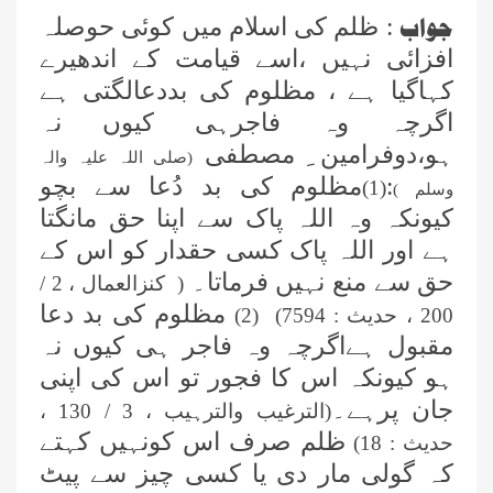
جواب
: ظلم کی اسلام میں کوئی حوصلہ
افزائی نہیں ،اسے قیامت کے اندھیرے
کہاگیا ہے ، مظلوم کی بددعالگتی ہے
اگرچہ وہ فاجرہی کیوں نہ
ہو،دوفرامین ِ مصطفی
(صلی اللہ علیہ والہ
:
مظلوم کی بد دُعا سے بچو
(1)
وسلم )
کیونکہ وہ اللہ پاک سے اپنا حق مانگتا
ہے اور اللہ پاک کسی حقدار کو اس کے
حق سے منع نہیں فرماتا۔
( کنزالعمال ، 2 /
مظلوم کی بد دعا
200 ، حدیث : 7594) (2)
مقبول ہےاگرچہ وہ فاجر ہی کیوں نہ
ہو کیونکہ اس کا فجور تو اس کی اپنی
جان پرہے۔
(الترغیب والترہیب ، 3 / 130 ،
ظلم صرف اس کونہیں کہتے
حدیث : 18)
کہ گولی مار دی یا کسی چیز سے پیٹ