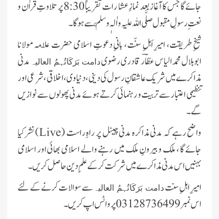
جائے گا جس کا آغازبعد نمازِ عشا رات تقریباً 8:30 پر تلاوتِ قراٰن و
نعتِ رسولِ مقبول صلَّی اللہ علیہ واٰلہٖ وسلَّم سے ہو گا۔
شیخِ طریقت، امیرِ اَہلِ سنّت، بانیِ دعوتِ اسلامی حضرت علّامہ مولانا
ابوبلال محمد الیاس عطّاؔر قادری رضوی
مدنی
دامت بَرَکَاتُہمُ العالیہ
مذاکرے میں شریک عاشقانِ رسول کی دینی،دنیاوی، اخلاقی، شرعی اور
تنظیمی اعتبار سے تربیت و رہنمائی کرتے ہوئے مدنی پھولوں سے نوازیں
گے۔
واضح رہے کہ مدنی مذاکرہ مدنی چینل پر راہِ راست (
Live
) نشر کیا
جائے گا ، ملک و بیرونِ ملک میں رہنے والے اسلامی بھائی اور اسلامی
بہنیں اس مدنی مذاکرے میں شرکت کرکے علمِ دین حاصل کریں۔
امیرِ اہلِ سنت
سے سوالات کرنے کے لئے
دامت بَرَکَاتُہمُ العالیہ
اس نمبر
03128736499
پر واٹس اپ کریں۔