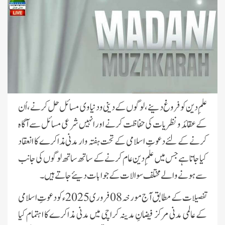
علمِ دین کو فروغ دینے، لوگوں کے دینی و دنیاوی مسائل حل کرنے، اُن
کے عقائد و نظریات کی حفاظت کرنے اور انہیں شرعی مسائل سے آگاہ
کرنے کے لئے دعوتِ اسلامی کے تحت ہفتہ وار مدنی مذاکرے کا انعقاد
کیا جاتا ہے جس میں علمِ دین عام کرنے کے ساتھ ساتھ لوگوں کی جانب
سے ہونے والے مختلف سوالات کے جوابات دیئے جاتے ہیں۔
تفصیلات کے مطابق آج مورخہ 08 فروری 2025ء کو دعوتِ اسلامی
کے عالمی مدنی مرکز فیضانِ مدینہ کراچی میں مدنی مذاکرے کا اہتمام کیا