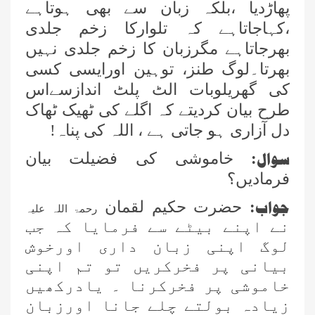
پھاڑدیا ،بلکہ زبان سے بھی ہوتاہے
،کہاجاتاہے کہ تلوارکا زخم جلدی
بھرجاتاہے مگرزبان کا زخم جلدی نہیں
بھرتا۔لوگ طنز، توہین اورایسی کسی
کی گھریلوبات الٹ پلٹ اندازسےاس
طرح بیان کردیتے کہ اگلے کی ٹھیک ٹھاک
دل آزاری ہو جاتی ہے ، اللہ کی پناہ!
سوال
:
خاموشی کی فضیلت بیان
فرمادیں؟
جواب
:
حضرت حکیم لقمان
رحمۃ اللہ علیہ
نے اپنے بیٹے سے فرمایا کہ جب
لوگ اپنی زبان داری اورخوش
بیانی پر فخرکریں تو تم اپنی
خاموشی پر فخرکرنا ۔ یادرکھیں
زیادہ بولتے چلے جانا اورزبان