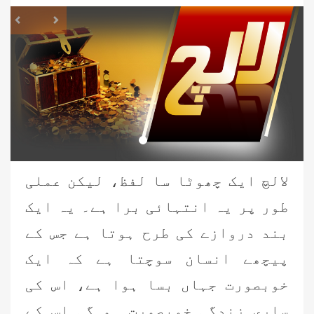
revious
Next
لالچ ایک چھوٹا سا لفظ، لیکن عملی
طور پر یہ انتہائی برا ہے۔ یہ ایک
بند دروازے کی طرح ہوتا ہے جس کے
پیچھے انسان سوچتا ہے کہ ایک
خوبصورت جہاں بسا ہوا ہے، اس کی
ساری زندگی خوبصورت ہو گی اس کے