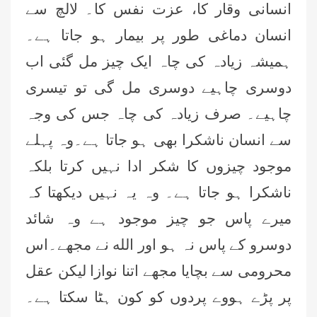
انسانی وقار کا، عزت نفس کا۔ لالچ سے
انسان دماغی طور پر بیمار ہو جاتا ہے۔
ہمیشہ زیادہ کی چاہ ایک چیز مل گئی اب
دوسری چاہیے دوسری مل گی تو تیسری
چاہیے۔ صرف زیادہ کی چاہ جس کی وجہ
سے انسان ناشکرا بھی ہو جاتا ہے۔وہ پہلے
موجود چیزوں کا شکر ادا نہیں کرتا بلکہ
ناشکرا ہو جاتا ہے۔ وہ یہ نہیں دیکھتا کہ
میرے پاس جو چیز موجود ہے وہ شائد
دوسرو کے پاس نہ ہو اور الله نے مجھے۔اس
محرومی سے بچایا مجھے اتنا نوازا لیکن عقل
پر پڑے ہووے پردوں کو کون ہٹا سکتا ہے۔