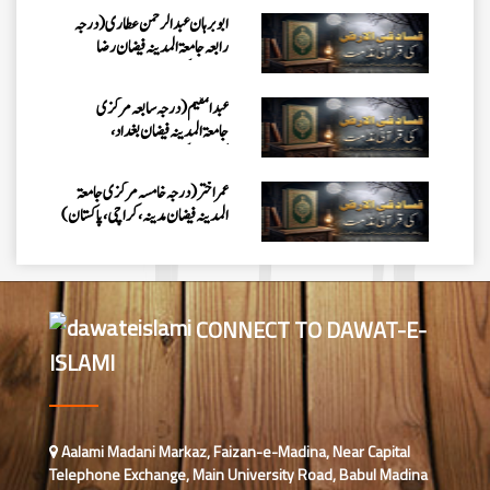
ابو برہان عبدالرحمن عطاری (درجہ
رابعہ جامعۃالمدینہ فیضان رضا
،لاہور،پاکستان)
عبدالمقیم (درجہ سابعہ مرکزی
جامعۃالمدینہ فیضان بغداد،
کراچی،پاکستان)
عمر اختر (درجہ خامسہ مرکزی جامعۃ
المدینہ فیضان مدینہ ،کراچی،پاکستان)
محمد وقاص (مرکزی جامعۃ المدینہ
فیضان مدینہ،کراچی ،پاکستان)
CONNECT TO DAWAT-E-
ISLAMI
محمد سعد عمران (درجہ عالیہ مرکزی
جامعۃ المدینہ فیضانِ مدینہ ،کراچی
،پاکستان)
احمد رضا ہاشمی (درجہ خامسہ مرکزی
Aalami Madani Markaz, Faizan-e-Madina, Near Capital
جامعۃ المدينہ فيضان عثمان غنى،
Telephone Exchange, Main University Road, Babul Madina