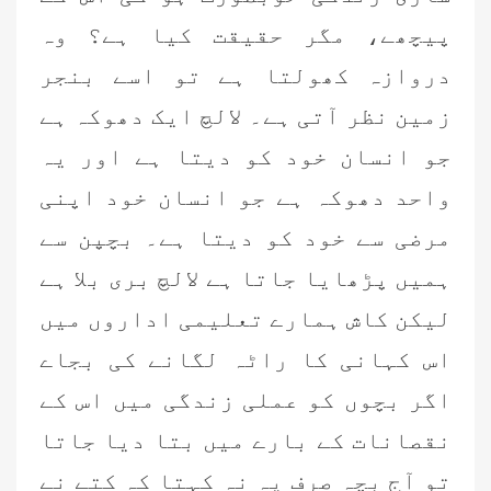
پیچھے، مگر حقیقت کیا ہے؟ وہ
دروازہ کھولتا ہے تو اسے بنجر
زمین نظر آتی ہے۔ لالچ ایک دھوکہ ہے
جو انسان خود کو دیتا ہے اور یہ
واحد دھوکہ ہے جو انسان خود اپنی
مرضی سے خود کو دیتا ہے۔ بچپن سے
ہمیں پڑھایا جاتا ہے لالچ بری بلا ہے
لیکن کاش ہمارے تعلیمی اداروں میں
اس کہانی کا راٹہ لگانے کی بجاے
اگر بچوں کو عملی زندگی میں اس کے
نقصانات کے بارے میں بتا دیا جاتا
تو آج بچہ صرف یہ نہ کہتا کہ کتے نے