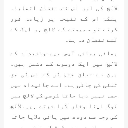
لالچ کی اور اس نے نقصان اٹھایا۔
بلکہ اس کے نتیجہ پر زیادہ غور
کرتے تو سمجھتے کے لالچ ہر ایک کے
لئے نقصان دہ ہے۔
بھائی بھائی آپس میں جائیداد کے
لالچ میں ایک دوسرے کے دشمن ہیں۔
بہن سے تعلق ختم کر کے اس کی حق
تلفی کی جاتی ہے۔ اسے جائیداد میں
حصہ نہیں دیا جاتا کرسی کی لالچ میں
لوگ اپنا وقار گرا دیتے ہیں۔لالچ
کی وجہ سے دودھ میں پانی ملایا جاتا
ہے۔ مسالوں میں ملاوٹ کی جاتی ہے۔