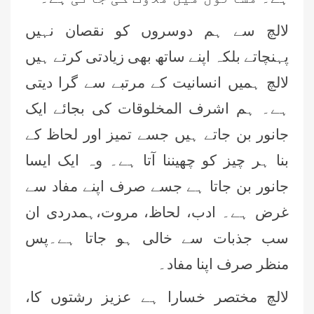
لالچ سے ہم دوسروں کو نقصان نہیں
پہنچاتے بلکہ اپنے ساتھ بھی زیادتی کرتے ہیں
لالچ ہمیں انسانیت کے مرتبے سے گرا دیتی
ہے۔ ہم اشرف المخلوقات کی بجائے ایک
جانور بن جاتے ہیں جسے تمیز اور لحاظ کے
بنا ہر چیز کو چھیننا آتا ہے۔ وہ ایک ایسا
جانور بن جاتا ہے جسے صرف اپنے مفاد سے
غرض ہے۔ ادب، لحاظ، مروت،ہمدردی ان
سب جذبات سے خالی ہو جاتا ہے۔پس
منظر صرف اپنا مفاد۔
لالچ مختصر خسارا ہے عزیز رشتوں کا،