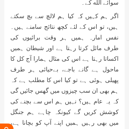
سوائے الله کے۔
اگر ہم کہیں کہ کیا ہم لالچ سے بچ سکتے
ہیں، تو اس کے لئے کچھ نتائج سامنے ہیں۔
نفس امارہ ہمیں ہر وقت برائیوں کی
طرف مائل کرتا رہتا ہے اور شیطان ہمیں
اکساتا رہتا ہے اس کی مثال ہمارا آج کل کا
عمر اختر (درجہ خامسہ مرکزی جامعۃ
ماحول ہے گانے باجے، بےحیائی ہر طرف
المدینہ فیضان مدینہ ،کراچی،پاکستان)
پھیلی ہوئی ہے تو کیا اس کا مطلب ہے کہ
محمد وقاص (مرکزی جامعۃ المدینہ
ہم بھی ان سب چیزوں میں گھس جائیں گی
فیضان مدینہ،کراچی ،پاکستان)
کہ یہ عام ہیں؟ نہیں ہم اس سے بچنے کی
محمد سعد عمران (درجہ عالیہ مرکزی
کوشش کریں گے کیونکہ چاہے ہم جنگل
جامعۃ المدینہ فیضانِ مدینہ ،کراچی
،پاکستان)
میں بھی رہیں ہمیں اپنے آپ کو بچانا ہے،