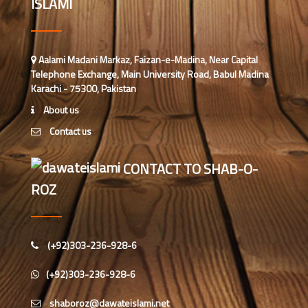
ISLAMI
محمد سعد عمران (درجہ عالیہ مرکزی
جامعۃ المدینہ فیضانِ مدینہ ،کراچی
،پاکستان)
احمد رضا ہاشمی (درجہ خامسہ مرکزی
Aalami Madani Markaz, Faizan-e-Madina, Near Capital
جامعۃ المدينہ فيضان عثمان غنى،
Telephone Exchange, Main University Road, Babul Madina
کراچی،پاکستان)
Karachi - 75300, Pakistan
ارشد علی عطاری (درجہ خامسہ
About us
مرکزی جامعۃ المدینہ فیضانِ مدینہ،
Contact us
کراچی،پاکستان)
عبدالرؤف (درجہ سابعہ جامعۃ المدینہ
CONTACT TO SHAB-O-
فیضان بغداد ،کراچی،پاکستان)
ROZ
عبد الرسول (درجہ خامسہ مرکزی
جامعۃ المدینہ فیضان مدینہ ،کراچی
،پاکستان)
(+92)303-236-928-6
مدنی رضا(درجہ سادسہ مرکز ی جامعۃ
(+92)303-236-928-6
المدینہ فیضان مدینہ ،کراچی،پاکستان)