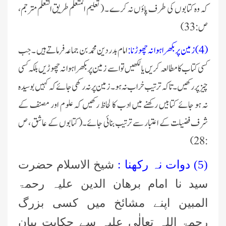
کہ وہ کتابوں کی طرف پاؤں نہ کرے ۔ ( تعلیم المتعلم طريق التعلم مترجم،
ص : 33)
(4) زمین پر بکھرا ہوا نہ چھوڑنا :
امام بدر دین محمد بن جماعہ فرماتے ہیں ۔ جب
کسی کتاب کا مطالعہ کریں یا لکھیں تو اسے زمین پر بکھرا ہوا نہ چھوڑیں بلکہ کسی
چیز پر رکھیں ۔ تاکہ ترتیب خراب نہ ہو ۔ زمین پر نہ رکھی جائے کہ کہیں بوسیدہ
نہ ہو جائے کتابیں رکھنے میں ادب کا لحاظ رکھیں کہ علوم اور مصنف کے
شرف فضیلت کے اعتبار سے ترتیب بنائی جائے۔( کتابوں کے عاشق ، ص
: 28)
(5) دوات نہ رکھنا :
شیخ الاسلام حضرت
عمر اختر (درجہ خامسہ مرکزی جامعۃ
سید نا امام برھان الدین علیہ رحمۃ
المدینہ فیضان مدینہ ،کراچی،پاکستان)
المبین اپنے مشائخ میں کسی بزرگ
محمد وقاص (مرکزی جامعۃ المدینہ
رحمۃ اللہ تعالٰی علیہ سے حکایت بیان
فیضان مدینہ،کراچی ،پاکستان)