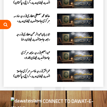
المدینہ فیضان مدینہ ،کراچی،پاکستان)
حافظ محمد مصطفٰی عطاری (درجہ سادسہ
مرکزی جامعۃالمدينہ فیضان مدینہ،
کراچی،پاکستان)
ابو برہان عبدالرحمن عطاری (درجہ
رابعہ جامعۃالمدینہ فیضان رضا
،لاہور،پاکستان)
عبدالمقیم (درجہ سابعہ مرکزی
جامعۃالمدینہ فیضان بغداد،
کراچی،پاکستان)
عمر اختر (درجہ خامسہ مرکزی جامعۃ
المدینہ فیضان مدینہ ،کراچی،پاکستان)
محمد وقاص (مرکزی جامعۃ المدینہ
فیضان مدینہ،کراچی ،پاکستان)
CONNECT TO DAWAT-E-