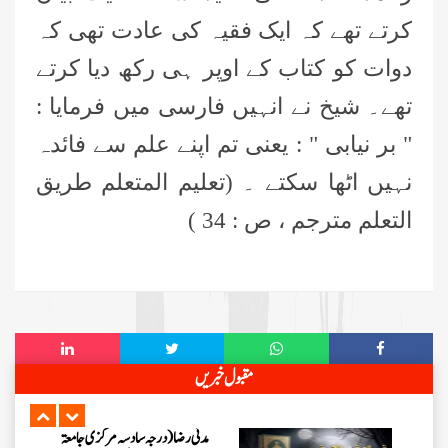
کرتے تھے کہ ایک فقیہ کی عادت تھی کہ
محمد سعد عمران (درجہ عالیہ مرکزی
دوات کو کتاب کے اوپر ہی رکھ دیا کرتے
جامعۃ المدینہ فیضانِ مدینہ ،کراچی
،پاکستان)
تھے۔ شیخ نے انہیں فارسی میں فرمایا :
احمد رضا ہاشمی (درجہ خامسہ مرکزی
" بر نیابی " : یعنی تم اپنے علم سے فائدہ
جامعۃ المدينہ فيضان عثمان غنى،
کراچی،پاکستان)
نہیں اٹھا سکتے ۔ (تعلیم المتعلم طريق
ارشد علی عطاری (درجہ خامسہ
التعلم مترجم ، ص : 34 )
مرکزی جامعۃ المدینہ فیضانِ مدینہ،
کراچی،پاکستان)
عبدالرؤف (درجہ سابعہ جامعۃ المدینہ
فیضان بغداد ،کراچی،پاکستان)
عبد الرسول (درجہ خامسہ مرکزی
مقبول خبریں
جامعۃ المدینہ فیضان مدینہ ،کراچی
،پاکستان)
مدنی رضا(درجہ سادسہ مرکز ی جامعۃ