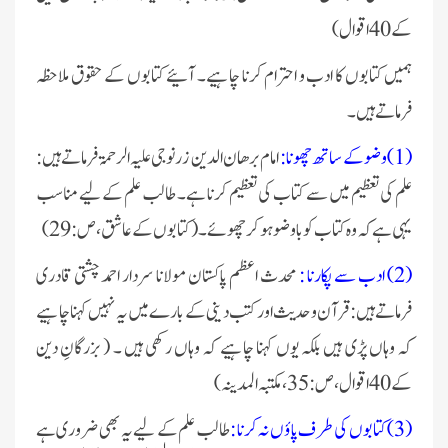
کے 40 اقوال )
ہمیں کتابوں کا ادب و احترام کرنا چاہیے۔ آئیے کتابوں کے حقوق ملاحظہ
فرماتے ہیں۔
(1) وضو کے ساتھ چھونا :
امام برھان الدین زرنوجی علیہ الرحمۃ فرماتے ہیں :
علم کی تعظیم میں سے کتاب کی تعظیم کرنا ہے۔ طالب علم کے لیے مناسب
یہی ہے کہ وہ کتاب کو باوضو ہو کر چھوئے ۔ (کتابوں کے عاشق ، ص : 29 )
(2) ادب سے پکارنا :
محدث اعظم پاکستان مولانا سردار احمد چشتی قادری
فرماتے ہیں : قرآن وحدیث اور کتب دینی کے بارے میں یہ نہیں کہنا چاہیے
کہ وہاں پڑی ہیں بلکہ یوں کہنا چاہیے کہ وہاں رکھی ہیں ۔ ( بزرگانِ دین
کے 40 اقوال ،ص : 35 ، مکتبہ المدینہ)
(3) کتابوں کی طرف پاؤں نہ کرنا :
طالب علم کے لیے یہ بھی ضروری ہے