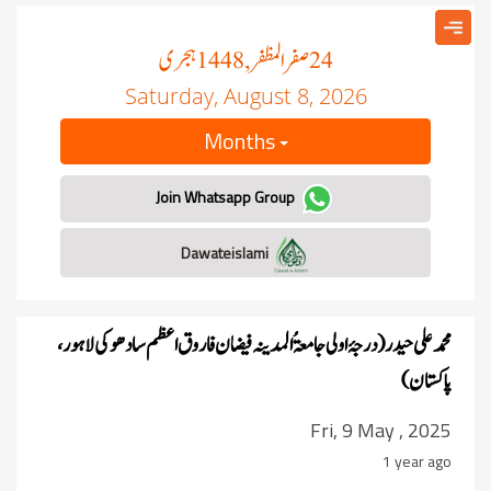
صفر المظفر
ہجری
, 1448
24
Saturday, August 8, 2026
Months
Join Whatsapp Group
Dawateislami
محمد علی حیدر ( درجۂ اولی جامعۃُ المدینہ فیضان فاروق اعظم سادھوکی لاہور ،
پاکستان)
Fri, 9 May , 2025
1 year ago