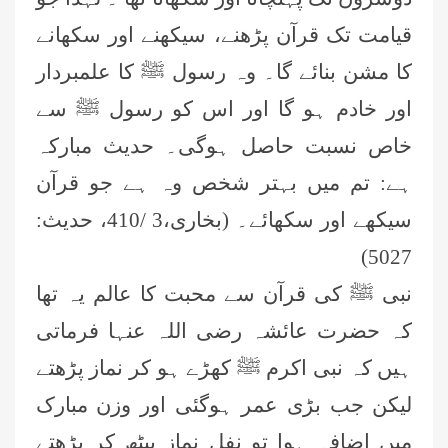
قیامت تک قرآن پڑھنے، سیکھنے اور سکھانے
کا مشن بنائے گا۔ وہ رسول ﷺ کا علمبردار
اور خادم ہو گا اور اس کو رسول ﷺ سے
خاص نسبت حاصل ہوگی۔ حدیث مبارکہ
ہے: تم میں بہتر شخص وہ ہے جو قرآن
سیکھے اور سکھائے۔ (بخاری،3 /410، حدیث:
5027)
نبی ﷺ کی قرآن سے محبت کا عالم یہ تھا
کہ حضرت عائشہ رضی اللہ عنہا فرماتی
ہیں کہ نبی اکرم ﷺ کھڑے ہو کر نماز پڑھتے
لیکن جب بڑی عمر ہوگئی اور وزن مبارک
میں اضافہ ہوا تو نفل نماز بیٹھ کر پڑھتے