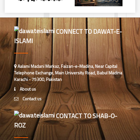
محمد وقاص (مرکزی جامعۃ المدینہ
فیضان مدینہ،کراچی ،پاکستان)
CONNECT TO DAWAT-E-
ISLAMI
محمد سعد عمران (درجہ عالیہ مرکزی
جامعۃ المدینہ فیضانِ مدینہ ،کراچی
،پاکستان)
احمد رضا ہاشمی (درجہ خامسہ مرکزی
Aalami Madani Markaz, Faizan-e-Madina, Near Capital
جامعۃ المدينہ فيضان عثمان غنى،
Telephone Exchange, Main University Road, Babul Madina
کراچی،پاکستان)
Karachi - 75300, Pakistan
ارشد علی عطاری (درجہ خامسہ
About us
مرکزی جامعۃ المدینہ فیضانِ مدینہ،
Contact us
کراچی،پاکستان)
عبدالرؤف (درجہ سابعہ جامعۃ المدینہ
CONTACT TO SHAB-O-
فیضان بغداد ،کراچی،پاکستان)
ROZ
عبد الرسول (درجہ خامسہ مرکزی