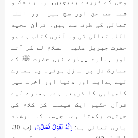
وحی کے ذریعے بھیجیں، وہ بے شک و
شبہ سب حق اور سچ ہیں اور اللہ
تعالیٰ کی طرف سے ہیں۔ قرآن مجید
اللہ تعالیٰ کی وہ آخری کتاب ہے جو
حضرت جبریل علیہ السلام لے کر آئے
اور ہمارے پیارے نبی حضرت ﷺ کے
مبارک دل پر نازل ہوئی۔ وہ ہمارے
لیے ہدایت اور دنیا اور آخرت میں
کامیابی کا ذریعہ ہے۔ ہمارے لیے
قرآن حکیم ایک فیصلہ کن کلام کی
حیثیت رکھتا ہے۔ جیسا کہ ارشاد
اِنَّهٗ لَقَوْلٌ فَصْلٌۙ(
۱۳
)
باری تعالیٰ ہے:
(پ 30،