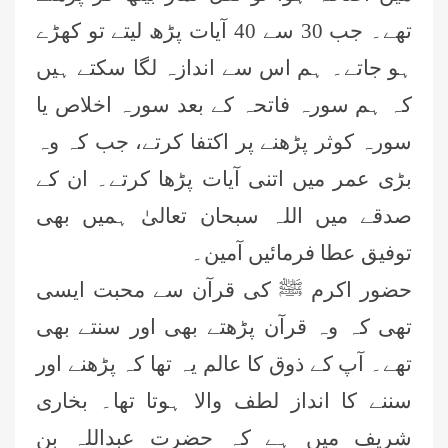
تھے۔ جب 30 سے 40 آیات پڑھ لیتے تو کھڑے
ہو جاتے۔ ہم اس سے اندازہ لگا سکتے ہیں
کہ ہم سورہ فاتحہ کے بعد سورہ اخلاص یا
سورہ کوثر پڑھنے پر اکتفا کرتے، جب کہ وہ
بڑی عمر میں اتنی آیات پڑھا کرتے۔ ان کے
صدقے میں اللہ سبحان تعالیٰ ہمیں بھی
توفیق عطا فرمائیں آمین۔
حضور اکرم ﷺ کی قرآن سے محبت ایسی
تھی کہ وہ قرآن پڑھتے بھی اور سنتے بھی
تھے۔ آپ کے ذوق کا عالم یہ تھا کہ پڑھنے اور
سننے کا انداز لطف والا ہوتا تھا۔ بخاری
شریف میں ہے کہ حضرت عبداللہ بن