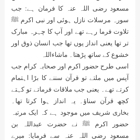
مسعود رضی اللہ عنہ کا فرمان ہے: جب
سورہ مرسلات نازل ہوئی اور نبی اکرم ﷺ
تلاوت فرما رہے تھے اور آپ کا چہرہ مبارک
تر تھا یعنی انداز یوں تھا جب انسان ذوق اور
خشوع کے ساتھ پڑھتا۔ ماشاءاللہ
اسی طرح حضور اکرم اور صحابہ کرام جب
آپس میں ملتے تو قرآن سننے کا بڑا اہتمام
کرتے تھے۔ یعنی جب ملاقات فرماتے تو کہتے
کچھ قرآن سناؤ۔ یہ انداز ہوا کرتا تھا۔
بخاری شریف میں موجود ہے کہ ایک مرتبہ
حضور اکرم ﷺ نے حضرت عبداللہ بن
مسعود رضی اللہ عنہ سے فرمایا: میرے