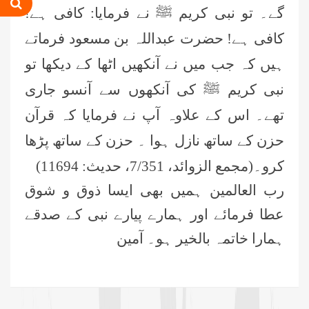
گے۔ تو نبی کریم ﷺ نے فرمایا: کافی ہے!
عمر اختر (درجہ خامسہ مرکزی جامعۃ
المدینہ فیضان مدینہ ،کراچی،پاکستان)
کافی ہے! حضرت عبداللہ بن مسعود فرماتے
ہیں کہ جب میں نے آنکھیں اٹھا کے دیکھا تو
محمد وقاص (مرکزی جامعۃ المدینہ
فیضان مدینہ،کراچی ،پاکستان)
نبی کریم ﷺ کی آنکھوں سے آنسو جاری
تھے۔ اس کے علاوہ آپ نے فرمایا کہ قرآن
محمد سعد عمران (درجہ عالیہ مرکزی
جامعۃ المدینہ فیضانِ مدینہ ،کراچی
حزن کے ساتھ نازل ہوا ۔ حزن کے ساتھ پڑھا
،پاکستان)
کرو۔(مجمع الزوائد، 7/351، حدیث: 11694)
احمد رضا ہاشمی (درجہ خامسہ مرکزی
جامعۃ المدينہ فيضان عثمان غنى،
رب العالمین ہمیں بھی ایسا ذوق و شوق
کراچی،پاکستان)
عطا فرمائے اور ہمارے پیارے نبی کے صدقے
ارشد علی عطاری (درجہ خامسہ
ہمارا خاتمہ بالخیر ہو۔ آمین
مرکزی جامعۃ المدینہ فیضانِ مدینہ،
کراچی،پاکستان)
عبدالرؤف (درجہ سابعہ جامعۃ المدینہ
فیضان بغداد ،کراچی،پاکستان)