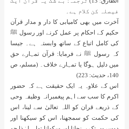
الطارق: 13) ترجمہ: بے شک یہ قرآن ایک
فیصلہ کن کلام ہے۔
آخرت میں بھی کامیابی کا دار و مدار قرآن
حکیم کے احکام پر عمل کرنے اور رسول ﷺ
کی کامل اتباع کے ساتھ وابستہ ہے۔ جیسا
کہ رسول ﷺ نے فرمایا: قرآن تمہارے حق
میں دلیل ہوگا یا تمہارے خلاف۔ (مسلم، ص
140، حدیث: 223)
اس کے علاوہ یہ ایک حقیقت ہے کہ حضور
اکرم کا سب سے اہم پیغمبرانہ وظیفہ وحی
کے ذریعے قران کو اللہ تعالیٰ سے لینا، اس
کی حکمت کو سمجھنا، اس کو سیکھنا اور
دوسروں تک پہنچانا اور سکھانا تھا ۔ لہٰذا جو