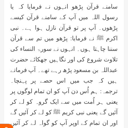
سامنے قرآن پڑھو انہوں نے فرمایا کہ یا
رسول اللہ میں آپ کے سامنے قرآن کیسے
پڑھوں۔ آپ پر تو قرآن نازل ہوا ہے۔ نبی
اکرم ﷺ نے فرمایا: پڑھو میں تم سے قرآن
سننا چاہتا ہوں۔ انہوں نے سورۃ النساء کی
تلاوت شروع کی اور نگاہیں جھکائے حضرت
عبداللہ بن مسعود پڑھ رہے تھے۔ آپ فرماتے
ہیں کہ جب میں اس حصے پر پہنچا۔
ترجمہ: ہم اُس دن آپ کو ان تمام لوگوں پر
یعنی ہر اُمت میں سے ایک گروہ کو لے کر
آئیں گے یعنی نبی کریم ﷺ کو لے کر آئیں گے
اور ان تمام کے اوپر آپ کو گواہ لے کر آئیں