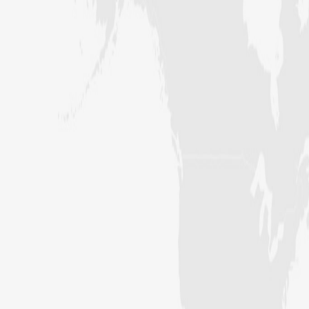
کراچی،پاکستان)
ارشد علی عطاری (درجہ خامسہ مرکزی
جامعۃ المدینہ فیضانِ مدینہ،
کراچی،پاکستان)
عبدالرؤف (درجہ سابعہ جامعۃ المدینہ
فیضان بغداد ،کراچی،پاکستان)
عبد الرسول (درجہ خامسہ مرکزی جامعۃ
المدینہ فیضان مدینہ ،کراچی ،پاکستان)
مدنی رضا(درجہ سادسہ مرکز ی جامعۃ
المدینہ فیضان مدینہ ،کراچی،پاکستان)
حافظ محمد مصطفٰی عطاری (درجہ سادسہ
مرکزی جامعۃالمدينہ فیضان مدینہ،
کراچی،پاکستان)
ابو برہان عبدالرحمن عطاری (درجہ