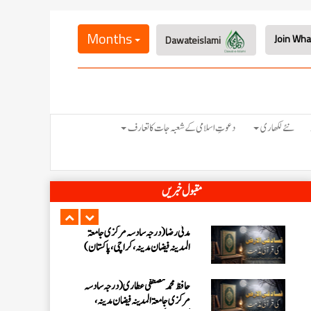
احمد رضا ہاشمی (درجہ خامسہ مرکزی
جامعۃ المدينہ فيضان عثمان غنى،
Months
Dawateislami
کراچی،پاکستان)
ارشد علی عطاری (درجہ خامسہ مرکزی
جامعۃ المدینہ فیضانِ مدینہ،
کراچی،پاکستان)
عبدالرؤف (درجہ سابعہ جامعۃ المدینہ
نئے لکھاری
دعوتِ اسلامی کے شعبہ جات کا تعارف
فیضان بغداد ،کراچی،پاکستان)
عبد الرسول (درجہ خامسہ مرکزی جامعۃ
المدینہ فیضان مدینہ ،کراچی ،پاکستان)
مقبول خبریں
مدنی رضا(درجہ سادسہ مرکز ی جامعۃ
المدینہ فیضان مدینہ ،کراچی،پاکستان)
حافظ محمد مصطفٰی عطاری (درجہ سادسہ
مرکزی جامعۃالمدينہ فیضان مدینہ،
کراچی،پاکستان)