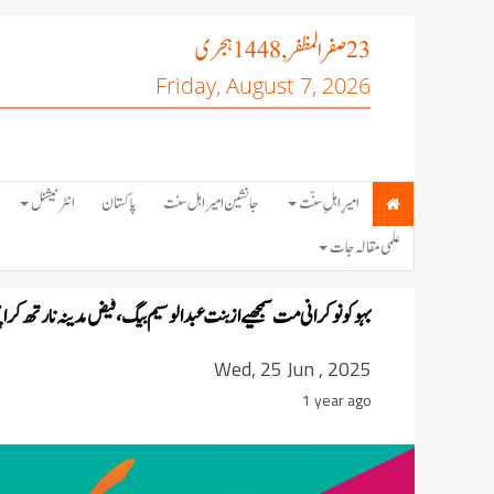
صفر المظفر
ہجری
, 1448
23
Friday, August 7, 2026
امیرِ اہلِ سنّت
جانشین امیر اہل سنت
پاکستان
انٹرنیشنل
علمی مقالہ جات
بہو کو نوکرانی مت سمجھیے از بنت عبدالوسیم بیگ،فیض مدینہ نارتھ کرا
Wed, 25 Jun , 2025
1 year ago