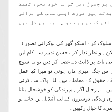
 پر چھوڑ دیں تو یہ خود بخود ٹھیک
یدتے ہیں عورت اپنی ساس کی برائی
ائی کرتی رہے تو یہ باتیں دل میں
 سلوک کرے اسکو گھر کی نوکرانی تصور نہ
 ہو نظرانداز کرے حسن تدبیر سے کام لیں
ی بات پر ڈانٹ دے غصہ کر دیں تو یہ سوچ
 اس جگہ میری ماں ہوتی تو میرا کیا عمل
ے حقوق کے معاملے میں اللہ پاک سے ڈرتی
ں۔ بہرحال اگر ہم زندگی کو خوشحال بنانا
 زندگی دوسروں کے لیے آئیڈیل بن جائے تو
ے کا خیال رکھیں۔