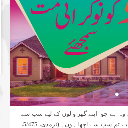
وہ ہے جو اپنے گھر والوں کے لیے سب سے
بہترین ہے اور میں اپنے گھر والوں کے لیے تم سب سے اچھا ہوں۔ (ترمذی، 5/475،