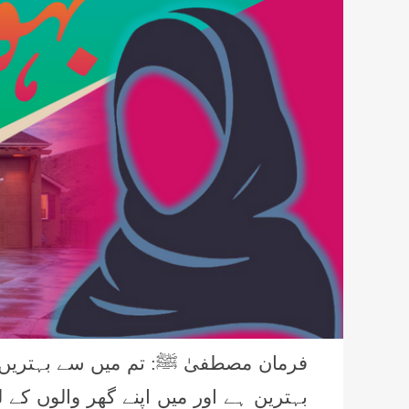
فرمان مصطفیٰ ﷺ: تم میں سے بہتریں 