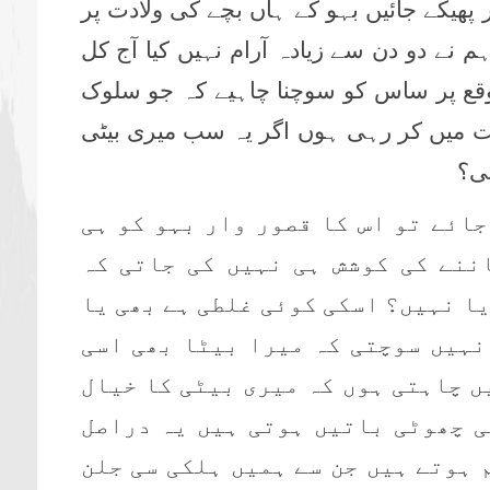
ر پھیکے جائیں بہو کے ہاں بچے کی ولادت پر
نے دو دن سے زیادہ آرام نہیں کیا آج کل
قع پر ساس کو سوچنا چاہیے کہ جو سلوک
ت میں کر رہی ہوں اگر یہ سب میری بیٹی
گی؟
جائے تو اس کا قصور وار بہو کو ہی
ننے کی کوشش ہی نہیں کی جاتی کہ
یا نہیں؟ اسکی کوئی غلطی ہے بھی یا
نہیں سوچتی کہ میرا بیٹا بھی اسی
ں چاہتی ہوں کہ میری بیٹی کا خیال
ی چھوٹی باتیں ہوتی ہیں یہ دراصل
 ہوتے ہیں جن سے ہمیں ہلکی سی جلن