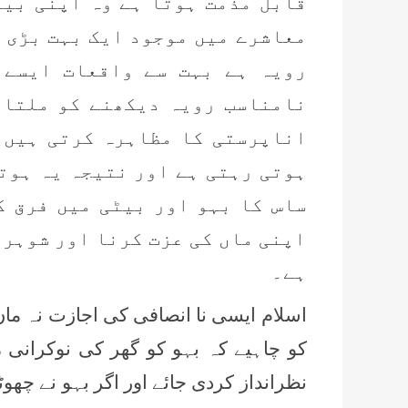
قابل مذمت ہوتا ہے وہ اپنی بیٹ
معاشرے میں موجود ایک بہت بڑی 
رویہ ہے بہت سے واقعات ایسے 
نامناسب رویہ دیکھنے کو ملتا 
اناپرستی کا مظاہرہ کرتی ہیں 
ہوتی رہتی ہے اور نتیجہ یہ ہوت
ساس کا بہو اور بیٹی میں فرق ک
اپنی ماں کی عزت کرنا اور شوہر 
ہے۔
اسلام ایسی نا انصافی کی اجازت نہ ماں
کو چاہیے کہ بہو کو گھر کی نوکران
نظرانداز کردی جائے اور اگر بہو نے چھ