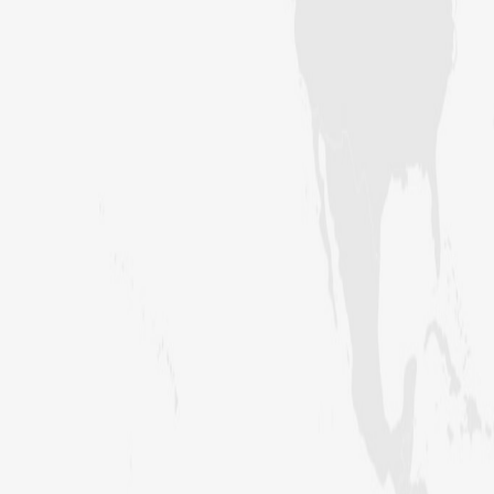
رابعہ جامعۃالمدینہ فیضان رضا
،لاہور،پاکستان)