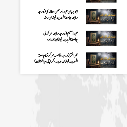
ابو برہان عبدالرحمن عطاری (درجہ
رابعہ جامعۃالمدینہ فیضان رضا
،لاہور،پاکستان)
عبدالمقیم (درجہ سابعہ مرکزی
جامعۃالمدینہ فیضان بغداد،
کراچی،پاکستان)
عمر اختر (درجہ خامسہ مرکزی جامعۃ
المدینہ فیضان مدینہ ،کراچی،پاکستان)
محمد وقاص (مرکزی جامعۃ المدینہ
فیضان مدینہ،کراچی ،پاکستان)
محمد سعد عمران (درجہ عالیہ مرکزی جامعۃ
المدینہ فیضانِ مدینہ ،کراچی ،پاکستان)
احمد رضا ہاشمی (درجہ خامسہ مرکزی
جامعۃ المدينہ فيضان عثمان غنى،