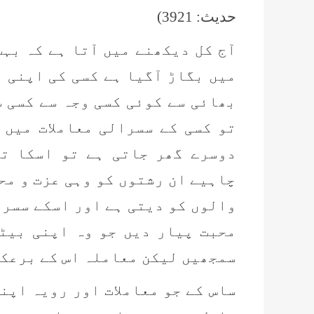
حدیث: 3921)
آج کل دیکھنے میں آتا ہے کہ بہ
میں بگاڑ آگیا ہے کسی کی اپنی ب
بھائی سے کوئی کسی وجہ سے کسی س
تو کسی کے سسرالی معاملات میں 
دوسرے گھر جاتی ہے تو اسکا ت
چاہیے ان رشتوں کو وہی عزت و مح
والوں کو دیتی ہے اور اسکے سسرا
محبت پیار دیں جو وہ اپنی بیٹ
سمجھیں لیکن معاملہ اس کے برعکس
ساس کے جو معاملات اور رویہ اپن