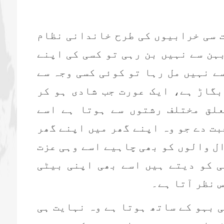
ت سی خرابیوں کی طرح خاندانی نظام
ہن سے نہیں بن رہی تو کسی کی اپنے
ے نہیں مل رہا تو کوئی کسی وجہ سے
بگاڑ ہے، ایک عورت جب شادی ہو کر
علق مختلف رشتوں سے ہوتا ہے اسے
بت دے جو وہ اپنے گھر میں اپنے گھر
ل والوں کو بھی چاہیے اسے وہی عزت
ی کو دیتے ہیں اسے بھی اپنی بیٹی
 نظر آتا ہے۔
ی بہو کے ساتھ ہوتا ہے وہ نہایت ہی