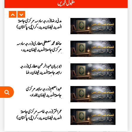
مقبول خبریں
جامعۃ المدینہ فیضان مدینہ ،کراچی
،پاکستان)
مدنی رضا(درجہ سادسہ مرکز ی جامعۃ
المدینہ فیضان مدینہ ،کراچی،پاکستان)
حافظ محمد مصطفٰی عطاری (درجہ سادسہ
مرکزی جامعۃالمدينہ فیضان مدینہ،
کراچی،پاکستان)
ابو برہان عبدالرحمن عطاری (درجہ
رابعہ جامعۃالمدینہ فیضان رضا
،لاہور،پاکستان)
عبدالمقیم (درجہ سابعہ مرکزی
جامعۃالمدینہ فیضان بغداد،
کراچی،پاکستان)
عمر اختر (درجہ خامسہ مرکزی جامعۃ
المدینہ فیضان مدینہ ،کراچی،پاکستان)