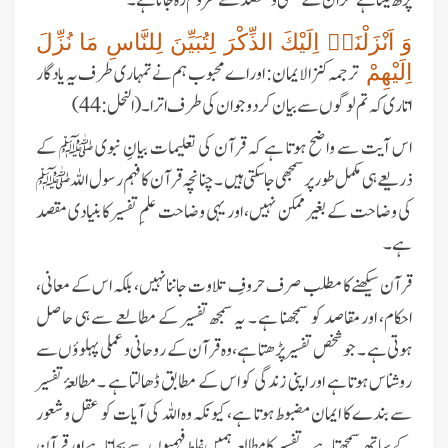
وَ اَنْزَلْنَاۤ اِلَیْكَ الذِّكْرَ لِتُبَیِّنَ لِلنَّاسِ مَا نُزِّلَ
ترجمہ کنز الایمان: اور اے محبوب ہم نے تمہاری طرف یہ یادگار
اِلَیْهِمْ
اتاری کہ تم لوگوں سے بیان کردو جو ان کی طرف اترا ۔ (النحل:44)
اس آیت سے واضح ہوتا ہے کہ قرآن کی تعلیمات بیانِ نبوی ﷺ کے
ذریعے ہی مکمل طور پر سمجھی جا سکتی ہیں ۔ چنانچہ قرآن کا فہم رسول اللہ ﷺ
کی وضاحت کے بغیر ممکن نہیں، اور یہی وضاحت علمِ تفسیر کا بنیادی مقصد
ہے ۔
قرآن سیکھنے کا مطلب صرف حروفِ تلاوت جاننا نہیں، بلکہ اس کے معانی،
احکام، اور مقاصد کو سمجھنا ہے ۔ یہ سمجھ تفسیر کے مطالعے سے ہی حاصل
ہوتی ہے ۔ جو شخص تفسیر پڑھتا ہے، وہ قرآن کے روحانی و عملی پہلوؤں سے
روشناس ہوتا ہے اور اپنی زندگی کو اس کے مطابق ڈھالتا ہے ۔ مطالعۂ تفسیر
سے بندے کا ایمان مضبوط ہوتا ہے، کیونکہ وہ اللہ کی آیات کو عقل و شعور
عمر اختر (درجہ خامسہ مرکزی جامعۃ
کے ساتھ سمجھتا ہے ۔ تفسیر کا مطالعہ ہمیں غلط فہمیوں سے بچاتا ہے اور قرآن