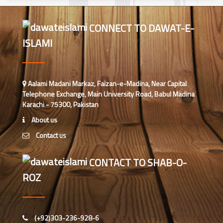
محمد وقاص (مرکزی جامعۃ المدینہ
فیضان مدینہ،کراچی ،پاکستان)
CONNECT TO DAWAT-E-
ISLAMI
محمد سعد عمران (درجہ عالیہ مرکزی
جامعۃ المدینہ فیضانِ مدینہ ،کراچی
،پاکستان)
احمد رضا ہاشمی (درجہ خامسہ مرکزی
Aalami Madani Markaz, Faizan-e-Madina, Near Capital
جامعۃ المدينہ فيضان عثمان غنى،
Telephone Exchange, Main University Road, Babul Madina
کراچی،پاکستان)
Karachi - 75300, Pakistan
ارشد علی عطاری (درجہ خامسہ
About us
مرکزی جامعۃ المدینہ فیضانِ مدینہ،
Contact us
کراچی،پاکستان)
عبدالرؤف (درجہ سابعہ جامعۃ المدینہ
CONTACT TO SHAB-O-
فیضان بغداد ،کراچی،پاکستان)
ROZ
عبد الرسول (درجہ خامسہ مرکزی
جامعۃ المدینہ فیضان مدینہ ،کراچی
،پاکستان)
(+92)303-236-928-6