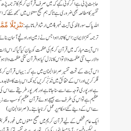
حاجت پڑتی ہے اگر کوئی کہے کہ میں صرف قرآن کریم کا ترجمہ پڑھ کر 
تفسیر کا مطالعہ بھی ضروری ہے تاکہ ہم صحیح معنوں میں سمجھ سکے کہ ا
اللہ پاک سورۃ طٰہ کی آیت نمبر 4 میں ارشاد فرماتا ہے:
تَنْزِیْلًا مّ
ترجمہ کنز الایمان:اس کا اتارا ہوا جس نے زمین اور اونچے آسمان بنائے
اس آیت مبارکہ میں قرآن کریم کی عظمت کو بیان کیا گیا کہ اس ذات ن
والا رب اتنی عظمت والا تو اس کا نازل کیا ہوا قرآن کتنی عظمت والا ہوگ
اس آیت کے تحت تفسیر صراط الجنان میں ہے کہ: یہاں قرآن کری
فکر کریں اور اس کے حقائق میں تَدَبُّر کریں کیونکہ اس بات کا مشاہدہ ہے
ہے اور پوری توجہ سے اسے سنا جاتا ہے اور بھر پور طریقے سے اس کی
عظیم ہے تو اس کی طرف سے بھیجے ہوئے قرآن عظیم کو سب سے زیادہ تو
سے اس کے دئیے گئے احکام پر عمل کرنا چاہئے ۔ (صراط الجنان)
ایک عام شخص کے لیے قرآن کریم میں صحیح معنوں میں غور و فکر ب
ہے لیکن افسوس آج مسلمانوں کی ایک تعداد ہے جو تفسیر تو کیا قر