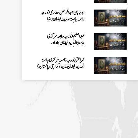
کراچی،پاکستان)
ابو برہان عبدالرحمن عطاری (درجہ
رابعہ جامعۃالمدینہ فیضان رضا
،لاہور،پاکستان)
عبدالمقیم (درجہ سابعہ مرکزی
جامعۃالمدینہ فیضان بغداد،
کراچی،پاکستان)
عمر اختر (درجہ خامسہ مرکزی جامعۃ
المدینہ فیضان مدینہ ،کراچی،پاکستان)
محمد وقاص (مرکزی جامعۃ المدینہ
فیضان مدینہ،کراچی ،پاکستان)
محمد سعد عمران (درجہ عالیہ مرکزی جامعۃ
المدینہ فیضانِ مدینہ ،کراچی ،پاکستان)
احمد رضا ہاشمی (درجہ خامسہ مرکزی
جامعۃ المدينہ فيضان عثمان غنى،