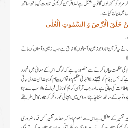
مراد کو سمجھ لوں گا تو یہ مشکل ہے لہذا قرآن کریم کی تلاوت کیساتھ ساتھ
س میں بیان کیا ہے ۔
ِمَّنْ خَلَقَ الْاَرْضَ وَ السَّمٰوٰتِ الْعُلٰى
 ۔
ے یہ قرآن اتارا جو زمین و آسمانوں کا خالق ہے جب زمین و آسمان کو بنانے
ا
م کی عظمت بیان کرنے سے مقصود یہ ہے کہ لوگ اس کے معانی میں غور و
 کہ جس پیغام کو بھیجنے والا انتہائی عظیم ہو تو اس پیغام کو بہت اہمیت دی جاتی
 اطاعت کی جاتی ہے ۔ اور جب قرآن کریم کو نازل فرمانے والا سب سے بڑا
جہ کے ساتھ سننا چاہئے اور اس میں انتہائی غور و فکر کرنا اور کامل طریقے
غیر تفسیر کے مشکل ہے اس سے معلوم ہوا کہ مطالعہ تفسیر کس قدر ضروری
آن کریم کی تلاوت کرنے سے ہی محروم نظر آتی ہے اور جو تلاوت کرتے بھی