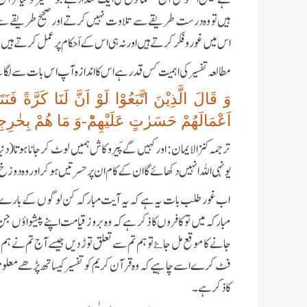
ہیں تو وہ درست طریقے سے تلاوت نہیں کرتے اور صحیح طریقے سے تلاو
اس میں غورو فکر کرتے ہیں اور نہ ہی اس کے اَحکام پر عمل کرتے ہیں 
مطالعہ تفسیر کی اہمیت کس قدر ہے اس کا اندازہ آپ اس بات سے لگایئے کہ اللہ عزوجل 
وَ قَالَ الَّذِیْنَ اتَّبَعُوْا لَوْ اَنَّ لَنَا كَرَّةً فَنَتَب
اَعْمَالَهُمْ حَسَرٰتٍ عَلَیْهِمْؕ-وَ مَا هُمْ بِخٰرِجِ
ترجمہ کنزالایمان: اور کہیں گے پَیرو کاش ہمیں لوٹ کر جانا ہوتا (
یونہی اللہ انہیں دکھائے گا ان کے کام ان پر حسرتیں ہوکر
اور وہ دوزخ 
اب غور طلب بات یہ ہے کہ یہ آیت مبارکہ کن لوگوں کے بارے میں 
مبارکہ میں تو کافروں کا ذکر ہے کہ وہ بروز قیامت اپنے پیشواؤں ج
جانے کا موقع مل جا
تو ہم تم سے تعلق توڑ دیں جیسے آج تم نے ہم 
ۓ
فٹ کرے اسے چاہیے کہ وہ قرآن کریم کو تفسیر کیساتھ پڑھے معلوم ہوگ
کا ذکر ہے ۔