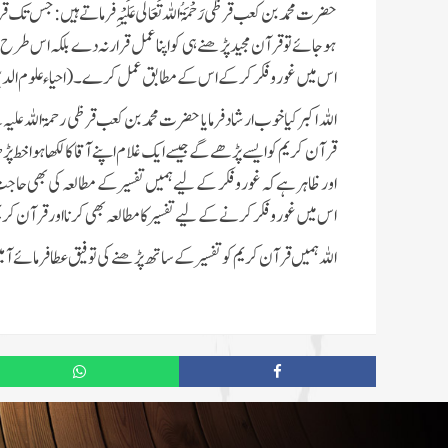
حضرت محمد بن کعب قرظی رَحْمَۃُ اللہ تَعَالٰی عَلَیْہِ فرماتے ہیں : جس تک 
ہو جائے تو قرآن مجید پڑھنے ہی کو اپنا عمل قرار نہ دے بلکہ اس ط
اس میں غور وفکر کر کے اس کے مطابق عمل کرے ۔ (احیاء علوم الدی
اللہ اکبر کیا خوب ارشاد فرمایا حضرت محمد بن کعب قرظی رحمۃ اللہ علیہ
قرآن کریم کو ایسے پڑھے گے جیسے ایک غلام اپنے آقا کا لکھا ہوا خط 
اور ظاہر ہے کہ غور و فکر کے لیے ہمیں تفسیر کے مطالعہ کی بھی حا
اس میں غور و فکر کرنے کے لیے تفسیر کا مطالعہ بھی کرنا اور قرآن ک
اللہ ہمیں قرآن کریم کو تفسیر کے ساتھ پڑھنے کی توفیق عطا فرمائے آم