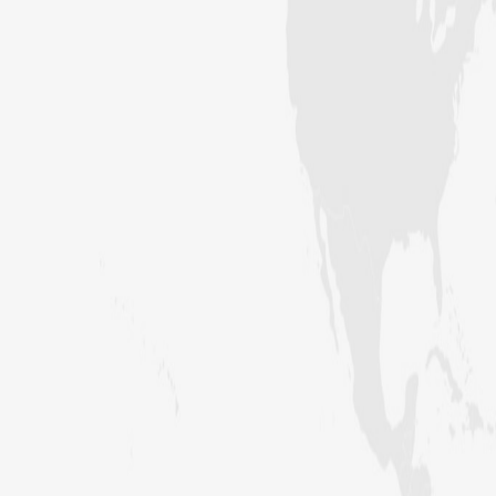
کراچی،پاکستان)
ارشد علی عطاری (درجہ خامسہ مرکزی
جامعۃ المدینہ فیضانِ مدینہ،
کراچی،پاکستان)
عبدالرؤف (درجہ سابعہ جامعۃ المدینہ
فیضان بغداد ،کراچی،پاکستان)
عبد الرسول (درجہ خامسہ مرکزی جامعۃ
المدینہ فیضان مدینہ ،کراچی ،پاکستان)
مدنی رضا(درجہ سادسہ مرکز ی جامعۃ
المدینہ فیضان مدینہ ،کراچی،پاکستان)
حافظ محمد مصطفٰی عطاری (درجہ سادسہ
مرکزی جامعۃالمدينہ فیضان مدینہ،
کراچی،پاکستان)
ابو برہان عبدالرحمن عطاری (درجہ