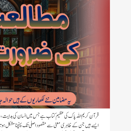
قرآن کریم اللہ پاک کی عظیم کتاب ہے جس میں انسان کی ہدایت ، مع
ایسے ہیں جن کے ظاہری معنی سے مقصود اصلی تک پہنچنا مشکل ہوتا کی