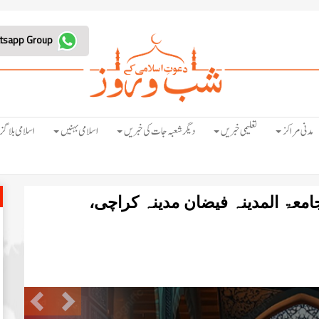
Join Whatsapp Group
مدنی مراکز
تعلیمی خبریں
دیگر شعبہ جات کی خبریں
اسلامی بہنیں
اسلامی بلاگز
ۃ المدینہ فیضان مدینہ کراچی،
Previous
Next