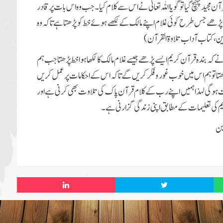
قرآن مجید پہنچ گیا تو گویا اللہ تعالیٰ نے اس سے کلام کیا ۔ جب وہ ا س بات پر قادر
رح پڑھے جس طرح کوئی غلام اپنے مالک کے لکھے ہوئے خط کو پڑھتا ہے تاکہ وہ
ن، کتاب آداب تلاوۃ القرآن)
 نے کہ بندہ قرآن کریم ایسے پڑھے جیسے غلام مالک کا لکھا ہوا خط پڑھتا جب ہم
پڑھتا تو ہم اس میں خوب غور و فکر کریں گے تاکہ اس کے احکامات پر عمل کریں
جت ہوگی لہذا ہمیں اپنے رب کے کلام قرآن پاک کی تلاوت بھی کرنی ہے اور
ریم کی تعلیمات کے مطابق اپنی زندگی گزارنی ہے ۔
ین