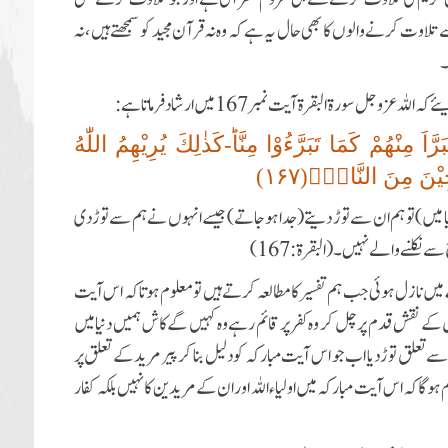
ت کرنے والوں کا بھی حال یہ ہے کہ وہ نہ قرآن مجید کو سمجھتے ہیں ، نہ
۔
سورۃ البقرۃ آیت نمبر 167 میں ارشاد فرماتا ہے :
َرَّاَ مِنْهُمْ كَمَا تَبَرَّءُوْا مِنَّاؕ-كَذٰلِكَ یُرِیْهِمُ اللّٰهُ
یْنَ مِنَ النَّارِ۠(۱۶۷)
دنیا میں) تو ہم ان سے توڑ دیتے(جدا ہو جاتے) جیسے انہوں نے ہم سے توڑدی
سے نکلنے والے نہیں ۔ (البقرۃ:167)
نازل ہوئی جب ہم تفسیر کا مطالعہ کرتے ہیں تو معلوم ہوتا کہ اس آیت
ن کے نقش قدم پر چل کر وہ کفر پر قائم رہے وہ کہیں گے کاش ہمیں دنیا میں
سے تعلق توڑ دیا اب جو اس آیت مبارکہ کو دلیل بنا کر پیر مرید کے تعلق پر
ا کہ اس آیت مبارکہ میں اولیاء اللہ اور ان کے مریدین کا نہیں بلکہ کفار