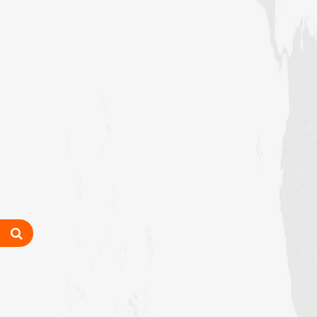
رابعہ جامعۃالمدینہ فیضان رضا
،لاہور،پاکستان)