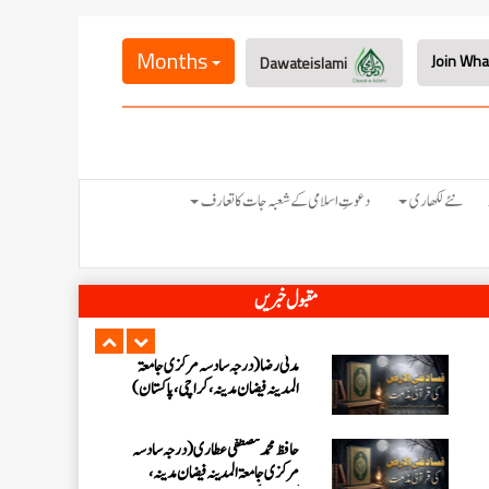
احمد رضا ہاشمی (درجہ خامسہ مرکزی
جامعۃ المدينہ فيضان عثمان غنى،
Months
Dawateislami
کراچی،پاکستان)
ارشد علی عطاری (درجہ خامسہ مرکزی
جامعۃ المدینہ فیضانِ مدینہ،
کراچی،پاکستان)
عبدالرؤف (درجہ سابعہ جامعۃ المدینہ
نئے لکھاری
دعوتِ اسلامی کے شعبہ جات کا تعارف
فیضان بغداد ،کراچی،پاکستان)
عبد الرسول (درجہ خامسہ مرکزی جامعۃ
مقبول خبریں
المدینہ فیضان مدینہ ،کراچی ،پاکستان)
مدنی رضا(درجہ سادسہ مرکز ی جامعۃ
المدینہ فیضان مدینہ ،کراچی،پاکستان)
حافظ محمد مصطفٰی عطاری (درجہ سادسہ
مرکزی جامعۃالمدينہ فیضان مدینہ،