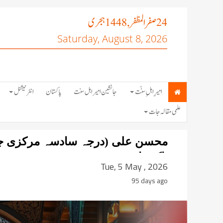
صفر المظفر
ہجری
, 1448
24
Saturday, August 8, 2026
امیرِ اہلِ سنّت
جانشین امیر اہل سنت
پاکستان
انٹرنیشنل
علمی مقالہ جات
محسن علی (درجہ سادسہ مرکزی جامع
پاکستان)
Tue, 5 May , 2026
95 days ago