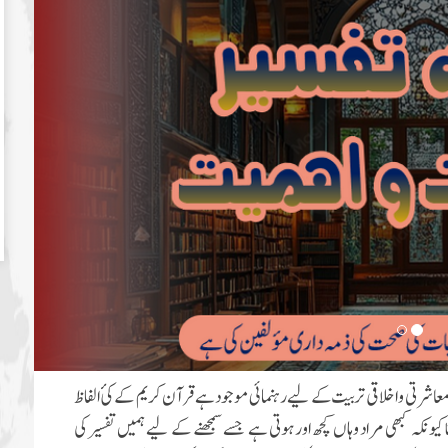
اشرتی و اخلاقی تربیت کے لیے رہنمائی موجود ہے قرآن کریم کے کئ الفاظ
ونکہ کبھی مراد وہاں کچھ اور ہوتی ہے جسے سمجھنے کے لیے ہمیں تفسیر کی