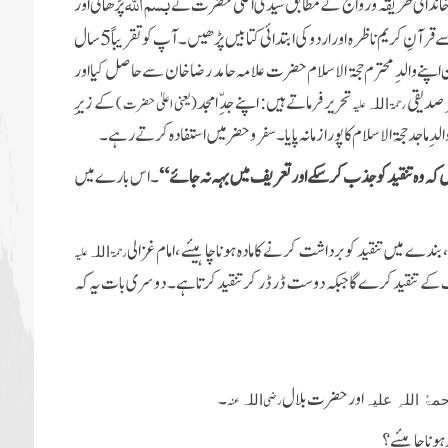
بسم اللہ
پڑھائی اور
 قرآنِ کریم ناظرہ اور اردو کی ابتدائی کتابیں پڑھیں۔آپ کو تقریباً
5 سال
ن
اپنےوالدِ محترم حجۃ الاسلام حضرت علامہ حامد رضا خان سے حاصل کیا اور
تر صدیقی
تحریر فرماتے ہیں: اپنے جدِّ امجد
کے زیرِ
(یعنی اعلیٰ حضرت )
رحمۃ
علیہ
اللہ
ں کہ وہ تنقید کو جذب کر سکے
اور تعریف میں بہہ نہ جائے“
۔ اس بارے میں
 بندے میں تنقید کو برداشت کرنے کا مادہ ہونا چاہیئے ،امام غزالی
رحمۃ
علیہ
اللہ
خوف کے تنقید کرے گا جبکہ دوست ڈر ڈر کر تنقید کرتا ہے۔
دوسری بات یہ کہ
اور حضرت بلال
۔
رضی
عنہ
ۃُ اللہِ علیہ
اللہ
ہونا چاہیئے ؟