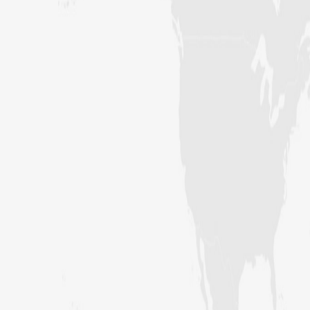
زلزلے کا اصل سبب لوگوں کے گناہ
ہیں، علامہ مولانا الیاس عطار قادری
اس ہفتے کا رسالہ ” اللہ والوں کے 12
واقعات (قسط: 1) “
سید مختار اشرف رضوی صاحب کی اہلیہ
کے انتقال پر امیر اہلسنت کی تعزیت
اس ہفتے کا رسالہ ”اللہ کا خوف“
اس دور میں صالحین کی پہچان کا معیار
اعلیٰ حضر ت امام احمد رضا ہیں، مولانا
الیاس عطار قادری
اس ہفتے کا رسالہ ” زبان کی حفاظت کی