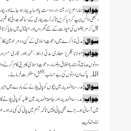
جواب:
ہمارا عزیز، رشتہ دار، دوست یا ہمسایہ
بیمار ہو جائے اور بی
،کبھی واٹس ایپ کر دیا
کریں تاکہ اُسے
بیماری کے ساتھ جدائی کا غم نہ
چل کر مریضوں کی عیادت کے لئے گھروں اور ہسپتال میں جایا کرتا
ت
سوال:
مدنی مذاکرے میں دعوتِ اسلامی کے کن دو
مرحومین کا ذکر
جواب:
مولانا گلریز عطاری مدنی
اور قاری مسرور
(منگلا ،کشمیر)
ماشآء اللہ
دونوں
بااخلاق،مِلنسار، دعوتِ اسلامی کا دِینی کام کرنے
پاک ان
دونوں کی بے حساب بخشش و مغفرت فرمائے۔
اللہ
سوال:
مدرسۃ المدینہ میں بچوں کو پانی پلانے کے بارے میں امیر
جواب:
مدرسۃ المدینہ اور
جامعۃ المدینہ میں طلبہ کوپانی پلانے 
میں آسانی ہو۔بڑے بھی پانی پئیں تاکہ جسم میں پانی کی کمی نہ ہو۔
عب
اللہ الکریم