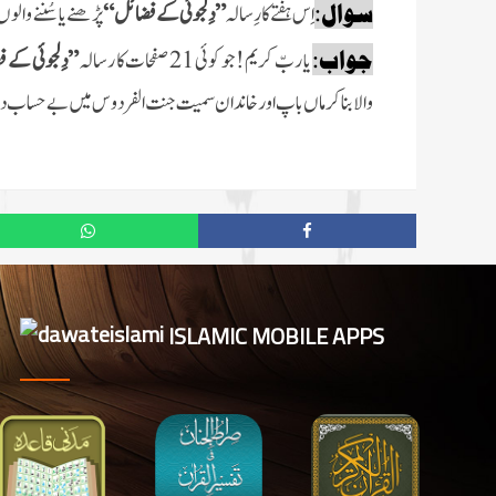
سوال:
اِس ہفتے کارِسالہ
” دِلجوئی کے فضائل “
پڑھنے یا سُننے والوں
جواب:
یا ربّ کریم! جو کوئی 21 صفحات کا رسالہ
” دِلجوئی کے 
والابنا کر ماں باپ اور خاندان سمیت جنت الفردوس میں بے حساب د
ISLAMIC MOBILE APPS