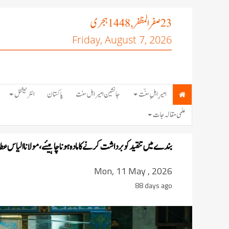
صفر المظفر
ہجری
, 1448
23
Friday, August 7, 2026
امیرِ اہلِ سنّت
جانشین امیر اہل سنت
پاکستان
انٹرنیشنل
علمی مقالہ جات
بندے میں تنقید کو برداشت کرنے کا مادہ ہونا چاہیئے، مولانا الیاس ع
Mon, 11 May , 2026
88 days ago