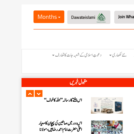
اس ہفتے کا رسالہ ” فیضان مفتی اعظم ہند
“
Months
Dawateislami
زلزلے کا اصل سبب لوگوں کے گناہ
ہیں، علامہ مولانا الیاس عطار قادری
اس ہفتے کا رسالہ ” اللہ والوں کے 12
نئے لکھاری
دعوتِ اسلامی کے شعبہ جات کا تعارف
واقعات (قسط: 1) “
سید مختار اشرف رضوی صاحب کی اہلیہ
مقبول خبریں
کے انتقال پر امیر اہلسنت کی تعزیت
اس ہفتے کا رسالہ ”اللہ کا خوف“
اس دور میں صالحین کی پہچان کا معیار
اعلیٰ حضر ت امام احمد رضا ہیں، مولانا