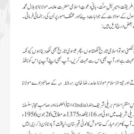
قت، امیرِ اَہلِ سنّت، بانیِ دعوتِ اسلامی حضرت علّامہ مولانا ابوبلال محمد
ول کے سوالات کے جوابات دیئے اور مختلف امور پر اُن کی رہنمائی فرمائی۔
 بعض درج ذیل ہیں :
ھنی ہو تو اسلامی تاریخ
لکھتا ہوں
،پھر عیسوی تاریخ بھی
لکھ دیتا ہوں کیونکہ
محبت ہے اور آپ بھی اس سے محبت کریں ، آپ بھی
اپنے آپ پر اس کو نافذ
اور حجۃ الاسلام مولانا حامدرضا خان
کے صاحبزادے مولانا
رحمۃ
علیہ
اللہ
سِ منظرِ اسلام بریلی شریف ہند
، استاذُالعلماء اورصاحبِ مجازِ سلسلۂ
)
India
(
1334ھ مطابق 1916ء کو بریلی شریف میں ہوئی اور 16ذیقعدہ 1375ھ مطابق 26 جون 1956ء
۔ آپ کامزار مبارک خاموش کالونی
قبرستان، لیاقت آباد ٹاؤن
میں
( کراچی)