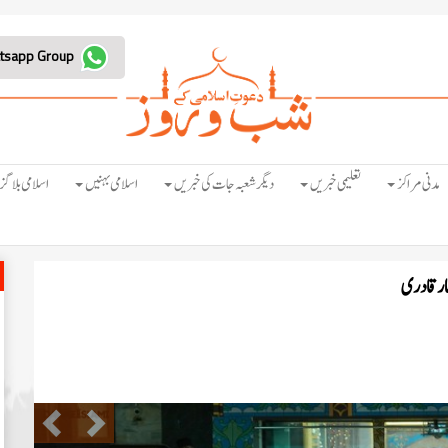
Join Whatsapp Group
مدنی مراکز
تعلیمی خبریں
دیگر شعبہ جات کی خبریں
اسلامی بہنیں
اسلامی بلاگز
طار قادری
Previous
Next