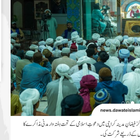
14ھ کی شب عالمی مدنی مرکز فیضانِ مدینہ کراچی میں دعوتِ اسلامی کے تحت ہفتہ وار مدنی مذاکرے کا
 چینل کے ذریعے شرکت کی۔