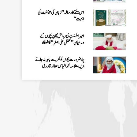
الیاس عطار قادری
اس ہفتے کا رسالہ ” زبان کی حفاظت کی
اہمیت“
امیر اہلسنت کی رہائش گاہ پر بچوں کے
درمیان” محفل علی اصغر “کا انعقاد
بِلا ضرورت بچوں کو گھر سے باہر نہ جانے
دیں، علامہ محمد الیاس عطار قادری
اس ہفتے کا رسالہ ”احیاء العلوم سے 38
مدنی پھول (قسط:01)“
حکمتِ عملی کے ساتھ نیکی کی دعوت دینی
چاہئے، مولانا محمد الیاس عطار قادری
اس ہفتے کا رسالہ ” فیضان مفتی اعظم ہند
“