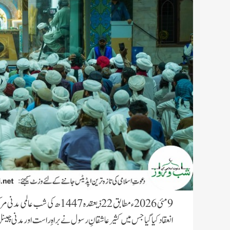
9 مئی 2026ء مطابق 22 ذیعقدہ 47
انعقاد کیا گیا جس میں کثیر عاشقانِ رسول نے براہِ راست اور مدنی