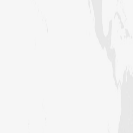
اہمیت“