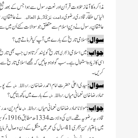
مذاکرہ کا آغاز تلاوت قرآن اور نعتِ رسول سے ہوا جس کے بعد شیخِ طری
الیاس عطّاؔر قادری رضوی
نے عاشقانِ رس
دامت بَرَکَاتُہمُ العالیہ
عاشقانِ رسول نے دینِ اسلام سے متعلق
جو
سوالات کئے اُن میں سے
سوال:
اسلامی تاریخ کے بارے میں آپ کیا فرماتے ہیں
؟
جواب:
میں اسلامی
تاریخ کو
پسند کرتا ہوں
جب بھی تاریخ لک
(ہجری)
اسی کا زیادہ استعمال ہے۔ سب گواہ ہو جائیں کہ مجھے اسلامی تاریخ سے
کریں ۔
سوال:
سیدی اعلیٰ حضرت امام احمدرضاخان
کے پوتے 
رحمۃ
علیہ
اللہ
حمادرضا خان نعمانی
میاں
کے بارے
میں
کچھ بتائیں؟
رحمۃ
علیہ
اللہ
جواب:
مولانا حمادرضا خان نعمانی میاں
عالمِ دین، مدر
رحمۃ
علیہ
اللہ
قادریہ رضویہ تھے۔ ان کی ولادت
میں باعتبارِ
سنِ ہجری 41 سال کی عمر میں منگل کے دن
وصال فرمایا