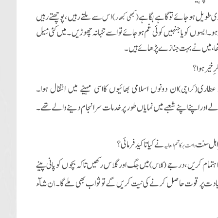
ماری طویل ہو جائے تو گاہے بگاہے
اس سے ملتے رہیں ،پوچھتے رہیں
(کبھی کبھار)
 ہو۔
ایسوں کو یا جنہیں کوئی غم ہو
جائے
تو اسے تنہا نہ چھوڑیں
۔ میں کئی مِیل
ھا ،میں نے بہت جنازے پڑھائے ہیں ۔
ِ خیر ہوا؟
 عطاری
ان دونوں اسلامی بھائیوں
کااسی مہینے
میں انتقال
ہوا۔
(کراچی)
 والے اور اپنے اپنے شعبے میں نمایاں طور پر خدمات سرانجام دینے والے تھے ۔
 اہل سنت
نے کیا تاکید
فرمائی؟
دامت برکاتہم العالیہ
کااہتمام کریں ،درجے
میں جگ اور گلاس رکھیں تاکہ بچوں کو پانی پینے
(کلاس )
ان
شآء
ادت پر قوت حاصل کرنے کی نیت کریں گے تو ثواب بھی ملے گا۔