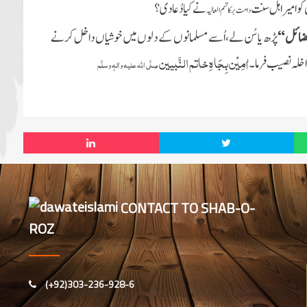
 کو امیر اہل سنت
نے کیا دُعا دی ؟
دامت برکاتہم العالیہ
فضائل “
پڑھ یا سُن لے،اُسے مسلمانوں کے دلوں میں خوشیاں داخل کرنے
اٰمِیْن بِجَاہِ
خاتم النَّبیین
اخلہ نصیب فرما۔
صلَّی اللہ علیہ واٰلہٖ وسلَّم
CONTACT TO SHAB-O-
ROZ
(+92)303-236-928-6