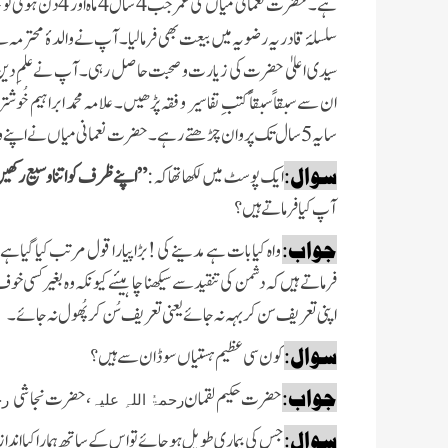
ہے۔ حضرت نعمانی میاں
کی عمر جب 4 سال 4 ماہ اور 4 دن ہوئی تو خاندانی طریقہ و رواج کے مطابق سیدی اعلیٰ حضرت نے
سلسلۂ قادریہ رضویہ میں بیعت بھی فرما لیا۔ آپ نے والدۂ محترمہ سے
سیدی اعلیٰ حضرت کی زیارت و صحبت حاصل رہی۔ آپ نے علمِ دی
ان سے سبقاً
سبقاً
کتبِ تفاسیر و فقہ پڑھیں۔ علامہ محمد ابراہیم خُوش
سایہ 5 سال تک پروان چڑھتے رہے۔ حضرت نعمانی میاں نے اپنے والدِ ماجد حجۃ الاسلام کا پورا زمانہ پایا۔ سفر و حضر میں استفادہ کرتے ر ہے۔
سوال:
ایک پوسٹ میں لکھا تھا کہ:
” اپنے ظرف کو اتنا وسیع رکھی
آپ
کیا فرماتے ہیں ؟
جواب:
واہ کیا بات ہے مدینے کی !بڑا پیارا قول مرتب کیا گیا ہے،
فرماتے ہیں کہ دشمن کی تنقید سے سیکھنا چاہیئے کیونکہ وہ بغیر کسی 
اپنی تعریف سن کر بہہ نہ جائے یعنی تعریف سُن کر پُھول نہ جائے ۔
سوال:
کون سی عظیم ہستیاں
سوڈان سے ہیں؟
جواب:
حضرت حکیم لقمان
،حضرت نجاشی
رحمۃُ اللہِ علیہ
رحم
سوال:
جس کی بیماری طویل ہو
جائے تو اس کے ساتھ ہمارا کیا انداز