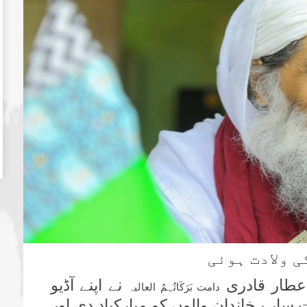
 ولادت ہوئی
عطار قادری
نے اپنے آڈیو
دامت بَرَکَاتُہمُ العالیہ
ارے خاندان والوں کو مبارکباد دی اور