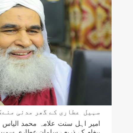
سہیل عطاری کے گھر مدنی منےکی
امیر اہل سنت علامہ محمد الیاس 
پیغام کے ذریعے سلمان عطاری سمیت س