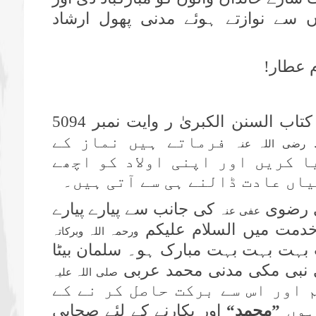
ں سے نوازتے ہوئے مدنی پھول ارشاد
م عطار!
کی کتاب السنن الکبریٰ ر وایت نمبر 5094
د
فرماتے ہیں نماز کے
رضی اللہ عنہ
 کریں اور اپنی اولاد کو اچھے
اں عادت ڈالنے ہی سے آتی ہیں۔
ی رضوی
کی جانب سے پیارے پیارے
عفی عنہ
دمت میں السلام علیکم
ورحمہ اللہ وبرکاتہ
ت بہت بہت بہت مبارک ہو۔ سلمان بیٹا
ری نبی مکی مدنی محمد عربی
صلی اللہ علیہ
 اور اس سے برکت حاصل کر نے کے
ہوں
”محمد“
اور پکارنے کے لئے صحابی