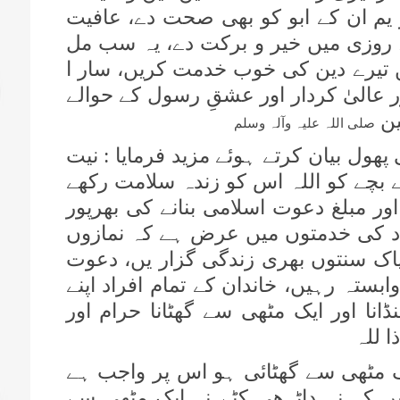
ر یم ان کے ابو کو بھی صحت دے، عافیت
 روزی میں خیر و برکت دے، یہ سب مل
 تیرے دین کی خوب خدمت کریں، سار ا
ر عالیٰ کردار اور عشقِ رسول کے حوالے
ین
صلی اللہ علیہ وآلہ وسلم
پھول بیان کرتے ہوئے مزید فرمایا : نیت
سے بچے کو اللہ اس کو زندہ سلامت رکھے
ور مبلغ دعوت اسلامی بنانے کی بھرپور
د کی خدمتوں میں عرض ہے کہ نمازوں
پاک سنتوں بھری زندگی گزار یں، دعوت
ستہ رہیں، خاندان کے تمام افراد اپنے
نا اور ایک مٹھی سے گھٹانا حرام اور
ا للہ
ک مٹھی سے گھٹائی ہو اس پر واجب ہے
یں کہ نہ داڑ ھی کٹے نہ ایک مٹھی سے