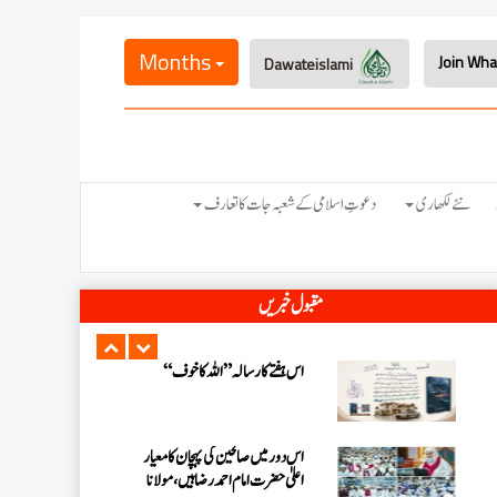
اس ہفتے کا رسالہ ” اللہ والوں کے 12
واقعات (قسط: 1) “
Months
Dawateislami
سید مختار اشرف رضوی صاحب کی اہلیہ
کے انتقال پر امیر اہلسنت کی تعزیت
اس ہفتے کا رسالہ ”اللہ کا خوف“
نئے لکھاری
دعوتِ اسلامی کے شعبہ جات کا تعارف
اس دور میں صالحین کی پہچان کا معیار
مقبول خبریں
اعلیٰ حضر ت امام احمد رضا ہیں، مولانا
الیاس عطار قادری
اس ہفتے کا رسالہ ” زبان کی حفاظت کی
اہمیت“
امیر اہلسنت کی رہائش گاہ پر بچوں کے
درمیان” محفل علی اصغر “کا انعقاد