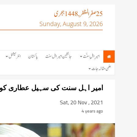
صفر المظفر
ہجری
, 1448
25
Sunday, August 9, 2026
امیرِ اہلِ سنّت
جانشین امیر اہل سنت
پاکستان
انٹرنیشنل
علمی مقالہ جات
امیر اہل سنت کی سہیل عطاری کو بی
Sat, 20 Nov , 2021
4 years ago