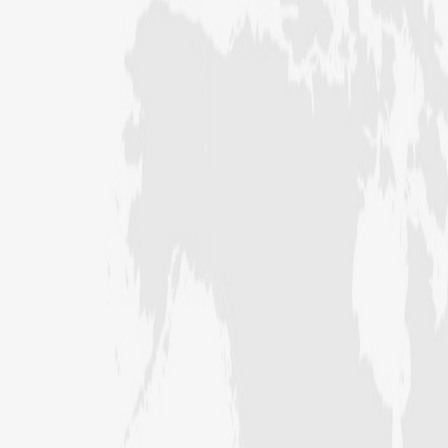
سید مختار اشرف رضوی صاحب کی اہلیہ
کے انتقال پر امیر اہلسنت کی تعزیت
اس ہفتے کا رسالہ ”اللہ کا خوف“
اس دور میں صالحین کی پہچان کا معیار
اعلیٰ حضر ت امام احمد رضا ہیں، مولانا
الیاس عطار قادری
اس ہفتے کا رسالہ ” زبان کی حفاظت کی
اہمیت“