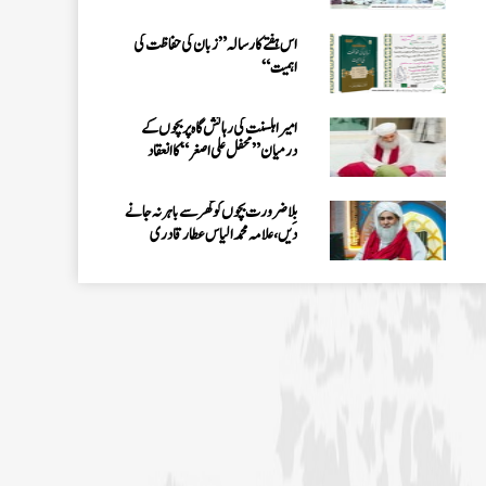
بِلا ضرورت بچوں کو گھر سے باہر نہ جانے
دیں، علامہ محمد الیاس عطار قادری
اس ہفتے کا رسالہ ”احیاء العلوم سے 38
مدنی پھول (قسط:01)“
حکمتِ عملی کے ساتھ نیکی کی دعوت دینی
چاہئے، مولانا محمد الیاس عطار قادری
اس ہفتے کا رسالہ ” فیضان مفتی اعظم ہند
“
زلزلے کا اصل سبب لوگوں کے گناہ
ہیں، علامہ مولانا الیاس عطار قادری
اس ہفتے کا رسالہ ” اللہ والوں کے 12
واقعات (قسط: 1) “