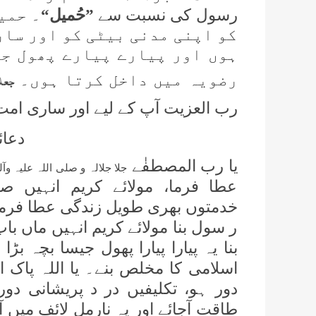
رسول کی نسبت سے
”حُمیل“
۔ حمی
کو اپنی مدنی بیٹی کو اور سا
ہوں اور پیارے پیارے پھول جی
جعلہ
رضویہ میں داخل کرتا ہوں۔
رب العزیت آپ کے لیے اور ساری امت ک
دعائ
یا رب المصطفٰے
جلا جلالہ و صلی اللہ علیہ وآ
عطا فرما، مولائے کریم انہیں ص
خدمتوں بھری طویل زندگی عطا فرما۔ 
ر سول بنا مولائے کریم انہیں ماں ب
بنا یہ پیارا پیارا پھول جیسا بچہ بڑ
اسلامی کا مخلص بنے۔ یا اللہ پاک 
دور ہو، تکلیفیں در د پریشانی د
طاقت آجائے اور یہ نارمل لائف میں آ