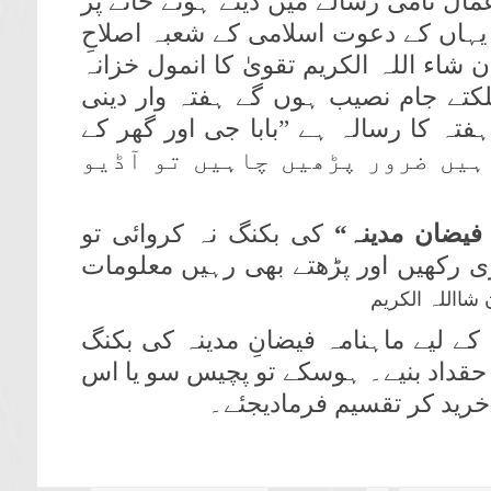
مال نامی رسالے میں دیئے ہوئے خانے پُر
ے یہاں کے دعوت اسلامی کے شعبہ اصلاحِ
 شاء اللہ الکریم تقویٰ کا انمول خزانہ
لکتے جام نصیب ہوں گے ہفتہ وار دینی
فتہ کا رسالہ ہے ”بابا جی اور گھر کے
کے صرف 17 صفحات ہیں ضرور پڑھیں چاہیں تو آڈیو
 فیضان مدینہ“
کی بکنگ نہ کروائی تو
ی رکھیں اور پڑھتے بھی رہیں معلومات
ن شااللہ الکریم
 کے لیے ماہنامہ فیضانِ مدینہ کی بکنگ
کا حقداد بنیے۔ ہوسکے تو پچیس سو یا اس
 خرید کر تقسیم فرمادیجئے۔