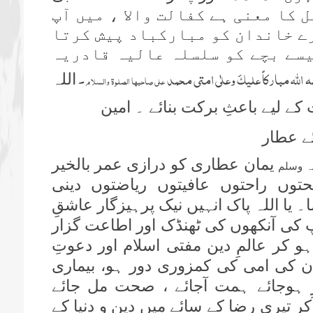
ل کا معنی ہے کفالت والا ، میں آپ
رے خاندان کو مبارکباد پیش کرتا
سے بچے کو سلسلہ عالیہ قادریہ
 اللہ مبارکاً علیکَ وعلٰی امتی محمد
۔
علی صاحبہا الصلوة والسلام
اللہ
ے لیے باعثِ برکت بنائے ۔ امین
ے عطار
یمان عطاری کو درازی عمر بالخیر
لہ وسلم
حتوں راحتوں عافیتوں ریاضتوں دینی
یا اللہ پاک انہیں نیک پرہیزگار عاشقِ
اپ کی آنکھوں کی ٹھنڈک اور اطاعت گزار
ا ہو کر عالمِ دین مفتی اسلام اور دعوتِ
ان کی امی کی کمزوری دور ہو، بیماری
ور ہوجائے ہمت آجائے ، صحت مل جائے
کر تیری رضا کے سائے میں دین و دنیا کے