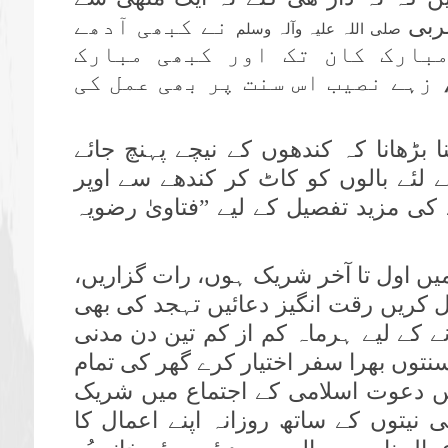
عربی
نے کبھی آدھے
صلی اللہ علیہ وآلہ وسلم
بارک کان تک اور کبھی مبارک
 زہے نصیب اس سنت پر بھی عمل کی
ا بڑھانا کہ کندھوں کے نیچے پہنچ جائے
لئے بالوں کو کاٹ کر کندھے سے اوپر
 کی مزید تفصیل کے لیے ”فتاویٰ رضویہ
یں اول تا آخر شریک ہوں، رات گزاریں،
کریں رقت انگیز دعائیں تہجد کی بھی
ے کے لیے ہرماہ کم از کم تین دن مدنی
توں بھرا سفر اختیار کرے گھر کی تمام
یں دعوت اسلامی کے اجتماع میں شریک
 نیتوں کے ساتھ روزانہ اپنے اعمال کا