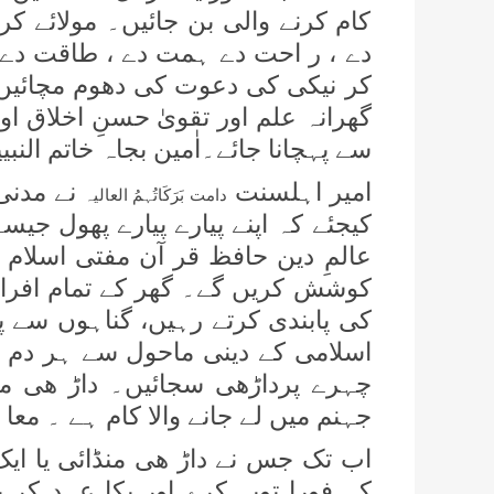
کام کرنے والی بن جائیں۔ مولائے ک
دے ، ر احت دے ہمت دے ، طاقت دے
کر نیکی کی دعوت کی دھوم مچائیں
گھرانہ علم اور تقویٰ حسنِ اخلاق او
سے پہچانا جائے۔اٰمین بجاہ خاتم النبی
امیر اہلسنت
نے مدنی 
دامت بَرَکَاتُہمُ العالیہ
کیجئے کہ اپنے پیارے پیارے پھول جی
عالمِ دین حافظ قر آن مفتی اسلام ا
کوشش کریں گے۔ گھر کے تمام افرا
کی پابندی کرتے رہیں، گناہوں سے 
اسلامی کے دینی ماحول سے ہر دم واب
چہرے پرداڑھی سجائیں۔ داڑ ھی منڈا
جہنم میں لے جانے والا کام ہے ۔ معا ذ
اب تک جس نے داڑ ھی منڈائی یا ای
کہ فورا توبہ کرے اور پکا عہد کر 