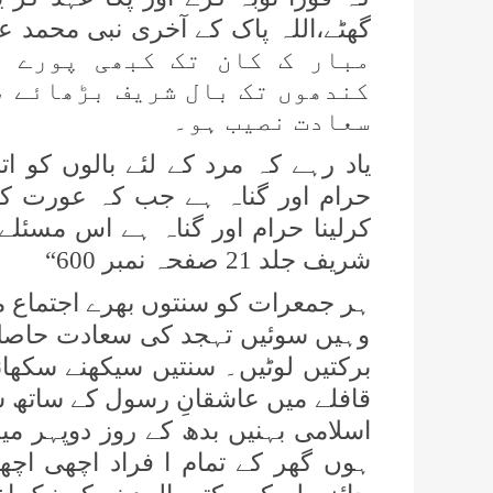
گھٹے،اللہ پاک کے آخری نبی محمد 
مبار ک کان تک کبھی پورے م
کندھوں تک بال شریف بڑھائے ،
سعادت نصیب ہو۔
یاد رہے کہ مرد کے لئے بالوں کو اتن
حرام اور گناہ ہے جب کہ عورت کے 
کرلینا حرام اور گناہ ہے اس مسئلے
شریف جلد 21 صفحہ نمبر 600“
ہر جمعرات کو سنتوں بھرے اجتماع م
وہیں سوئیں تہجد کی سعادت حاصل 
برکتیں لوٹیں۔ سنتیں سیکھنے سکھان
قافلے میں عاشقانِ رسول کے ساتھ سن
اسلامی بہنیں بدھ کے روز دوپہر م
ہوں گھر کے تمام ا فراد اچھی اچھی