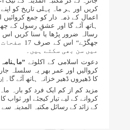
جائزہ لے کر مکتبہ المدینہ کے نیک اع
کریں اور ہر ماہ پہلی تاریخ کو اپن
اعمال کے ذمہ دار کو جمع کروائیں ان
ہاتھ آئے گا اور عشقِ رسول کے چھ
رسالہ ضرور پڑھا یا سنا کریں اس ہ
جھگڑے“ اس 
میں سن بھی سکتے ہیں۔
دعوت اسلامی کے اکلوتے
”ماہنامہ
کروالیں اور عمر بھر یہ سلسلہ جار
کا ڈھیروں ڈھیر خزانہ ہاتھ آئے گا۔
اِ
مزید کم از کم ایک فرد کو بارہ ماہ
کروانے کے لیے تیار کیجئے اور ثواب 
کے زائد کے رسائل مکتبہ المدینہ سے