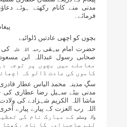
مدنی منے کانام رکھتے ہوئے دعاؤ
فرمائے۔
پیغا
بچوں کو اچھی عادتیں ڈلوائیے
حضرت امام بیہقی
رحمہ اللہ علیہ
صحابی رسول عبداللہ ابن مسعو
معاملے میں بچوں پر توجہ دیا
کاموں کی عادت ڈالو کہ اچھائی
سگِ مدینہ محمد الیاس عطار قادر
مدنی بیٹے سہیل رضا عطاری کی خ
ماشا اللہ الکریم شہزادے کی ولاد
اللہ رب العزت کے پیارے پیارے آخ
کے مبارک نام کی تعظیم
وآلہ وسلم
لئے صاحبزادہ کا نام رکھتا 