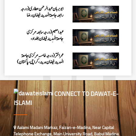
ابو برہان عبدالرحمن عطاری (درجہ
رابعہ جامعۃالمدینہ فیضان رضا
،لاہور،پاکستان)
عبدالمقیم (درجہ سابعہ مرکزی
جامعۃالمدینہ فیضان بغداد،
کراچی،پاکستان)
عمر اختر (درجہ خامسہ مرکزی جامعۃ
المدینہ فیضان مدینہ ،کراچی،پاکستان)
محمد وقاص (مرکزی جامعۃ المدینہ
فیضان مدینہ،کراچی ،پاکستان)
CONNECT TO DAWAT-E-
ISLAMI
محمد سعد عمران (درجہ عالیہ مرکزی
جامعۃ المدینہ فیضانِ مدینہ ،کراچی
،پاکستان)
احمد رضا ہاشمی (درجہ خامسہ مرکزی
Aalami Madani Markaz, Faizan-e-Madina, Near Capital
جامعۃ المدينہ فيضان عثمان غنى،
Telephone Exchange, Main University Road, Babul Madina