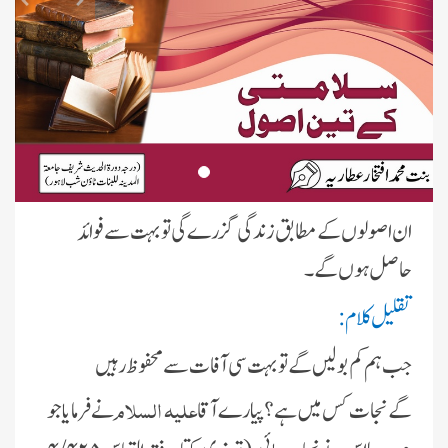
ان اصولوں کے مطابق زندگى گزرے گى تو بہت سے فوائد
حاصل ہوں گے۔
تقلىل کلام
:
جب ہم کم بولىں گے تو بہت سى آفات سے محفوظ رہىں
علیہ السلام
گےنجات کس مىں ہے؟ پىارے آقا
نے فرماىا جو