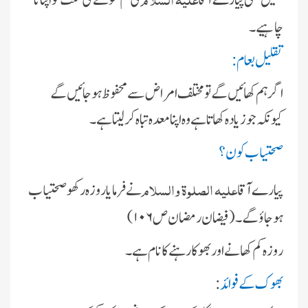
چاہىے۔
تقلىل طعام
:
اگر ہم کھائىں گے تو مختلف امراض سے محفوظ ہوجائىں گے
کىونکہ جو زىادہ کھاتا ہے وہ اپنا معدہ تباہ کرلىتا ہے۔
صحتىاب کون ؟
علیہ الصلوة والسلام
پىارے آقا
نے فرماىا روزہ رکھو صحتىاب
ہوجاؤ گے۔(فىضان رمضان ص ۱۰۶)
روزہ کم کھانے اور بھوکا رہنے کا نام ہے۔
بھوک کے فوائد
: