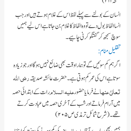
صفحہ ۲۱۱)
انسان کے بولنے سے پہلے لفظ اس کے غلام ہوتے ہىں اور جب
انسا الفاظ بول دے تو وہ الفاظ کا غلام بن جاتا ہے اس لىے ہمىں
سوچ سمجھ کر گفتگو کرنى چاہىے۔
تقلىل منام
:
اگر ہم کم سوئىں گے تو ہمارا وقت بھى ضائع نہیں ہوگا اور جو زىادہ
رضى اللہ
سوتا ہے اس کى عمر کم ہوتى ہے۔ حضرت عائشہ صدىقہ
تعالىٰ عنہا
علیہ السلام
نے فرماىا حضور
رات کے ابتدائى حصہ
مىں آرام فرماتے اور شب کے آخرى حصہ مىں عبادت کرتے
تھے۔(شرح شمائل ترمذى ص۲۰۵)
علیہ السلام
ہمىں بھى پىارے آقا
کى کم سونے کى سنت کو اپنانا