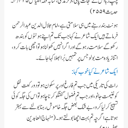
چپ رہا اس نے نجات پائى، (ترمذى ، کتابہ فقہ القىاس ۴/۴۲۵۔
حدىث ۲۵۵۹)
ہونٹ بند رہنے مىں ہى سلامتى ہے، امام جلال الدىن عبدالرحمن
فرماتے ہىں اىک شاعر نے کہا جب تک تم اپنے ہونٹوں کو بند ھ
رکھو گے سلامت رہو گے اور اگر انہىں کھولنا ہو تو اچھى بات کرو،
اتنا زىادہ مت بولو جس پر تمہىں بُرا بھلا کہا جائے۔
اىک شاعر نے کىا خوب کہا :
رات کى تارىکى مىں جب تم فارغ اور پرسکون ہو تو دو رکعت نفل
کو غنىمت جانو، اور جب تم فضول گفتگو کرنا چاہو تو اس کى جگہ کوئى
تسبىح کرلىا کرو، بے شک بعض جگہ خاموش رہنا بولنے سے بہتر
ہوتا ہے اگرچہ تم بہت اچھا بولتے ہو۔(منہاج العابدىن