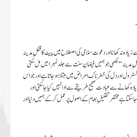
ىادہ نہ کھانا اور دعوت سلامى کى اصطلاح مىں پىٹ کا قفلِ مدىنہ
کہتے ہىں، امىر اہلسنت نے اس موضوع پر کتاب ’’ پىٹ کا قفلِ مدىنہ‘‘ لکھی جو ہمىں فىضانِ سنت سے جلد نمبر۱ مىں مل سکتی
 کولسٹرول اور دل کى خطرناک امراض مىں مبتلا ہوجاتا ہے اور جو اس
دہ کھانے سے عبادت صحىح طرىقے سے ادا نہىں کىاجاسکتى اور
جا سکتا ہے مختصر تقلیل ِطعام کے اصول پر عمل کرکے ہمیں دنىا اور