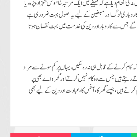
 مدنى انعام دىا ہے کہ مہىنے مىں اىک مرتبہ خاموش شہزادہ پڑھ ىا
، کاروبارى لوگ اور مبلغىن کے لىے ىہ اصول بہت ضرورى ہے
ہوں گے جس سے کاروبار اور دىن کى خدمت مىں بہت نقصان ہوتا
ں کہ کام کرنے کے قابل ہى نہ رہ سکىں ، ىہاں پر کم سونے سے مراد
رہتے ہىں جس سے وہ کام نہىں کرتے اور گھر والے بھى پر
ے ہىں ، جىسے گھر کا، آفس کا، عبادت اور دىن کے لىے بھى