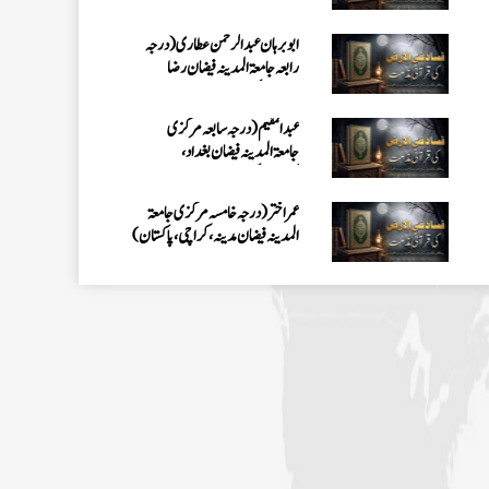
کراچی،پاکستان)
ابو برہان عبدالرحمن عطاری (درجہ
رابعہ جامعۃالمدینہ فیضان رضا
،لاہور،پاکستان)
عبدالمقیم (درجہ سابعہ مرکزی
جامعۃالمدینہ فیضان بغداد،
کراچی،پاکستان)
عمر اختر (درجہ خامسہ مرکزی جامعۃ
المدینہ فیضان مدینہ ،کراچی،پاکستان)
محمد وقاص (مرکزی جامعۃ المدینہ
فیضان مدینہ،کراچی ،پاکستان)
محمد سعد عمران (درجہ عالیہ مرکزی جامعۃ
المدینہ فیضانِ مدینہ ،کراچی ،پاکستان)
احمد رضا ہاشمی (درجہ خامسہ مرکزی
جامعۃ المدينہ فيضان عثمان غنى،