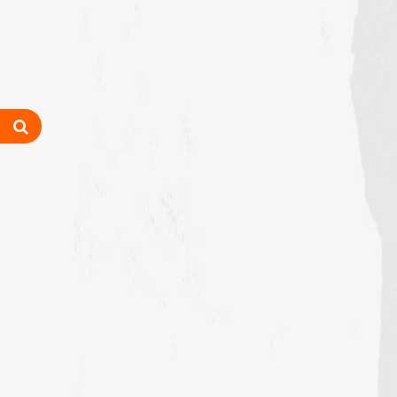
رابعہ جامعۃالمدینہ فیضان رضا
،لاہور،پاکستان)