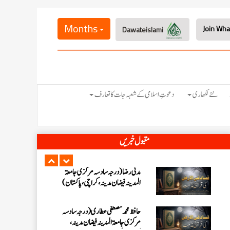
احمد رضا ہاشمی (درجہ خامسہ مرکزی
جامعۃ المدينہ فيضان عثمان غنى،
Months
Dawateislami
کراچی،پاکستان)
ارشد علی عطاری (درجہ خامسہ مرکزی
جامعۃ المدینہ فیضانِ مدینہ،
کراچی،پاکستان)
عبدالرؤف (درجہ سابعہ جامعۃ المدینہ
نئے لکھاری
دعوتِ اسلامی کے شعبہ جات کا تعارف
فیضان بغداد ،کراچی،پاکستان)
عبد الرسول (درجہ خامسہ مرکزی جامعۃ
مقبول خبریں
المدینہ فیضان مدینہ ،کراچی ،پاکستان)
مدنی رضا(درجہ سادسہ مرکز ی جامعۃ
المدینہ فیضان مدینہ ،کراچی،پاکستان)
حافظ محمد مصطفٰی عطاری (درجہ سادسہ
مرکزی جامعۃالمدينہ فیضان مدینہ،