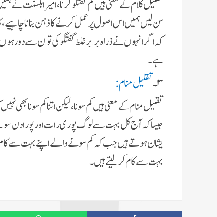
تقلىل کلام کے معنى ہىں کم گفتگو کرنا، امىر اہلسنت نے ہمىں
سن لىں ہمىں اس اصول پر عمل کرنے کا ذہن بنانا چاہیے 
کہ اگر انہوں نے ذراہ برابر غلط گفتگو کى تو ان سے دور 
ہے۔
۳۔
تقلىل منام:
تقلىل منام کے معنى ہىں کم سونا، لىکن اتنا کم سونا بھى نہى
جىسا کہ آج کل بہت سے لوگ پورى رات اور پورا دن سوتے 
ىشان ہوتے ہىں جب کہ کم سونے والے اپنے بہت سے کام کرت
بہت سے کام کرلىتے ہىں۔