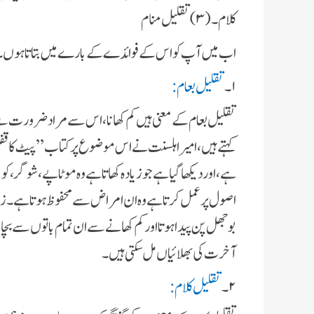
کلام۔(۳) تقلىل منام
اب مىں آپ کو اس کے فوائدے کے بارے مىں بتاتا ہوں۔
۱۔
تقلىل طعام:
تقلىل طعام کے معنى ہىں کم کھانا ،اس سے مراد ضرورت سے ز
ہے، اور دىکھا گىا ہے جو زىادہ کھاتا ہے وہ موٹاپے ، شوگر ،
اصول پر عمل کرتا ہے وہ ان امراض سے محفوظ ہوتا ہے۔ زىا
بوجھل پن پىدا ہوتا اور کم کھانے سے ان تمام باتوں سے بچا 
آخرت کى بھلائىاں مل سکتى ہىں۔
۲۔
تقلىل کلام: