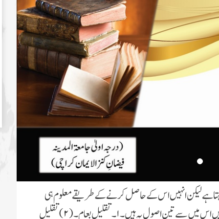
چاہتا ہے لىکن انہىں اس کے حاصل کرنے کے طرىقے معلوم ہى
نہىں ہوتے ، سلامتى حاصل کرنے کے بہت سے طرىقے ہىں اس مىں سے تىن اصول ىہ ہىں۔ ۱۔ تقلىل طعام۔ (۲) تقلىل