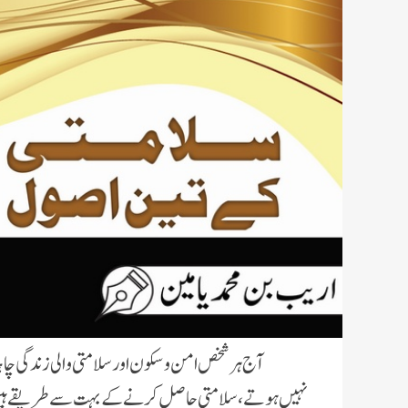
آج ہر شخص امن و سکون اور سلامتى والى زندگى 