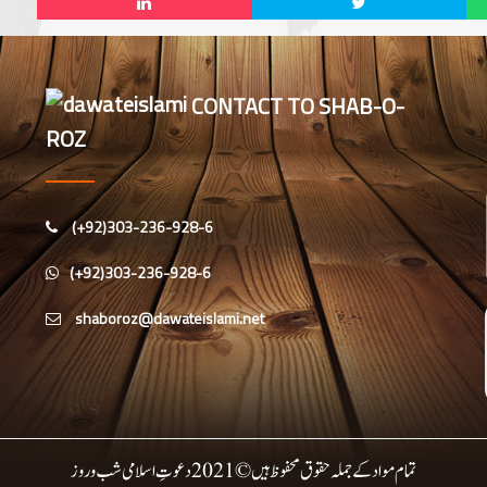
CONTACT TO SHAB-O-
ROZ
(+92)303-236-928-6
(+92)303-236-928-6
تمام مواد کے جملہ حقوق محفوظ ہیں © 2021 دعوتِ اسلامی شب وروز