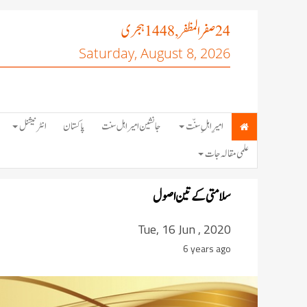
صفر المظفر
ہجری
, 1448
24
Saturday, August 8, 2026
امیرِ اہلِ سنّت
جانشین امیر اہل سنت
پاکستان
انٹرنیشنل
علمی مقالہ جات
سلامتى کے تىن اصول
Tue, 16 Jun , 2020
6 years ago