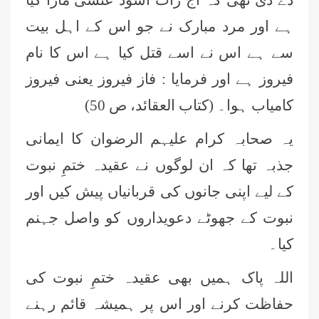
ہے اور مرد مبارک نے جو اس کے اہل بیت
عمر اختر (درجہ خامسہ مرکزی جامعۃ
المدینہ فیضان مدینہ ،کراچی،پاکستان)
سے ہے اس نے اسے قتل کیا ہے اس کا نام
فیروز ہے اور فرمایا : فاز فیروز یعنی فیروز
محمد وقاص (مرکزی جامعۃ المدینہ
کامیاب ہوا۔ (کتاب العقائد، ص 50)
فیضان مدینہ،کراچی ،پاکستان)
یہ صحابہ کرام علیہم الرضوان کا ایمانی
محمد سعد عمران (درجہ عالیہ مرکزی
جامعۃ المدینہ فیضانِ مدینہ ،کراچی
جذبہ تھا کہ ان لوگوں نے عقیدہ ختمِ نبوت
،پاکستان)
کے لیے اپنی جانوں کی قربانیاں پیش کیں اور
احمد رضا ہاشمی (درجہ خامسہ مرکزی
جامعۃ المدينہ فيضان عثمان غنى،
نبوت کے جھوٹے دعویداروں کو واصل جہنم
کراچی،پاکستان)
کیا۔
ارشد علی عطاری (درجہ خامسہ
مرکزی جامعۃ المدینہ فیضانِ مدینہ،
اللہ پاک ہمیں بھی عقیدہ ختمِ نبوت کی
کراچی،پاکستان)
حفاظت کرنے اور اس پر ہمیشہ قائم رہنے
عبدالرؤف (درجہ سابعہ جامعۃ المدینہ