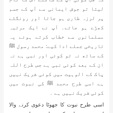
لیتا تو جوش ایمانی سے آپ کے جسم
پر لرزہ طاری ہو جاتا اور رونگٹے
کھڑے ہو جاتے۔ آپ نے ایک مرتبہ
مسلمانوں سے خطاب کرتے ہوئے یہ
تاریخی جملے ادا کیے: محمد رسول ﷺ
کے ساتھ نہ تو کوئی اور نبی ہے نہ
ان کے بعد کوئی نبی ہے جس طرح اللہ
پاک کے الوہیت میں کوئی شریک نہیں
ہے اسی طرح محمد ﷺ کی نبوت میں
کوئی شریک نہیں ہے ۔
اسی طرح نبوت کا جھوٹا دعوی کرنے والا