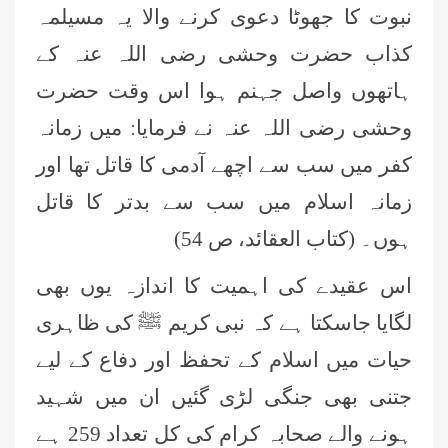
نبوت کا جھوٹا دعوی کرنے والا یہ مسیلمہ
کذاب حضرت وحشی رضی اللہ عنہ کے
ہاتھوں واصل جہنم ہوا اس وقت حضرت
وحشی رضی اللہ عنہ نے فرمایا: میں زمانہ
کفر میں سب سے اچھے آدمی کا قاتل تھا اور
زمانہ اسلام میں سب سے بدتر کا قاتل
ہوں۔ (کتاب العقائد، ص 54)
اس عقیدے کی اہمیت کا اندازہ یوں بھی
لگایا جاسکتا ہے کہ نبی کریم ﷺ کی ظاہری
حیات میں اسلام کے تحفظ اور دفاع کے لیے
جتنی بھی جنگی لڑی گئیں ان میں شہید
ہونے والے صحابہ کرام کی کل تعداد 259 ہے