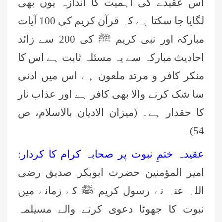
اس عقیدے کی اہمیت کا اندازہ یوں بھی
لگایا جا سکتا ہے کہ قرآن کریم کی 100 آیات
مبارکہ اور نبی کریم ﷺ کی 200 سے زائد
احادیث مبارکہ سے یہ مسئلہ ثابت ہے اس کا
منکر کافر و مرتد ملعون ہے اس میں ادنی
سا شک کرنے والا بھی کافر ہے اور عذاب نار
کا حقدار ہے۔ (میزان الادیان بالاسلام، ص
54)
عقیدہ ختمِ نبوت پر صحابہ کرام کا کردار:
امیر المؤمنین حضرت ابوبکر صدیق رضی
اللہ عنہ نے رسول کریم ﷺ کے زمانے میں
نبوت کا جھوٹا دعوی کرنے والے مسیلمہ