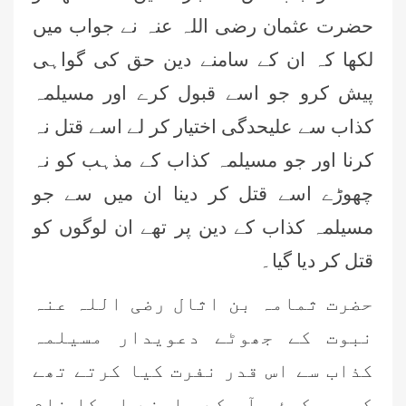
حضرت عثمان رضی اللہ عنہ نے جواب میں
لکھا کہ ان کے سامنے دین حق کی گواہی
پیش کرو جو اسے قبول کرے اور مسیلمہ
کذاب سے علیحدگی اختیار کر لے اسے قتل نہ
کرنا اور جو مسیلمہ کذاب کے مذہب کو نہ
چھوڑے اسے قتل کر دینا ان میں سے جو
مسیلمہ کذاب کے دین پر تھے ان لوگوں کو
قتل کر دیا گیا۔
حضرت ثمامہ بن اثال رضی اللہ عنہ
نبوت کے جھوٹے دعویدار مسیلمہ
کذاب سے اس قدر نفرت کیا کرتے تھے
کہ جب کوئی آپ کے سامنے اس کا نام