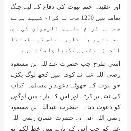
اور عقیدہ ختمِ نبوت کی دفاع کے لیے جنگ
یمامہ میں 1200 صحابہ کرام شہید ہوئے
صحابہ کرام علیہم الرضوان کی اس
عقیدے پر جانثاری سے اس کی عظمت کا
اندازہ بخوبی لگایا جا سکتا ہے۔
اسی طرح جب حضرت عبداللہ بن مسعود
رضی اللہ عنہ نے کوفہ میں کچھ لوگ پکڑے
جو نبوت کے جھوٹے دعویدار مسیلمہ کذاب
کی تشہیر کرتے اور اس کے بارے میں لوگوں
کو دعوت دیتے۔ حضرت عبداللہ بن مسعود
رضی اللہ عنہ نے حضرت عثمان رضی اللہ
عنہ کو جب اس کے بارے میں خط لکھا تو