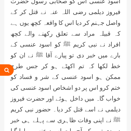
اسود عنسی اس کو صحابی رسول حضرت
فیروز دیلمی رضی اللہ عنہ نے قتل کر کے
واصل جہنم کر دیا اس کا واقعہ کچھ یوں ہے
کہ قبیلہ مراد سے تعلق رکھنے والے کچھ
افراد نے نبی کریم ﷺ کو اسود عنسی کے
بارے میں خبر دی تو پیارے آقا ﷺ نے ان کو
خط لکھا کہ تم اکھٹے ہو کر جس طرح
ممکن ہو اسود عنسی کے شر و فساد کو
ختم کرو اس پر دو اشخاص اسود عنسی کی
خواب گاہ میں داخل ہوئے اور حضرت فیروز
دیلمی نے اسے قتل کر دیا۔ حضور نبی کریم
ﷺ نے اپنی وفات ظاہری سے پہلے ہی خبر
دے دی تھی کہ آج رات اسود عنسی مارا گیا