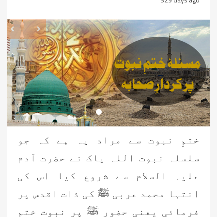
revious
Next
ختمِ نبوت سے مراد یہ ہے کہ جو
سلسلہ نبوت اللہ پاک نے حضرت آدم
علیہ السلام سے شروع کیا اس کی
انتہا محمد عربی ﷺ کی ذات اقدس پر
فرمائی یعنی حضور ﷺ پر نبوت ختم