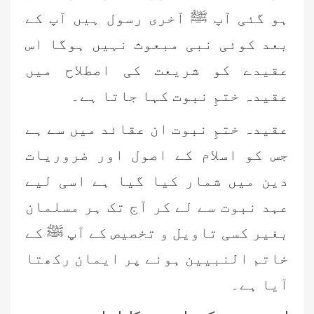
ہو گئی آپ ﷺ آخری رسول ہیں آپ کے
بعد کوئی نبی مبعوث نہیں ہوگا اس
عقیدے کو شریعت کی اصطلاح میں
عقیدہ ختمِ نبوت کہا جاتا ہے۔
عقیدہ ختمِ نبوت ان عقائد میں سے ہے
جس کو اسلام کے اصول اور ضروریات
دین میں شمار کیا گیا ہے اسی لیے
عہد نبوت سے لے کر آج تک ہر مسلمان
بغیر کسی تاویل و تخصیص کے آپ ﷺ کے
خاتم النبیین ہونے پر ایمان رکھتا
آیا ہے۔