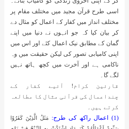
کر کے اپنی اُخروی زندگی کو کامیاب بنائے۔
اسی طرح قرآن مجید ‏میں مختلف مقام پر
مختلف انداز میں کفار کے اعمال کو مثال دے
کر بیان کیا کہ جو انہوں نے دنیا میں اپنے
گمان کے مطابق نیک اعمال کئے اور اس میں
اپنی کامیابی ‏تصور کی لیکن حقیقت میں وہ
ناکامی ہے اور آخرت میں کچھ ہاتھ نہیں
لگے گا۔
قارئین کرام! آئیے کفار کے
چنداعمال کی قرآنی مثال کا مطالعہ
کرتے ہیں۔ ‏
(1) اعمال راکھ کی طرح:
مَثَلُ الَّذِیْنَ كَفَرُوْا
بِرَبِّهِمْ اَعْمَالُهُمْ كَرَ مَادِ اشْتَدَّتْ بِهِ الرِّیْحُ فِیْ یَوْمٍ