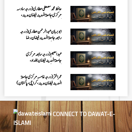
مرکزی جامعۃالمدينہ فیضان مدینہ،
کراچی،پاکستان)
ابو برہان عبدالرحمن عطاری (درجہ
رابعہ جامعۃالمدینہ فیضان رضا
،لاہور،پاکستان)
عبدالمقیم (درجہ سابعہ مرکزی
جامعۃالمدینہ فیضان بغداد،
کراچی،پاکستان)
عمر اختر (درجہ خامسہ مرکزی جامعۃ
المدینہ فیضان مدینہ ،کراچی،پاکستان)
محمد وقاص (مرکزی جامعۃ المدینہ
فیضان مدینہ،کراچی ،پاکستان)
محمد سعد عمران (درجہ عالیہ مرکزی
CONNECT TO DAWAT-E-
جامعۃ المدینہ فیضانِ مدینہ ،کراچی
،پاکستان)
ISLAMI
احمد رضا ہاشمی (درجہ خامسہ مرکزی