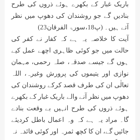
باریک غبار کے بکھرے ہوئے ذروں کی طرح
بنادیں گے جو روشندان کی دھوپ میں نظر
آتے ‏ہیں۔ (پ18،سورۃ الفرقان23)‏
آیت کا خلاصہ یہ ہے کہ کفار نے کفر کی
حالت میں جو کوئی ظاہری اچھے عمل کیے
ہوں گے جیسے صدقہ، صلہ رحمی، مہمان
نوازی اور یتیموں کی پرورش وغیرہ، اللہ
‏تعالٰی ان کی طرف قصد کرکے روشندان کی
دھوپ میں نظر آنے والے باریک غبار کے بکھرے
ہوئے ذروں کی طرح انہیں بے وقعت بنادے
گا۔ مراد یہ ہے ‏کہ وہ اعمال باطل کردیئے
جائیں گے، ان کا کچھ ثمرہ اور کوئی فائدہ نہ