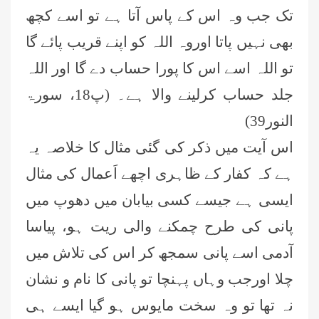
تک جب وہ اس کے پاس آتا ہے ‏تو اسے کچھ
بھی نہیں پاتا اوروہ اللہ کو اپنے قریب پائے گا
تو اللہ اسے اس کا پورا حساب دے گا اور اللہ
جلد حساب کرلینے والا ہے۔‏ ‏(پ18، سورۃ
النور39)‏
اس آیت میں ذکر کی گئی مثال کا خلاصہ یہ
ہے کہ کفار کے ظاہری اچھے اَعمال کی مثال
ایسی ہے جیسے کسی بیابان میں دھوپ میں
پانی کی طرح چمکنے والی ریت ہو، پیاسا
‏آدمی اسے پانی سمجھ کر اس کی تلاش میں
چلا اورجب وہاں پہنچا تو پانی کا نام و نشان
نہ تھا تو وہ سخت مایوس ہو گیا ایسے ہی