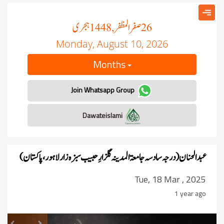
صفر المظفر
ہجری
, 1448
26
Monday, August 10, 2026
Months
Join Whatsapp Group
Dawateislami
عبدالحنان ( درجہ سادسہ جامعۃ المدینہ گلزارِ حبیب سبزہ زار لاہور ، پاکستان)
Tue, 18 Mar , 2025
1 year ago
revious
Next