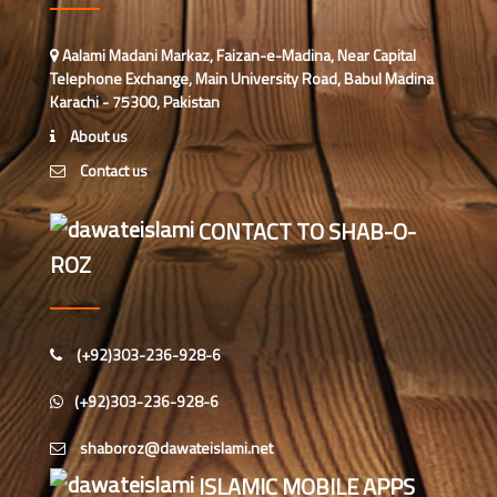
جامعۃ المدينہ فيضان عثمان غنى،
کراچی،پاکستان)
Aalami Madani Markaz, Faizan-e-Madina, Near Capital
Telephone Exchange, Main University Road, Babul Madina
ارشد علی عطاری (درجہ خامسہ
Karachi - 75300, Pakistan
مرکزی جامعۃ المدینہ فیضانِ مدینہ،
کراچی،پاکستان)
About us
عبدالرؤف (درجہ سابعہ جامعۃ المدینہ
Contact us
فیضان بغداد ،کراچی،پاکستان)
CONTACT TO SHAB-O-
عبد الرسول (درجہ خامسہ مرکزی
ROZ
جامعۃ المدینہ فیضان مدینہ ،کراچی
،پاکستان)
مدنی رضا(درجہ سادسہ مرکز ی جامعۃ
(+92)303-236-928-6
المدینہ فیضان مدینہ ،کراچی،پاکستان)
(+92)303-236-928-6
حافظ محمد مصطفٰی عطاری (درجہ سادسہ
مرکزی جامعۃالمدينہ فیضان مدینہ،
کراچی،پاکستان)
ISLAMIC MOBILE APPS