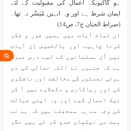
ہو گاکیونکہ اعمال کی مقبولیت کے لئے
ایمان شرط ہے اور وہ انہیں مُیَسَّر نہ تھا۔
‏(صراط الجنان ج7، ص14) ‏
ان تمام آیات میں ہمیں غور و فکر
کرنا چاہیے اور بالخصوص اِن آیات
میں اُن مسلمانوں کے لیے درس عبرت
ہے کہ جنہوں نے اللہ تعالی کی دی
عمر اختر (درجہ خامسہ مرکزی جامعۃ
ہوئی نعمتوں کی ‏مخالفت اور ناشکری
المدینہ فیضان مدینہ ،کراچی،پاکستان)
کی اور ریاکاری و دکھلاوے میں آ کر
محمد وقاص (مرکزی جامعۃ المدینہ
نیک اعمال کیے اور وہ اپنی جہالت
فیضان مدینہ،کراچی ،پاکستان)
کی وجہ سے یہ سمجھتے ہیں کہ ہم نے
بہت سی نیکیاں جمع کر لی ہیں مگر
محمد سعد عمران (درجہ عالیہ مرکزی
جامعۃ المدینہ فیضانِ مدینہ ،کراچی