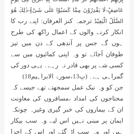
عَاصِفٍؕ-لَا یَقْدِرُوْنَ مِمَّا كَسَبُوْا عَلٰى شَیْءٍؕ-ذٰلِكَ هُوَ
ترجمہ کنز العرفان:‏ اپنے رب کا
الضَّلٰلُ الْبَعِیْدُ
انکار کرنے والوں کے اعمال راکھ کی طرح
ہوں گے جس پر آندھی کے دن میں تیز
طوفان آجائے تو وہ اپنی کمائیوں میں سے
کسی شے پر بھی قادر نہ ‏رہے۔ یہی دور کی
گمراہی ہے۔ ‏(پ13،سورۃ الابراہیم18)‏
جن کو وہ نیک عمل سمجھتے تھے جیسے کہ
محتاجوں کی امداد ،مسافروں کی معاونت
ان کے بیماروں کی خبر گیری وغیرہ چونکہ
ایمان پر مبنی نہیں اس لیے وہ سب بیکار
ہیں اور ‏وہ سب اڑ گئے اور اس کے اجزا