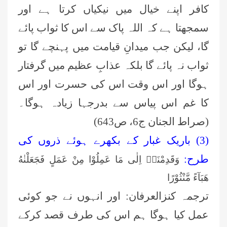
کافر اپنے خیال میں نیکیاں کرتا ہے اور
سمجھتا ہے ‏کہ اللہ پاک سے اس کا ثواب پائے
گا، لیکن جب میدانِ قیامت میں پہنچے گا تو
ثواب نہ پائے گا بلکہ عذابِ عظیم میں گرفتار
ہوگا اور اس وقت اس کی حسرت اور اس
‏کا غم اس پیاس سے بدرجہا زیادہ ہوگا۔
‏(صراط الجنان ج6، ص643) ‏
(3) باریک غبار کے بکھرے ہوئے ذروں کی
طرح:
وَقَدِمْنَاۤ اِلٰى مَا عَمِلُوْا مِنْ عَمَلٍ فَجَعَلْنٰهُ
هَبَآءً مَّنْثُوْرًا
ترجمہ کنزالعرفان:‏ اور انہوں نے جو کوئی
عمل کیا ہوگا ہم اس کی طرف قصد کرکے