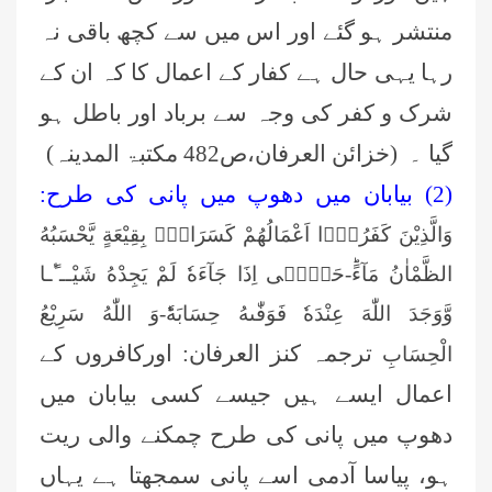
منتشر ہو گئے اور اس میں سے کچھ باقی نہ
رہا یہی حال ہے کفار کے اعمال کا کہ ان کے
شرک و کفر کی وجہ سے برباد اور باطل ہو
گیا ۔ ‏ ‏(خزائن العرفان،ص482 مکتبۃ المدینہ) ‏
(2) بیابان میں دھوپ میں پانی کی طرح:
وَالَّذِیْنَ كَفَرُوْۤا اَعْمَالُهُمْ كَسَرَابٍۭ بِقِیْعَةٍ یَّحْسَبُهُ
الظَّمْاٰنُ مَآءًؕ-حَتّٰۤى اِذَا جَآءَهٗ لَمْ یَجِدْهُ شَیْــٴًـا
وَّوَجَدَ اللّٰهَ عِنْدَهٗ فَوَفّٰىهُ حِسَابَهٗؕ-وَ اللّٰهُ سَرِیْعُ
ترجمہ کنز العرفان:‏ اورکافروں کے
الْحِسَابِ
اعمال ایسے ہیں جیسے کسی بیابان میں
دھوپ میں پانی کی طرح چمکنے والی ریت
ہو، پیاسا آدمی اسے پانی سمجھتا ہے یہاں