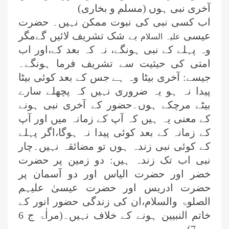
آخری نبی ہوں (مسلم و بخاری)
اب کسی نبی کی نبوت ممکن نہیں۔ حضرت
عیسی
بے شک تشریف لائیں گےمگر
علیہ السلام
وہ پہلے کے نبی ہونگے، نہ کہ بعد کے،اور اب
امتی کی حیثیت سے تشریف فرما ہونگے۔
جیسے: آخری بیٹا وہ ہے جس کے بعد کوئی بیٹا
پیدا نہ ہو یہ ضروری نہیں کہ پچھلے سارے
بیٹے مرچکے ہوں۔حضور کے آخری نبی ہونے
کے معنی یہ ہیں کہ آپ کے زمانہ میں اور آپ
عمر اختر (درجہ خامسہ مرکزی جامعۃ
المدینہ فیضان مدینہ ،کراچی،پاکستان)
کے زمانہ کے بعد کوئی پیدا نہ ہوگا،اگر پہلے
کے کوئی نبی زندہ ہوں تو مضائقہ نہیں۔چار
محمد وقاص (مرکزی جامعۃ المدینہ
نبی اب تک زندہ ہیں: دو زمین پر حضرت
فیضان مدینہ،کراچی ،پاکستان)
خضر اور حضرت الیاس اور دو آسمان پر
حضرت ادریس اور حضرت عیسیٰ علیہم
محمد سعد عمران (درجہ عالیہ مرکزی
الصلوۃ والسلام،ان کی زندگی حضور انور کے
جامعۃ المدینہ فیضانِ مدینہ ،کراچی
خاتم النبیین ہونے کے خلاف نہیں۔(مراٰۃ ج
6
،پاکستان)
ص
7)