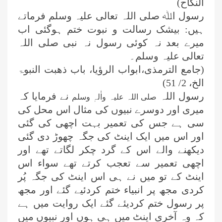
النکاح)
رسول اﷲ صلی اللہ تعالی علیہ وسلم فرماتے
ہیں: بیشک رسالت و نبوت ختم ہوگئی اب
میرے بعد نہ کوئی رسول نہ نبی صلی اللہ
تعالی علیہ وسلم۔
(جامع الترمذی،ابواب الرؤیا، باب ذھبت النبوۃ
الخ،
2/ 51)
رسول اللہ
نے فرمایا کہ
صلی اللہ علیہ واٰلہٖ وسلم
میری اور دوسرے نبیوں کی مثال اس محل کی
سی ہے جس کی تعمیر بہت اچھی کی گئی
اور اس میں ایک اینٹ کی جگہ چھوڑ دی گئی
دیکھنے والے اس کے گرد چکر لگاتے تھے اور
اچھی تعمیر سے تعجب کرتے تھے سواء اس
اینٹ کے تو میں نے ہی اس اینٹ کی جگہ پُر
کردی مجھ پر انبیاء ختم کردئیے گئے اور مجھ
پر رسول ختم کردیئے گئے ایک روایت میں ہے
کہ وہ آخری اینٹ میں ہی ہوں اور نبیوں میں