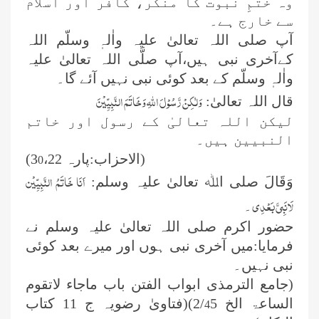
وہ ختمِ نبوت کا منکر، کافر اور اسلام
سے خارج ہے۔
آپ صلی اللہ تعالیٰ علیہ واٰلہٖ وسلّم اللہ
کےآخری نبی ہیں،آپ صلَّی اللہ تعالیٰ علیہ
واٰلہٖ وسلّم کے بعد کوئی نبی نہیں آئے گا۔
وَلٰکِنْ رَّسُوْلَ اللہِ وَخَاتَمَ النَّبِیِّیْنَ
قال اللہ تعالیٰ:
لیکن اللہ تعالیٰ کے رسول اور خاتم
النبیین ہیں۔
(الاحزاب:پارہ
،22)
3
0
اَنَا خَاتَمُ النَّبِیِّیْن
وَقَالَ صلی اﷲ تعالیٰ علیہ وسلم:
لَانَبِیَّ بَعْدِی
۔
حضور اکرم صلی اللہ تعالیٰ علیہ وسلم نے
فرمایا:میں آخری نبی ہوں اور میرے بعد کوئی
نبی نہیں۔
(جامع الترمذی ابواب الفتن باب ماجاء لاتقوم
الساعۃ الخ
5)(
2/
فتاویٰ رضویہ ج
11
کتاب
4