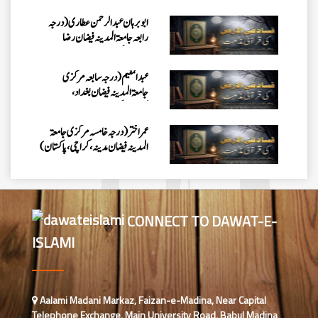
ابو برہان عبدالرحمن عطاری (درجہ
رابعہ جامعۃالمدینہ فیضان رضا
،لاہور،پاکستان)
عبدالمقیم (درجہ سابعہ مرکزی
جامعۃالمدینہ فیضان بغداد،
کراچی،پاکستان)
عمر اختر (درجہ خامسہ مرکزی جامعۃ
المدینہ فیضان مدینہ ،کراچی،پاکستان)
محمد وقاص (مرکزی جامعۃ المدینہ
فیضان مدینہ،کراچی ،پاکستان)
CONNECT TO DAWAT-E-
ISLAMI
محمد سعد عمران (درجہ عالیہ مرکزی
جامعۃ المدینہ فیضانِ مدینہ ،کراچی
،پاکستان)
احمد رضا ہاشمی (درجہ خامسہ مرکزی
Aalami Madani Markaz, Faizan-e-Madina, Near Capital
جامعۃ المدينہ فيضان عثمان غنى،
Telephone Exchange, Main University Road, Babul Madina