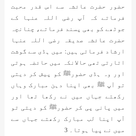
حضور حضرت عائشہ سے اس قدر محبت
فرماتے کہ آپ رضی اللہ عنہا کے
جوٹھے کو بھی پسند فرماتے، چنانچہ
حضرت عائشہ صدیقہ رضی اللہ عنہا
ارشاد فرماتی ہیں: میں ہڈی سے گوشت
اتارتی تھی حالانکہ میں حائضہ ہوتی
اور وہ ہڈی حضورﷺ کو پیش کر دیتی
تو آپ ﷺ بھی اپنا دہن مبارک وہاں
رکھتے جہاں میں نے رکھا تھا اور
میں پانی پی کر حضورﷺ کو دیتی تو
آپ اپنا لب مبارک رکھتے جہاں سے
میں نے پیا ہوتا۔ 3