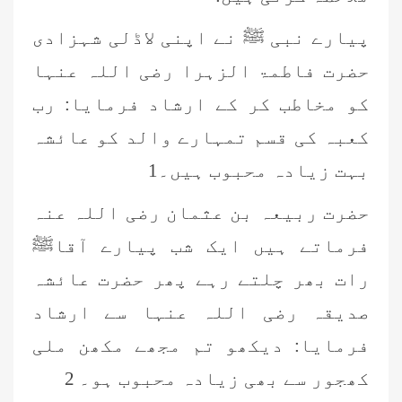
پیارے نبی ﷺ نے اپنی لاڈلی شہزادی
حضرت فاطمۃ الزہرا رضی اللہ عنہا
کو مخاطب کر کے ارشاد فرمایا: رب
کعبہ کی قسم تمہارے والد کو عائشہ
بہت زیادہ محبوب ہیں۔1
حضرت ربیعہ بن عثمان رضی اللہ عنہ
فرماتے ہیں ایک شب پیارے آقاﷺ
رات بھر چلتے رہے پھر حضرت عائشہ
صدیقہ رضی اللہ عنہا سے ارشاد
فرمایا: دیکھو تم مجھے مکھن ملی
کھجور سے بھی زیادہ محبوب ہو۔ 2