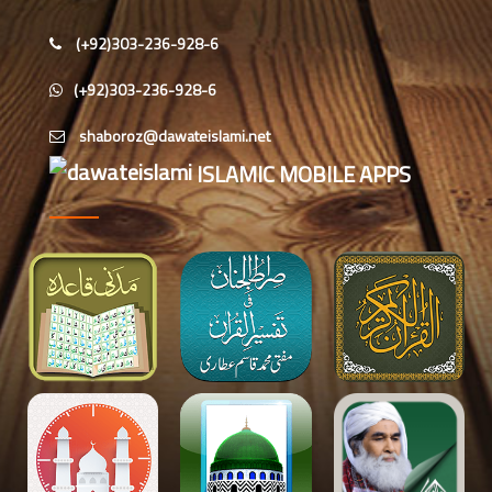
حافظ محمد مصطفٰی عطاری (درجہ سادسہ
(+92)303-236-928-6
مرکزی جامعۃالمدينہ فیضان مدینہ،
کراچی،پاکستان)
(+92)303-236-928-6
ابو برہان عبدالرحمن عطاری (درجہ
رابعہ جامعۃالمدینہ فیضان رضا
ISLAMIC MOBILE APPS
،لاہور،پاکستان)