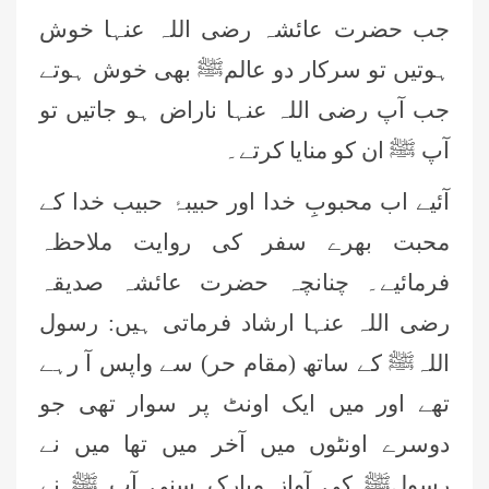
جب حضرت عائشہ رضی اللہ عنہا خوش
ہوتیں تو سرکار دو عالمﷺ بھی خوش ہوتے
جب آپ رضی اللہ عنہا ناراض ہو جاتیں تو
آپ ﷺ ان کو منایا کرتے۔
آئیے اب محبوبِ خدا اور حبیبۂ حبیب خدا کے
محبت بھرے سفر کی روایت ملاحظہ
فرمائیے۔ چنانچہ حضرت عائشہ صدیقہ
رضی اللہ عنہا ارشاد فرماتی ہیں: رسول
اللہﷺ کے ساتھ (مقام حر) سے واپس آ رہے
عمر اختر (درجہ خامسہ مرکزی جامعۃ
تھے اور میں ایک اونٹ پر سوار تھی جو
المدینہ فیضان مدینہ ،کراچی،پاکستان)
دوسرے اونٹوں میں آخر میں تھا میں نے
محمد وقاص (مرکزی جامعۃ المدینہ
رسولﷺ کی آواز مبارک سنی آپ ﷺ نے