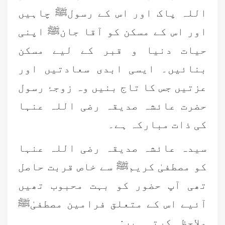
اللہ پاک اور اس کے رسولﷺ چاہیں
اور اس کے مسکن کو آقا جانﷺ اپنی
حیات دنیا و قبر کے لیے مسکن
بنائیں۔ ایسی ابدی سعادتیں اور
عزتیں جس کا تاج بنیں وہ زوجۂ رسول
حضرت عائشہ صدیقہ رضی اللہ عنہا
کی ذات مبارکہ ہے۔
سیدہ عائشہ صدیقہ رضی اللہ عنہا
کو مصطفیٰ کریمﷺ سے خاص قربت حاصل
تھی آپ حضور کو بہت محبوب تھیں
آئیے اس کے متعلق فرامین مصطفیٰﷺ
ملاحظہ کرتی ہیں: