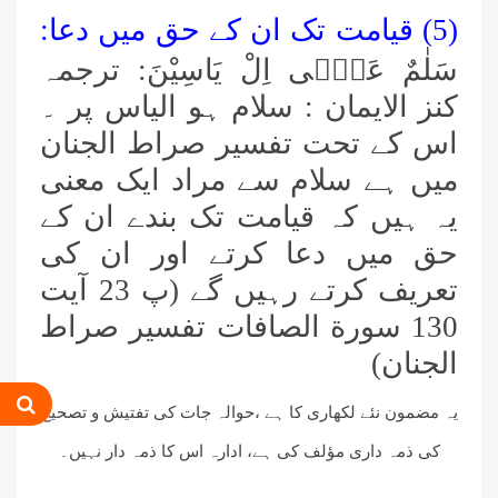
(5) قیامت تک ان کے حق میں دعا:
عمر اختر (درجہ خامسہ مرکزی جامعۃ
المدینہ فیضان مدینہ ،کراچی،پاکستان)
سَلٰمٌ عَلٰۤى اِلْ یَاسِیْنَ:
ترجمہ
کنز الایمان : سلام ہو الیاس پر ۔
محمد وقاص (مرکزی جامعۃ المدینہ
اس کے تحت تفسیر صراط الجنان
فیضان مدینہ،کراچی ،پاکستان)
میں ہے سلام سے مراد ایک معنی
محمد سعد عمران (درجہ عالیہ مرکزی
یہ ہیں کہ قیامت تک بندے ان کے
جامعۃ المدینہ فیضانِ مدینہ ،کراچی
حق میں دعا کرتے اور ان کی
،پاکستان)
تعریف کرتے رہیں گے (پ 23 آیت
احمد رضا ہاشمی (درجہ خامسہ مرکزی
جامعۃ المدينہ فيضان عثمان غنى،
130 سورة الصافات تفسیر صراط
کراچی،پاکستان)
الجنان)
ارشد علی عطاری (درجہ خامسہ
مرکزی جامعۃ المدینہ فیضانِ مدینہ،
یہ مضمون نئے لکھاری کا ہے ،حوالہ جات کی تفتیش و تصحیح
کراچی،پاکستان)
کی ذمہ داری مؤلف کی ہے، ادارہ اس کا ذمہ دار نہیں۔
عبدالرؤف (درجہ سابعہ جامعۃ المدینہ
فیضان بغداد ،کراچی،پاکستان)