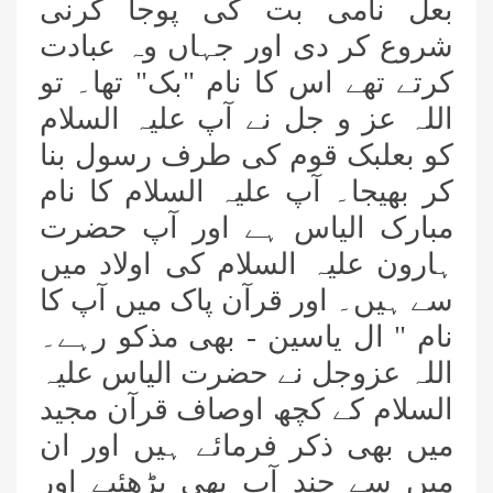
بعل نامی بت کی پوجا کرنی
شروع کر دی اور جہاں وہ عبادت
کرتے تھے اس کا نام "بک" تھا۔ تو
اللہ عز و جل نے آپ علیہ السلام
کو بعلبک قوم کی طرف رسول بنا
کر بھیجا۔ آپ علیہ السلام کا نام
مبارک الیاس ہے اور آپ حضرت
ہارون علیہ السلام کی اولاد میں
سے ہیں۔ اور قرآن پاک میں آپ کا
نام " ال یاسین - بھی مذکو رہے۔
اللہ عزوجل نے حضرت الیاس علیہ
السلام کے کچھ اوصاف قرآن مجید
میں بھی ذکر فرمائے ہیں اور ان
میں سے چند آپ بھی پڑھئیے اور