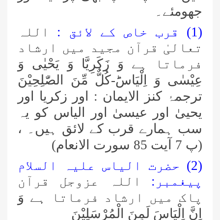
جھومئے۔
(1) قرب خاص کے لائق :
اللہ
تعالیٰ قرآن مجید میں ارشاد
فرماتا ہے
وَ زَكَرِیَّا وَ یَحْیٰى وَ
عِیْسٰى وَ اِلْیَاسَؕ-كُلٌّ مِّنَ الصّٰلِحِیْنَ
ترجمۂ کنز الایمان : اور زکریا اور
یحییٰ اور عیسیٰ اور الیاس کو یہ
سب ہمارے قرب کے لائق ہیں۔ ،
(پ 7 آیت 85 سورت الانعام)
(2) حضرت الیاس علیہ السلام
پیغمبر:
اللہ عزوجل قرآن
پاک میں ارشاد فرماتا ہے
وَ
اِنَّ اِلْیَاسَ لَمِنَ الْمُرْسَلِیْنَ