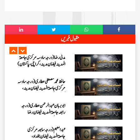
عبد الرسول (درجہ خامسہ مرکزی
جامعۃ المدینہ فیضان مدینہ ،کراچی
،پاکستان)
مقبول خبریں
مدنی رضا(درجہ سادسہ مرکز ی جامعۃ
المدینہ فیضان مدینہ ،کراچی،پاکستان)
حافظ محمد مصطفٰی عطاری (درجہ سادسہ
مرکزی جامعۃالمدينہ فیضان مدینہ،
کراچی،پاکستان)
ابو برہان عبدالرحمن عطاری (درجہ
رابعہ جامعۃالمدینہ فیضان رضا
،لاہور،پاکستان)
عبدالمقیم (درجہ سابعہ مرکزی
جامعۃالمدینہ فیضان بغداد،
کراچی،پاکستان)
عمر اختر (درجہ خامسہ مرکزی جامعۃ