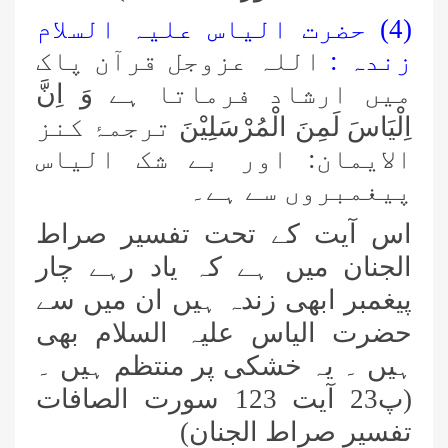
(4) حضرت الیاس علیہ السلام
زندہ :
اللہ عزوجل قرآن پاک
میں ارشاد فرماتا ہے
وَ اِنَّ
اِلْیَاسَ لَمِنَ الْمُرْسَلِیْنَ
ترجمۂ کنز
الایمان: اور بے شک الیاس
پیغمبروں سے ہے۔
اس آیت کے تحت تفسیر صراط
الجنان میں ہے کہ یاد رہے چار
پیغمبر ابھی زندہ ہیں ان میں سے
حضرت الیاس علیہ السلام بھی
ہیں ۔ یہ خشکی پر منتظم ہیں ۔
(پ23 آیت 123 سورت الصافات
تفسیر صراط الجنان)