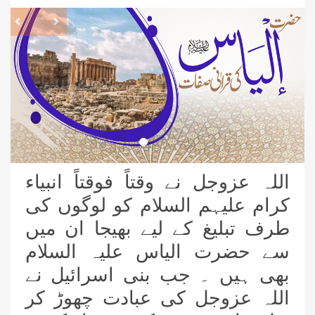
revious
Next
اللہ عزوجل نے وقتاً فوقتاً انبیاء
کرام علیہم السلام کو لوگوں کی
طرف تبلیغ کے لیے بھیجا ان میں
سے حضرت الیاس علیہ السلام
بھی ہیں ۔ جب بنی اسرائیل نے
اللہ عزوجل کی عبادت چھوڑ کر