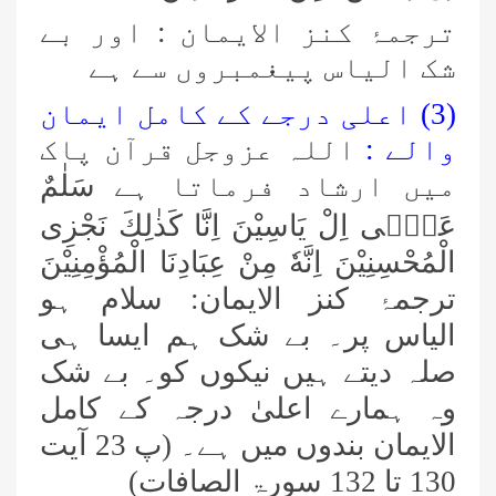
ترجمۂ کنز الایمان : اور بے
شک الیاس پیغمبروں سے ہے
(3) اعلی درجے کے کامل ایمان
والے :
اللہ عزوجل قرآن پاک
میں ارشاد فرماتا ہے
سَلٰمٌ
عَلٰۤى اِلْ یَاسِیْنَ اِنَّا كَذٰلِكَ نَجْزِی
الْمُحْسِنِیْنَ اِنَّهٗ مِنْ عِبَادِنَا الْمُؤْمِنِیْنَ
ترجمۂ کنز الایمان: سلام ہو
الیاس پر۔ بے شک ہم ایسا ہی
صلہ دیتے ہیں نیکوں کو۔ بے شک
وہ ہمارے اعلیٰ درجہ کے کامل
الایمان بندوں میں ہے۔ (پ 23 آیت
130 تا 132 سورۃ الصافات)