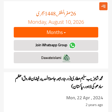
صفر المظفر
ہجری
, 1448
26
Monday, August 10, 2026
Months
Join Whatsapp Group
Dawateislami
محمد شاہزیب سلیم عطاری (درجۂ رابعہ جامعۃ المدینہ فیضان فاروق اعظم
سادھوکی لاہور،پاکستان)
Mon, 22 Apr , 2024
2 years ago