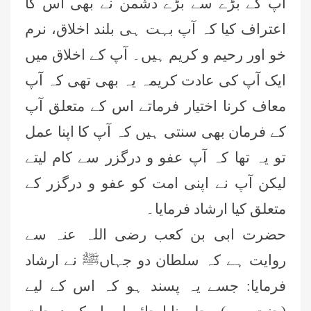
آپ کے بڑے سے بڑے دشمن نے بھی اس کا
اعتراف کیا کہ آپ بہت ہی بلند اخلاق، نرم
خو اور رحیم و کریم ہیں۔ آپ کے اخلاق میں
ایک آپ کی عادت کریمہ یہ بھی تھی کہ آپ
معاف کرنا اختیار فرماتے اس کے متعلق آپ
کے فرمان بھی سنتی ہیں کہ آپ کا اپنا عمل
تو یہ تھا کہ آپ عفو و درگزر سے کام لیتے
لیکن آپ نے اپنی امت کو عفو و درگزر کے
متعلق کیا ارشاد فرمایا۔
حضرت ابی بن کعب رضی اللہ عنہ سے
روایت ہے کہ سلطان دو جہاںﷺ نے ارشاد
فرمایا: جسے یہ پسند ہو کہ اس کے لیے