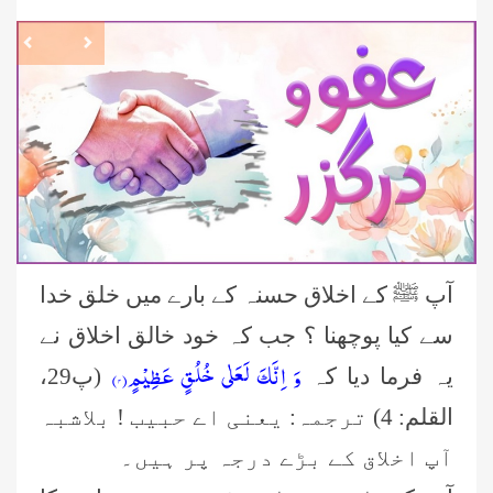
revious
Next
آپ ﷺ کے اخلاق حسنہ کے بارے میں خلق خدا
سے کیا پوچھنا ؟ جب کہ خود خالق اخلاق نے
وَ اِنَّكَ لَعَلٰى خُلُقٍ عَظِیْمٍ(۴)
یہ فرما دیا کہ
(پ29،
القلم: 4) ترجمہ: یعنی اے حبیب ! بلاشبہ
آپ اخلاق کے بڑے درجہ پر ہیں۔