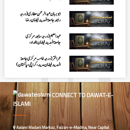
عبدالمقیم (درجہ سابعہ مرکزی
جامعۃالمدینہ فیضان بغداد،
کراچی،پاکستان)
عمر اختر (درجہ خامسہ مرکزی جامعۃ
المدینہ فیضان مدینہ ،کراچی،پاکستان)
محمد وقاص (مرکزی جامعۃ المدینہ
فیضان مدینہ،کراچی ،پاکستان)
محمد سعد عمران (درجہ عالیہ مرکزی
جامعۃ المدینہ فیضانِ مدینہ ،کراچی
،پاکستان)
احمد رضا ہاشمی (درجہ خامسہ مرکزی
CONNECT TO DAWAT-E-
جامعۃ المدينہ فيضان عثمان غنى،
ISLAMI
کراچی،پاکستان)
ارشد علی عطاری (درجہ خامسہ
مرکزی جامعۃ المدینہ فیضانِ مدینہ،
کراچی،پاکستان)
Aalami Madani Markaz, Faizan-e-Madina, Near Capital