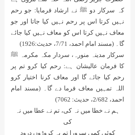
کہ سرکار دو ﷺ نے ارشاد فرمایا: جو رحم
نہیں کرتا اس پر رحم نہیں کیا جاتا اور جو
معاف نہیں کرتا اس کو معاف نہیں کیا جائے
گا۔ (مسند امام احمد،
71،
/
7
حدیث:1926)
سرکار مدینہ منورہ، سردار مکہ مکرمہ ﷺ
کا فرمان عالیشان ہے: رحم کیا کرو تم پر
رحم کیا جائے گا اور معاف کرنا اختیار کرو
اللہ تمہیں معاف فرما دے گا۔ (مسند امام
احمد، 2/682، حدیث: 7062)
ہم نے خطا میں نہ کی، تم نے عطا میں نہ
کی
کوئی کمی سرورا تم پہ کروڑوں درود