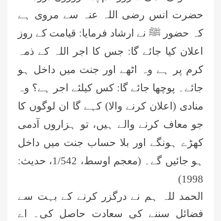
حضرت انس رضی اللہ عنہ سے مروی ہے
کہ حضور ﷺ نے ارشاد فرمایا: قیامت کے روز
اعلان کیا جائے گا: جس کا اجر اللہ کے ذمہ
عمر اختر (درجہ خامسہ مرکزی جامعۃ
کرم پر ہے وہ اٹھے اور جنت میں داخل ہو
المدینہ فیضان مدینہ ،کراچی،پاکستان)
جائے۔ پوچھا جائے گا: کس کیلئے اجر ہے؟ وہ
منادی (اعلان کرنے والا) کہے گا ان لوگوں کا
محمد وقاص (مرکزی جامعۃ المدینہ
فیضان مدینہ،کراچی ،پاکستان)
جو معاف کرنے والے ہیں، تو ہزاروں آدمی
کھڑے ہونگے اور بلا حساب جنت میں داخل
محمد سعد عمران (درجہ عالیہ مرکزی
جامعۃ المدینہ فیضانِ مدینہ ،کراچی
ہو جائیں گے۔ (معجم اوسط، 1/542، حدیث:
،پاکستان)
1998)
احمد رضا ہاشمی (درجہ خامسہ مرکزی
جامعۃ المدينہ فيضان عثمان غنى،
الحمد للہ ہم نے درگزر کرنے کے بہت سے
کراچی،پاکستان)
فضائل سننے کی سعادت حاصل کی۔ اے
ارشد علی عطاری (درجہ خامسہ