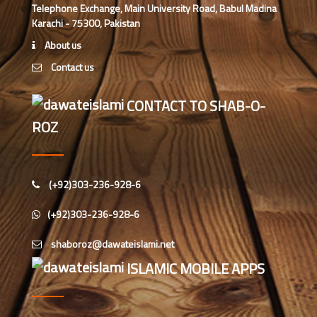
Telephone Exchange, Main University Road, Babul Madina
عبدالرؤف (درجہ سابعہ جامعۃ المدینہ
Karachi - 75300, Pakistan
فیضان بغداد ،کراچی،پاکستان)
About us
Contact us
عبد الرسول (درجہ خامسہ مرکزی
جامعۃ المدینہ فیضان مدینہ ،کراچی
،پاکستان)
CONTACT TO SHAB-O-
ROZ
مدنی رضا(درجہ سادسہ مرکز ی جامعۃ
المدینہ فیضان مدینہ ،کراچی،پاکستان)
حافظ محمد مصطفٰی عطاری (درجہ سادسہ
(+92)303-236-928-6
مرکزی جامعۃالمدينہ فیضان مدینہ،
کراچی،پاکستان)
(+92)303-236-928-6
ابو برہان عبدالرحمن عطاری (درجہ
رابعہ جامعۃالمدینہ فیضان رضا
ISLAMIC MOBILE APPS
،لاہور،پاکستان)