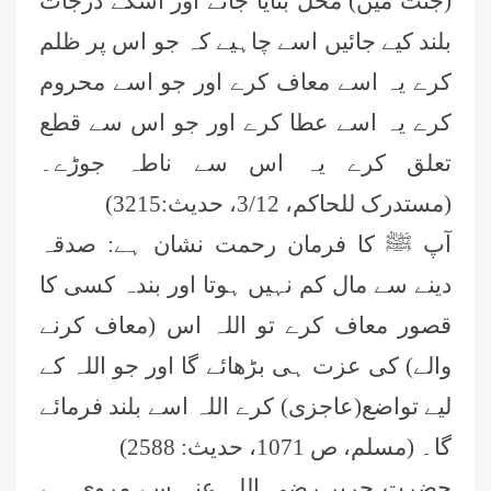
(جنت میں) محل بنایا جائے اور اسکے درجات
بلند کیے جائیں اسے چاہیے کہ جو اس پر ظلم
کرے یہ اسے معاف کرے اور جو اسے محروم
کرے یہ اسے عطا کرے اور جو اس سے قطع
تعلق کرے یہ اس سے ناطہ جوڑے۔
(مستدرک للحاکم، 3/12، حدیث:3215)
آپ ﷺ کا فرمان رحمت نشان ہے: صدقہ
دینے سے مال کم نہیں ہوتا اور بندہ کسی کا
قصور معاف کرے تو اللہ اس (معاف کرنے
والے) کی عزت ہی بڑھائے گا اور جو اللہ کے
لیے تواضع(عاجزی) کرے اللہ اسے بلند فرمائے
گا۔ (مسلم، ص 1071، حدیث: 2588)
حضرت جریر رضی اللہ عنہ سے مروی ہے