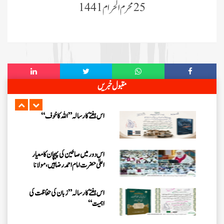
زلزلے کا اصل سبب لوگوں کے گناہ
25محرم الحرام 1441
ہیں، علامہ مولانا الیاس عطار قادری
اس ہفتے کا رسالہ ” اللہ والوں کے 12
واقعات (قسط: 1) “
سید مختار اشرف رضوی صاحب کی اہلیہ
مقبول خبریں
کے انتقال پر امیر اہلسنت کی تعزیت
اس ہفتے کا رسالہ ”اللہ کا خوف“
اس دور میں صالحین کی پہچان کا معیار
اعلیٰ حضر ت امام احمد رضا ہیں، مولانا
الیاس عطار قادری
اس ہفتے کا رسالہ ” زبان کی حفاظت کی
اہمیت“