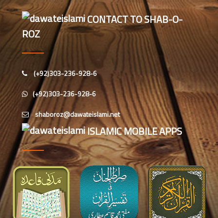
اس ہفتے کا رسالہ ” اللہ والوں کے 12
CONTACT TO SHAB-O-
واقعات (قسط: 1) “
ROZ
سید مختار اشرف رضوی صاحب کی اہلیہ
کے انتقال پر امیر اہلسنت کی تعزیت
(+92)303-236-928-6
اس ہفتے کا رسالہ ”اللہ کا خوف“
(+92)303-236-928-6
اس دور میں صالحین کی پہچان کا معیار
ISLAMIC MOBILE APPS
اعلیٰ حضر ت امام احمد رضا ہیں، مولانا
الیاس عطار قادری
اس ہفتے کا رسالہ ” زبان کی حفاظت کی
اہمیت“