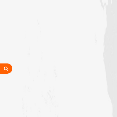
درمیان” محفل علی اصغر “کا انعقاد