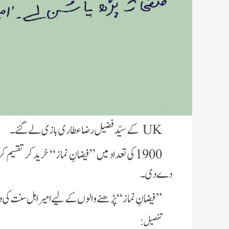
UK
کے سیّد فضیل رضا عطاری بازی لے گئے۔
1900 کی تعداد میں ”فیضانِ نماز“ خرید کر تقسیم
دے دی۔
”فیضانِ نماز“پڑھنے والوں کے لیے امیر اہل سنت کی 
تفصیل: