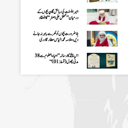
امیر اہلسنت کی رہائش گاہ پر بچوں کے
درمیان” محفل علی اصغر “کا انعقاد
بِلا ضرورت بچوں کو گھر سے باہر نہ جانے
دیں، علامہ محمد الیاس عطار قادری
اس ہفتے کا رسالہ ”احیاء العلوم سے 38
مدنی پھول (قسط:01)“
حکمتِ عملی کے ساتھ نیکی کی دعوت دینی
چاہئے، مولانا محمد الیاس عطار قادری
اس ہفتے کا رسالہ ” فیضان مفتی اعظم ہند
“
زلزلے کا اصل سبب لوگوں کے گناہ
ہیں، علامہ مولانا الیاس عطار قادری