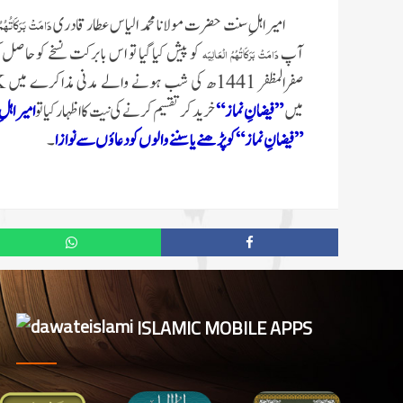
دَامَتْ بَرَکَاتُہُمُ 
امیر اہلِ سنت حضرت مولانا محمد الیاس عطار قادری
آپ
دَامَتْ بَرَکَاتُہُمُ الْعَالِیَہ
صفرالمظفر 1441ھ کی شب ہونے والے مدنی مذاکرے میں
K
میں
”فیضانِ نماز“
خرید کر تقسیم کرنے کی نیت کا اظہار کیا تو
امیر اہ
”فیضانِ نماز“
کو پڑھنے یا سننے والوں کو دعاؤں سے نوازا
۔
ISLAMIC MOBILE APPS