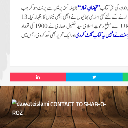
الْعَالِیَہ
کی نئی کتاب
”فیضانِ نماز“
کا پہلا نسخہ پریس سے پرنٹ ہو کر جب
کو پیش کیا گیا تو اس بابرکت نسخے کو حاصل کرنے کے لئے کئی اسلامی بھائیوں نے اچھی اچھی نیتوں کا اظہار کیا۔13
U
سے مبلغِ دعوتِ اسلامی سید فضیل عطاری نے 1900 کی تعداد
لِ سنت نے انہیں یہ کتاب گفٹ کر دی
اور ایک تحریر بھی لکھ کر دی، جس میں
CONTACT TO SHAB-O-
ROZ