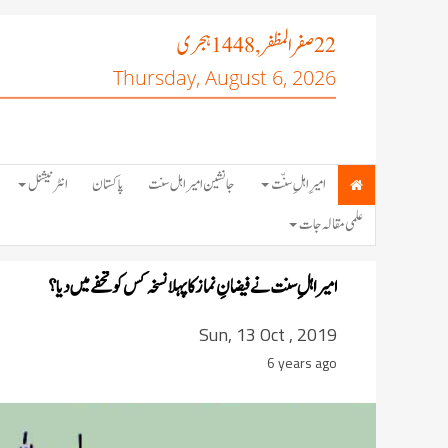
صفر المظفر
ہجری
, 1448
22
Thursday, August 6, 2026
امیرِ اہلِ سنّت
جانشین امیر اہل سنت
پاکستان
انٹرنیشنل
علمی مقالہ جات
امیر اہلِ سنت نے فیضانِ نماز کا پہلا نسخہ کس کو تحفے میں دیا؟
Sun, 13 Oct , 2019
6 years ago