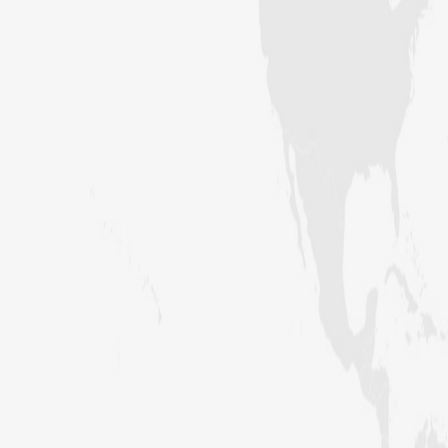
اس ہفتے کا رسالہ ” شانِ صحابہ و اہل بیت
“
سید مختار اشرف رضوی صاحب کی اہلیہ
کے انتقال پر امیر اہلسنت کی تعزیت
اس ہفتے کا رسالہ ”اللہ کا خوف“
اس دور میں صالحین کی پہچان کا معیار
اعلیٰ حضر ت امام احمد رضا ہیں، مولانا
الیاس عطار قادری
اس ہفتے کا رسالہ ” زبان کی حفاظت کی
اہمیت“
امیر اہلسنت کی رہائش گاہ پر بچوں کے