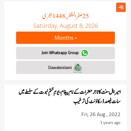
صفر المظفر
ہجری
, 1448
25
Saturday, August 8, 2026
Months
Join Whatsapp Group
Dawateislami
امیر اہل سنت کا تاجر حضرات کے نام پیغام، یومِ ختمِ نبوت کے سلسلے میں
سات فیصد ڈسکاؤنٹ کی ترغیب
Fri, 26 Aug , 2022
3 years ago