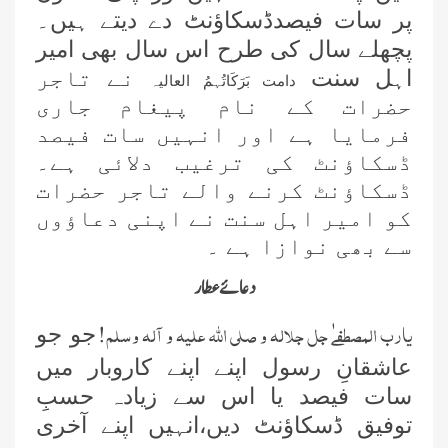
پر سات فیصدڈسکاؤنٹ
دے دیتے ہیں۔
پچھلے سال کی طرح اس سال بھی امیر
اہل سنت
نے تاجر
دامت بَرَکَاتُہمُ العالیہ
حضرات کے نام پیغام جاری
فرمایا ہے اور انہیں سات فیصد
ڈسکاؤنٹ کی ترغیب دلائی ہے۔
بِلا ضرورت بچوں کو گھر سے باہر نہ
ڈسکاؤنٹ کرنے والے تاجر حضرات
جانے دیں، علامہ محمد الیاس عطار
کو امیر اہل سنت نے اپنی دعاؤوں
قادری
سے بھی نوازا ہے ۔
اس ہفتے کا رسالہ ”احیاء العلوم سے 38
دعائے عطار
مدنی پھول (قسط:01)“
یارب المصطفےٰ جل جلالہ و صلی اللہ علیہ و آلہ وسلم
!
جو جو
حکمتِ عملی کے ساتھ نیکی کی دعوت
دینی چاہئے، مولانا محمد الیاس عطار
عاشقانِ رسول اپنے اپنے کاروبار میں
قادری
سات فیصد
یا اس سے زیادہ حسبِ
اس ہفتے کا رسالہ ” فیضان مفتی اعظم
توفیق ڈسکاؤنٹ دیں،انہیں اپنے آخری
ہند “