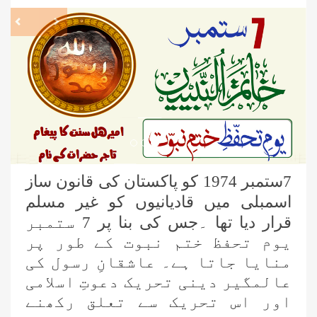
revious
Next
7ستمبر 1974 کو پاکستان کی قانون ساز
اسمبلی میں قادیانیوں کو غیر مسلم
قرار دیا تھا ۔جس کی بنا پر 7 ستمبر
یوم تحفظ ختم نبوت کے طور پر
منایا جاتا ہے۔ عاشقانِ رسول کی
عالمگیر دینی
تحریک دعوتِ اسلامی
اور اس تحریک سے تعلق رکھنے