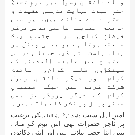
والے عاشقانِ رسول
بھی یومِ تحفظِ
ختمِ نبوت نہایت مذہبی عقیدت و
احترام سے مناتے
ہیں۔ ہر سال
جامعۃ المدینہ
عالمی مدنی مرکز
فیضانِ کراچی میں اجتماعِ پاک
منعقد ہوتا ہے
جو مدنی چینل پر
براہِ راست
نشر کیا جاتا ہے، اس
اجتماع میں جامعۃ المدینہ کے
سینکڑوں طلبہ کرام، اساتذۂ
کرام
اور دیگر عاشقانِ رسول
شرکت کرتے
ہیں جبکہ
مفتیانِ
کرام
کے دیگر پروگرامز بھی
مدنی چینل پر نشر کئے جاتے ہیں۔
امیرِ اہل سنت
کی ترغیب
دامت بَرَکَاتُہمُ العالیہ
پر تاجر حضرات بھی اس یوم کو منانے
میں اپنا حصہ ملاتے ہیں اور اپنی دکانوں