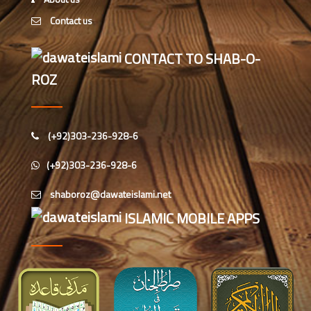
ہیں، علامہ مولانا الیاس عطار قادری
Contact us
اس ہفتے کا رسالہ ” اللہ والوں کے 12
CONTACT TO SHAB-O-
واقعات (قسط: 1) “
ROZ
سید مختار اشرف رضوی صاحب کی اہلیہ
کے انتقال پر امیر اہلسنت کی تعزیت
(+92)303-236-928-6
اس ہفتے کا رسالہ ”اللہ کا خوف“
(+92)303-236-928-6
اس دور میں صالحین کی پہچان کا معیار
ISLAMIC MOBILE APPS
اعلیٰ حضر ت امام احمد رضا ہیں، مولانا
الیاس عطار قادری
اس ہفتے کا رسالہ ” زبان کی حفاظت کی
اہمیت“