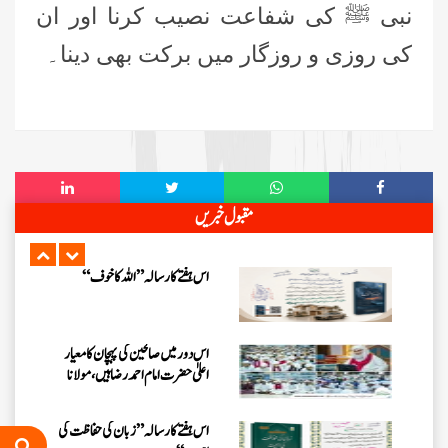
نبی ﷺ
کی شفاعت نصیب کرنا اور ان
زلزلے کا اصل سبب لوگوں کے گناہ
کی روزی و
روزگار میں
برکت بھی دینا۔
ہیں، علامہ مولانا الیاس عطار قادری
اس ہفتے کا رسالہ ” اللہ والوں کے 12
واقعات (قسط: 1) “
سید مختار اشرف رضوی صاحب کی اہلیہ
مقبول خبریں
کے انتقال پر امیر اہلسنت کی تعزیت
اس ہفتے کا رسالہ ”اللہ کا خوف“
اس دور میں صالحین کی پہچان کا معیار
اعلیٰ حضر ت امام احمد رضا ہیں، مولانا
الیاس عطار قادری
اس ہفتے کا رسالہ ” زبان کی حفاظت کی