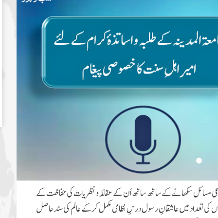
شرعی مسائل سکھانےکے ساتھ ساتھ اُن کے عقائد و نظریات کی حفاظت کے
وں کی تعداد میں عاشقانِ رسول درسِ نظامی مکمل کرکے عالم کی سند حاصل