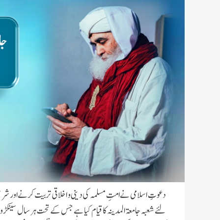
دعوتِ اسلامی نے امتِ مسلمہ کی دینی و اخلاقی تربیت کرنےاور 
لئے شعبہ جامعۃ المدینہ کا قیام کیا ہے جس کے تحت ہر سال سینکڑ