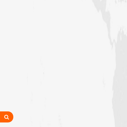
اہمیت“