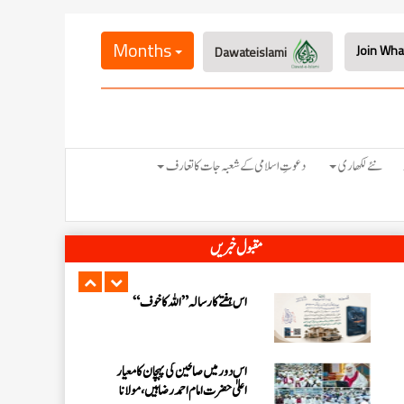
اس ہفتے کا رسالہ ” فیضان مفتی اعظم ہند
“
Months
Dawateislami
زلزلے کا اصل سبب لوگوں کے گناہ
ہیں، علامہ مولانا الیاس عطار قادری
اس ہفتے کا رسالہ ” اللہ والوں کے 12
نئے لکھاری
دعوتِ اسلامی کے شعبہ جات کا تعارف
واقعات (قسط: 1) “
سید مختار اشرف رضوی صاحب کی اہلیہ
مقبول خبریں
کے انتقال پر امیر اہلسنت کی تعزیت
اس ہفتے کا رسالہ ”اللہ کا خوف“
اس دور میں صالحین کی پہچان کا معیار
اعلیٰ حضر ت امام احمد رضا ہیں، مولانا