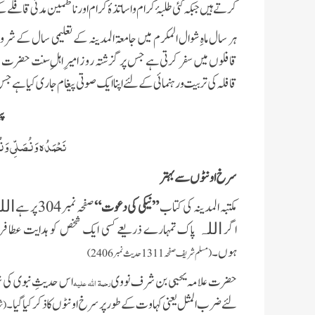
کرتے ہیں جبکہ کئی طلبۂ کرام و اساتذۂ کرام اور ناظمین مدنی قافلے ک
قافلوں میں سفر کرتی ہے جس پر گزشتہ روز امیرِ اہلِ سنت حضرت عل
قافلہ کی تربیت و رہنمائی کے لئے اپنا ایک صوتی پیغام جاری کیا ہے
پی
نَحْمَدُہ وَ نُصَلِّی وَ نُس
سرخ اونٹو ں سے بہتر
مکتبہ المدینہ کی کتاب
”نیکی کی دعوت“
صفحہ نمبر 304 پر ہے
الل
اگر
پاک تمہارے ذریعے کسی ایک شخص کو ہدایت عطا فر
اللہ
ہوں۔
(مسلم شریف صفحہ 1311حدیث نمبر 2406)
حضرت علامہ یحیی بن شرف نووی
اس حدیثِ نبوی کی شر
رحمۃ اللہ علیہ
لئے ضرب المثل یعنی کہاوت کے طور پر سرخ اونٹوں کا ذکر کیا گیا ۔
(شرح