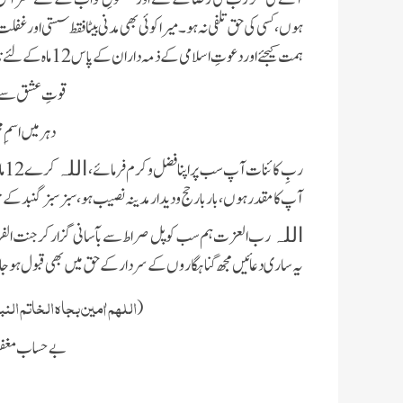
ہوں، کسی کی حق تلفی نہ ہو ۔ میرا کوئی بھی مدنی بیٹا فقط سستی ا
ہمت کیجئے اور دعوتِ اسلامی کے ذمہ داران کے پاس 12 ماہ کے لئے نام لکھوادیجئےاور تمام رکاوٹوں کو دور کرکے سفر شروع کردیجئے۔
قوتِ عشق سے ہ
دہر میں اسم ِ
ربِ کائنات آپ سب پر اپنا فضل و کرم فرمائے،
کر
اللہ
آپ کا مقدر ہوں، بار بار حج و دیدار مدینہ نصیب ہو، سبز سبز گنبد
رب العزت ہم سب کو پل صراط سے بآسانی گزار کر جنت ال
اللہ
یہ ساری دعائیں مجھ گناہگاروں کے سردار کے حق میں بھی قبول ہو
اللھم اٰمین بجاہ الخاتم النب
(
بے حساب مغفرت 