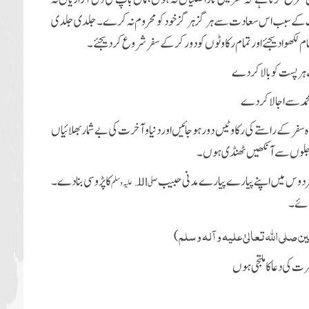
ور غفلت کے سبب اس سعادت سے ہر گز ہرگز خود کو محروم نہ کرے ۔ جلدی جلدی
ر پست کو بالا کردے
 محمد سے اجالا کردے
ے 12 ماہ سفر کے راستے کی رکاوٹیں دور ہوجائیں اور دنیا و آخرت کی بےشمار بھلائیاں
 کے جلوں سے آنکھیں ٹھنڈی ہوں۔
فردوس میں اپنے پیارے پیارے مدنی حبیب
کا پڑوسی بنادے۔
صلی
علیہ وسلم
اللہ
جائے۔
ین صلی اللہ تعالیٰ علیہ وآلہ وسلم
)
کی دعا کا ملتجی ہوں