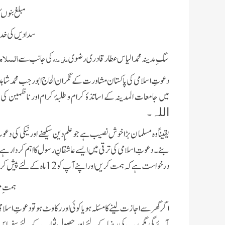
مبلغ بنوں 
سدا دیں کی خ
السلام 
سگِ مدینہ محمد الیاس عطار قادری رضوی
کی جانب سے
عفی عنہ
دعوتِ اسلامی کی پاکستان مشاورت کے نگران الحاج ابو رجب محمد شاہد 
میں جامعات المدینہ کے اساتذۂ کرام و طلبۂ کرام اور ناظمین کی ایک تعداد 12 ماہ کے مدنی قافلوں میں س
۔
اللہ
یقیناً وہ مسلما ن بڑا خوش نصیب ہے جو علمِ دین سیکھنے اور نیکی کی 
بنے۔ دعوتِ اسلامی کی ترقی میں ایسے عاشقانِ رسول کا اہم کردار ہ
درخواست ہے کہ ہمت کریں اور اپنے آپ کو 12 ماہ کے لئے پیش کردیں۔
ہمتِ م
اگر گھر سے اجازت لینے کا مسئلہ ہویا کوئی اور رکاوٹ ہو تو دعوتِ 
آئے گی مگر رب کی رضا کے لئے اور حصولِ ثواب کے لئے سفر اس ط