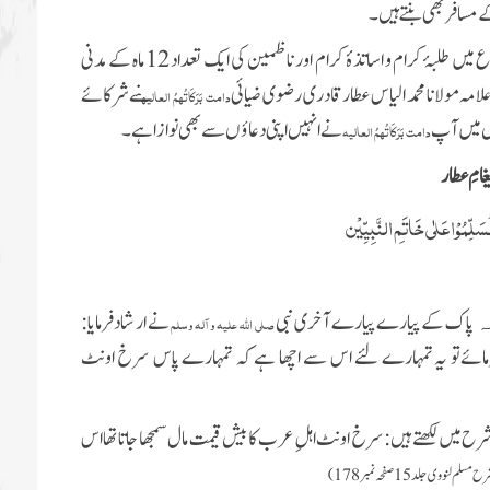
ے مسافر بھی بنتے ہیں۔
ہر سال ماہِ شوال المکرم میں جامعۃ المدینہ کے تعلیمی سال کے شروع میں طلبۂ کرام و اساتذۂ کرام اور ناظمین کی ایک تعداد 12 ماہ کے مدنی
امہ مولانا محمد الیاس عطار قادری رضوی ضیائی
نے شرکائے
دامت بَرَکَاتُہمُ العالیہ
 جس میں آپ
نے انہیں اپنی دعاؤں سے بھی نوازا ہے۔
دامت بَرَکَاتُہمُ العالیہ
غامِ عطار
َلِّمُوْا عَلٰی خَاتَمِ النَّبِیِّیْن
پاک کے پیارے پیارے آخری نبی
نے ار شاد فرمایا:
ہ
صلی اللہ علیہ وآلہ وسلم
مائےتو یہ تمہارے لئے اس سے اچھا ہے کہ تمہارے پاس سرخ اونٹ
ح میں لکھتے ہیں: سرخ اونٹ اہلِ عرب کا بیش قیمت مال سمجھا جاتاتھا اس
 مسلم لنووی جلد 15 صفحہ نمبر 178 )