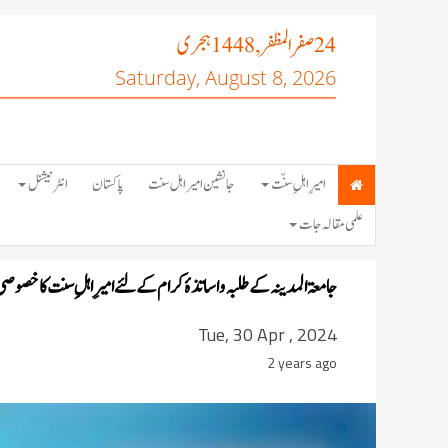
صفر المظفر
ہجری
, 1448
24
Saturday, August 8, 2026
امیرِ اہلِ سنّت
جانشین امیر اہل سنت
پاکستان
انٹرنیشنل
علمی مقالہ جات
جامعۃ المدینہ کے طلبہ و اساتذۂ کرام کے لئے امیرِ اہلِ سنت کاخصوصی
Tue, 30 Apr , 2024
2 years ago