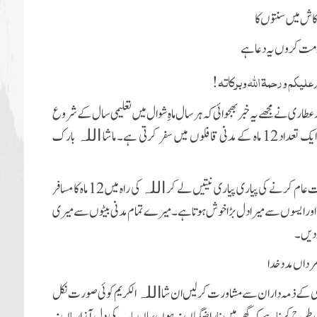
کاش میں سنتوں کا
دمت کروں یہ دعا ہے
علیکم ورحمۃ اللہ وبرکاتہ!
عطاری نے مجھے یہ خبر بھجوائی کہ ہر سال ماہِ شوال میں تعلیمی سال کے شروع
فر کرتی ہے۔ ماشا
بارک
اللہ
دعوت عام کرنے کی پیاری پیاری نیتیں لے کر
کی راہ میں 12 ماہ کا مسافر
اللہ
ے اور ایسوں سے میرا دل بڑا خوش ہوتا ہے۔ میرے تمام مدنی بیٹوں سے میری
رداں مدد خدا
اسلامی کے ذمہ داران سے مشاورت کرلیں ان شا
الکریم کوئی صورت نکل
اللہ
رح کرنا ہے کہ گھر میں ناراضگیاں نہ ہوں، ماں باپ کی دل آزاریاں نہ