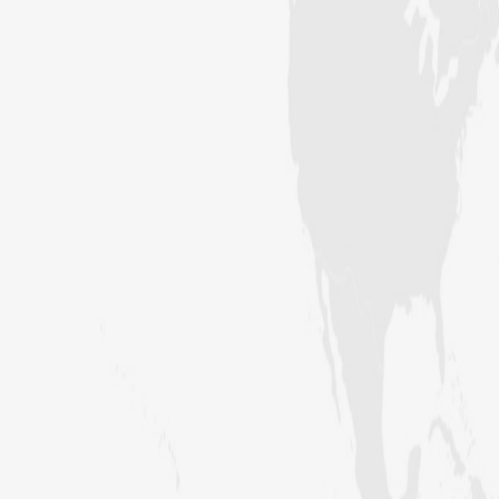
زلزلے کا اصل سبب لوگوں کے گناہ
ہیں، علامہ مولانا الیاس عطار قادری
اس ہفتے کا رسالہ ” اللہ والوں کے 12
واقعات (قسط: 1) “
سید مختار اشرف رضوی صاحب کی اہلیہ
کے انتقال پر امیر اہلسنت کی تعزیت
اس ہفتے کا رسالہ ”اللہ کا خوف“
اس دور میں صالحین کی پہچان کا معیار
اعلیٰ حضر ت امام احمد رضا ہیں، مولانا
الیاس عطار قادری
اس ہفتے کا رسالہ ” زبان کی حفاظت کی