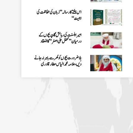
الیاس عطار قادری
اس ہفتے کا رسالہ ” زبان کی حفاظت کی
اہمیت“
امیر اہلسنت کی رہائش گاہ پر بچوں کے
درمیان” محفل علی اصغر “کا انعقاد
بِلا ضرورت بچوں کو گھر سے باہر نہ جانے
دیں، علامہ محمد الیاس عطار قادری
اس ہفتے کا رسالہ ”احیاء العلوم سے 38
مدنی پھول (قسط:01)“
حکمتِ عملی کے ساتھ نیکی کی دعوت دینی
چاہئے، مولانا محمد الیاس عطار قادری
اس ہفتے کا رسالہ ” فیضان مفتی اعظم ہند
“