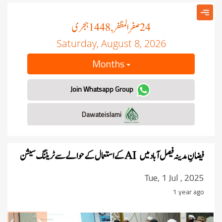
صفر المظفر
ہجری
, 1448
24
Saturday, August 8, 2026
Months
Join Whatsapp Group
Dawateislami
فیضانِ مدینہ فیصل آباد میں
AI
کے استعمال کے حوالے سے ٹریننگ سیشن
Tue, 1 Jul , 2025
1 year ago
revious
Next