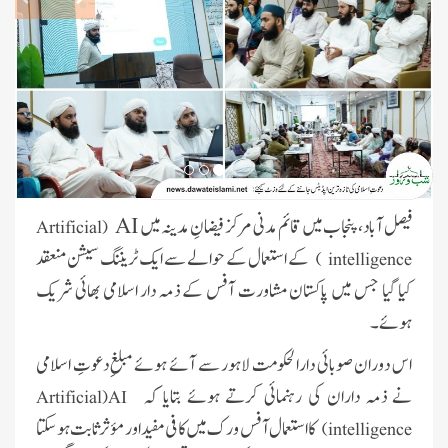
فیصل آباد، پنجاب میں قائم مدنی مرکز فیضانِ مدینہ میں
AI
Artificial
(
کے استعمال کے حوالے سے ایک ٹریننگ سیشن منعقد
)
intelligence
کیا گیا جس میں پاکستان مشاورت آفس کے ذمہ دار اسلامی بھائی شریک
ہوئے۔
علمائے کرام کی فیضانِ مدینہ، جہلم،
اس دوران صوبائی دارالحکومت لاہور سے آئے ہوئے مبلغِ دعوتِ اسلامی
پنجاب تشریف آوری
نے ذمہ داران کی رہنمائی کرتے ہوئے بتایا کہ
Artificial
(
AI
فیضانِ مدینہ کراچی میں دعوتِ اسلامی
کا استعمال آفس ورک میں کافی مفید اور مؤثر ثابت ہو سکتا
)
intelligence
کے تحت ”واک ان جاب انٹرویوز“ کا