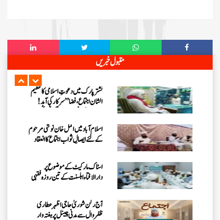
آج رکن شوریٰ حاجی امین عطاری
میرپور خاص سے مدنی چینل پر ہفتہ وار
اجتماع میں بیان فرمائیں گے
دعوتِ اسلامی کا ”شجرکاری
مقبول خبریں
ٹرانسمیشن“ کا اعلان، پاکستان کو سرسبز
بنانے کا مشن جاری
نشتر پارک میں دعوتِ اسلامی کا عظیم
الشان اجتماع، فضا ”سرکار کی آمد !
مرحبا“ کے نعروں سے گونج اٹھی
اسلام آبادمیں اکمل خان نوشی مرحوم
کے لئے ایصالِ ثواب اجتماع کا انعقاد
اسٹاک مارکیٹ کے موضوع پر
دارالافتاء اہلسنت کے تین روزہ فقہی
سیمینار کا انعقاد
آج رکن شوریٰ حاجی اظہرعطاری
ظفروال سے مدنی چینل پر ہفتہ وار