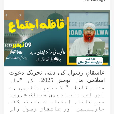
revious
Next
عاشقانِ رسول کی دینی تحریک دعوت
اسلامی ماہ نومبر 2025ء کو ”ماہ
مدنی قافلہ “ کے طور منارہی ہے
اور اسی سلسلے میں مختلف شہروں
میں قافلہ اجتماعات منعقد کئے
جارہےہیں اور عاشقان رسول راہِ