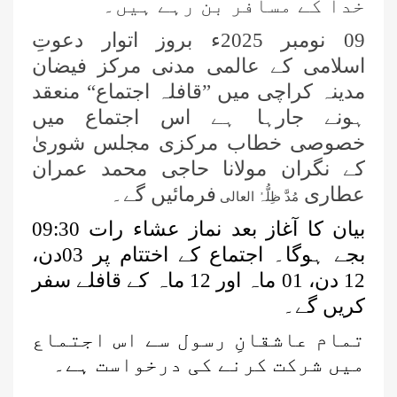
خدا کے مسافر بن رہے ہیں۔
09 نومبر 2025ء بروز اتوار
دعوتِ
اسلامی کے عالمی مدنی مرکز فیضان
اسلام آباد میں معروف شخصیات کے
مدینہ کراچی میں ”قافلہ اجتماع“ منعقد
لیے سیکھنے سکھانے کے حلقے کا انعقاد
ہونے جارہا ہے اس اجتماع میں
خصوصی خطاب مرکزی مجلس شوریٰ
کراچی میں ایگریکلچر اینڈ لائیو اسٹاک
کے نگران مولانا حاجی محمد عمران
سے وابستہ عاشقانِ رسول کا سنتوں
بھرا اجتماع
عطاری
فرمائیں گے۔
مُدَّ ظِلُّہُ العالی
26 جولائی کو نشتر پارک، کراچی میں
بیان کا آغاز بعد نماز عشاء رات 09:30
عظیم الشان ”میلاد اجتماع“ کا
بجے ہوگا۔ اجتماع کے اختتام پر 03دن،
انعقادہوگا
12 دن، 01 ماہ اور 12 ماہ کے قافلے سفر
امیرِ اہلِ سنت نے حاجی عبد الشکور
کریں گے۔
عطاری (عرف کاکا) کی نمازِ جنازہ
پڑھائی
تمام عاشقانِ رسول سے اس اجتماع
اعلیٰ حضرت امام احمد رضا خان کے
میں شرکت کرنے کی درخواست ہے۔
ایصالِ ثواب کے لیے 3 دن کے
قافلوں کا اعلان