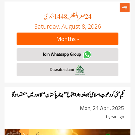
صفر المظفر
ہجری
, 1448
24
Saturday, August 8, 2026
Months
Join Whatsapp Group
Dawateislami
یکم مئی کو دعوتِ اسلامی کا ہفتہ وار اجتماع ”مینار پاکستان“ لاہور میں منعقد ہوگا
Mon, 21 Apr , 2025
1 year ago
revious
Next