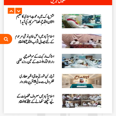
مقبول خبریں
ٹرانسمیشن“ کا اعلان، پاکستان کو سرسبز
بنانے کا مشن جاری
نشتر پارک میں دعوتِ اسلامی کا عظیم
الشان اجتماع، فضا ”سرکار کی آمد !
مرحبا“ کے نعروں سے گونج اٹھی
اسلام آبادمیں اکمل خان نوشی مرحوم
کے لئے ایصالِ ثواب اجتماع کا انعقاد
اسٹاک مارکیٹ کے موضوع پر
دارالافتاء اہلسنت کے تین روزہ فقہی
سیمینار کا انعقاد
آج رکن شوریٰ حاجی اظہرعطاری
ظفروال سے مدنی چینل پر ہفتہ وار
اجتماع میں بیان فرمائیں گے
اسلام آباد میں معروف شخصیات کے
لیے سیکھنے سکھانے کے حلقے کا انعقاد