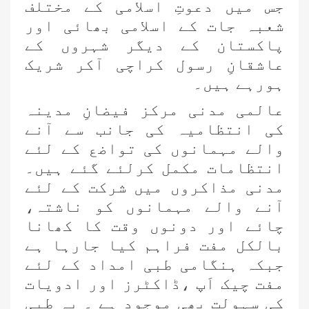
جس میں دعوتِ اسلامی کے مختلف
شعبہ جات کے اسلامی بھائی اور
پاکستان کے دیگر شہروں کے
عاشقانِ رسول
کراچی آکر شریک
ہورہے ہیں۔
عالمی مدنی مرکز فیضانِ مدینہ
کی انتظامیہ کی جانب سے آنے
والے مہمانوں کی تواضع کے لئے
انتظامات مکمل کرلئے گئے ہیں۔
مدنی مذاکروں میں شرکت کے لئے
آنے والے مہمانوں کو ناشتہ،
چائے اور دونوں وقت کا کھانا
بالکل مفت فراہم کیا جارہا ہے
جبکہ ہنگامی طبی امداد
کے لئے
مفت چیک اَپ ،ڈاکٹرز اور ادویات
کی سہولت بھی موجود ہے ۔ یہ طبی