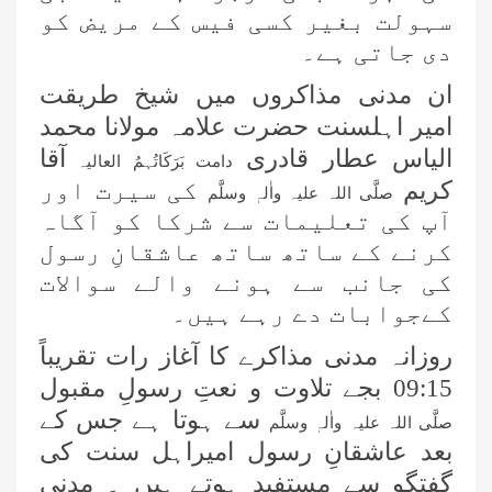
سہولت
بغیر کسی فیس کے مریض کو
دی جاتی ہے۔
ان مدنی مذاکروں میں شیخ طریقت
امیر اہلسنت حضرت علامہ مولانا محمد
الیاس عطار قادری
آقا
دامت بَرَکَاتُہمُ العالیہ
کریم
کی سیرت اور
صلَّی اللہ علیہ واٰلہٖ وسلَّم
آپ کی تعلیمات سے شرکا کو آگاہ
کرنے کے ساتھ ساتھ
عاشقانِ رسول
کی جانب سے ہونے والے سوالات
کےجوابات دے رہے ہیں۔
روزانہ مدنی مذاکرے کا آغاز رات تقریباً
09:15 بجے تلاوت و نعتِ رسولِ مقبول
سے ہوتا ہے جس کے
صلَّی اللہ علیہ واٰلہٖ وسلَّم
بعد عاشقانِ رسول امیراہل سنت کی
اسلام آباد میں معروف شخصیات کے
گفتگو سے مستفید ہوتے ہیں ۔ مدنی
لیے سیکھنے سکھانے کے حلقے کا انعقاد