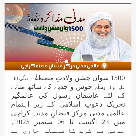
revious
Next
1500 سواں جشن ولادتِ مصطفٰے
صلَّی اللہ
جوش و جذبے کے ساتھ منانے
علیہ واٰلہٖ وسلَّم
کے لئے عاشقانِ رسول کی عالمگیر
تحریک دعوتِ اسلامی کے زیر اہتمام
عالمی مدنی مرکز فیضانِ مدینہ کراچی
میں
23 اگست تا 06 ستمبر 2025ء
مدنی مذاکرے کا سلسلہ جاری ہے