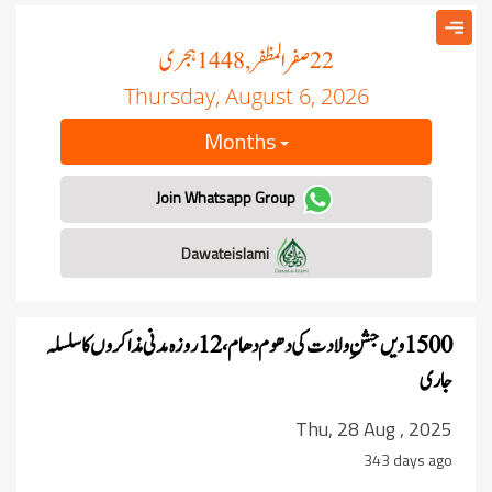
صفر المظفر
ہجری
, 1448
22
Thursday, August 6, 2026
Months
Join Whatsapp Group
Dawateislami
1500 ویں جشنِ ولادت کی دھوم دھام، 12 روزہ مدنی مذاکروں کا سلسلہ
جاری
Thu, 28 Aug , 2025
343 days ago