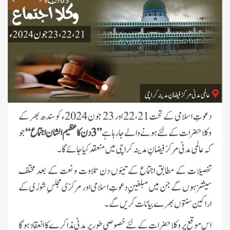
دعوتِ اسلامی کے تحت 21، 22 اور 23 جون 2024ء کو سندھ بھر کے
وکلا حضرات کے لئے ہونے والے جا رہا ہے
”3 دن کا عظیم الشان اجتماع“
جو
کہ عالمی مدنی مرکز فیضانِ مدینہ کراچی میں منعقد کیا جائے گا۔
تفصیلات کے مطابق اجتماع کے تینوں دن تلاوت و نعت کے بعد مختلف
سیشنز ہوں گے جن میں مبلغینِ دعوتِ اسلامی اور مرکزی مجلسِ شورٰی کے
اراکین سنتوں بھرے بیانات کریں گے۔
اس موقع پر وکلا حضرات کے لئے خصوصی طور پر مدنی مذاکرے کا انعقاد ہو گا