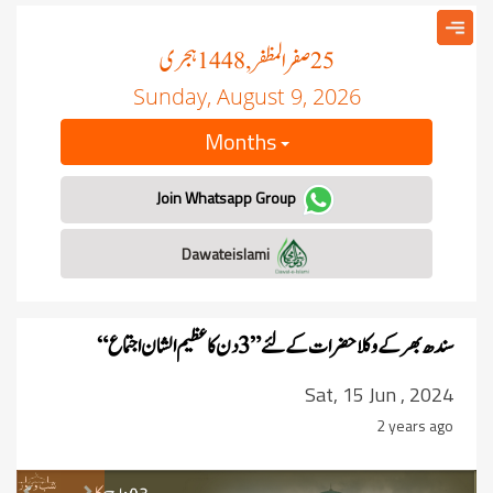
صفر المظفر
ہجری
, 1448
25
Sunday, August 9, 2026
Months
Join Whatsapp Group
Dawateislami
سندھ بھر کے وکلا حضرات کے لئے ”3 دن کا عظیم الشان اجتماع“
Sat, 15 Jun , 2024
2 years ago
revious
Next