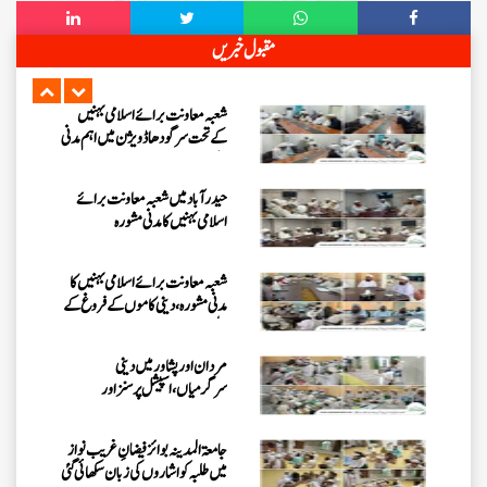
فیضانِ مدینہ ننکانہ میں 3 دن (25،
مقبول خبریں
تا 27 جولائی 2026ء) کا ”روحانی
علاج کورس“
شعبہ معاونت برائے اسلامی بہنیں
کے تحت سرگودھا ڈویژن میں اہم مدنی
مشورہ
حیدرآباد میں شعبہ معاونت برائے
اسلامی بہنیں کا مدنی مشورہ
شعبہ معاونت برائے اسلامی بہنیں کا
مدنی مشورہ، دینی کاموں کے فروغ کے
لیے اہداف
مردان اور پشاور میں دینی
سرگرمیاں، اسپیشل پرسنز اور
سرپرستوں سے ملاقات
جامعۃ المدینہ بوائز فیضانِ غریب نواز
میں طلبہ کو اشاروں کی زبان سکھائی گئی