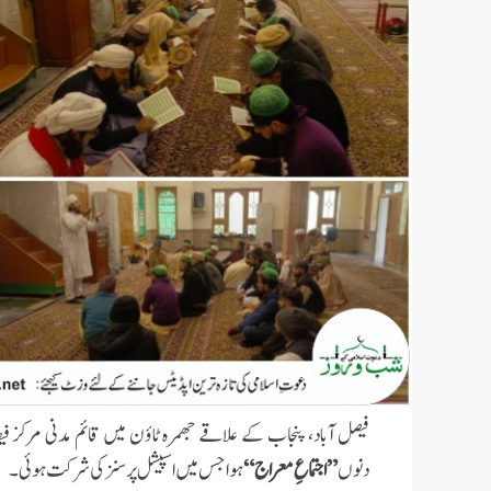
فیصل آباد، پنجاب کے علاقے جھمرہ ٹاؤن میں قائم مدنی مرکز فی
دنوں
”اجتماعِ معراج“
ہوا جس میں اسپیشل پرسنز کی شرکت ہوئی۔