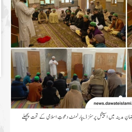
ضانِ مدینہ میں اسپیشل پرسنز ڈیپارٹمنٹ دعوتِ اسلامی کے تحت پچھلے