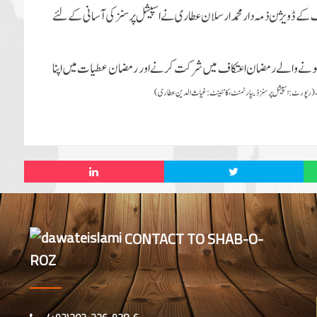
یف کے ڈویژن ذمہ دار محمد ارسلان عطاری نے اسپیشل پرسنز کی آسانی کے لئے
حت ہونے والے رمضان اعتکاف میں شرکت کرنے اور رمضان عطیات میں اپنا
(رپورٹ:
اسپیشل پرسنز ڈیپارٹمنٹ ، کانٹینٹ:غیاث الدین عطاری)
CONTACT TO SHAB-O-
ROZ