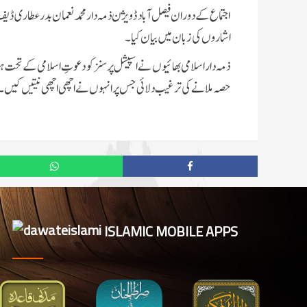
اجتماع کے دوران فیصل آباد ڈویژن ذمہ دار محمد نعمان بدر عطاری ڈ
اشاروں کی زبان میں بیان کیا۔
ذمہ دار اسلامی بھائیوں نے اسپیشل پرسنز کو دعوتِ اسلامی کے ت
حصہ ملانے کی ترغیب دلائی جس پر انہوں نے اچھی اچھی نیتیں کیں۔
ISLAMIC MOBILE APPS