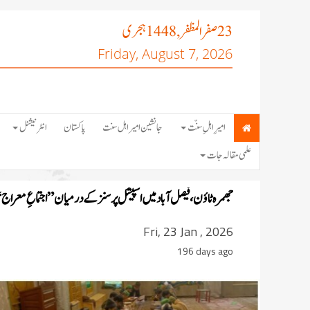
صفر المظفر
ہجری
, 1448
23
Friday, August 7, 2026
امیرِ اہلِ سنّت
جانشین امیر اہل سنت
پاکستان
انٹرنیشنل
علمی مقالہ جات
جھمرہ ٹاؤن، فیصل آباد میں اسپیشل پرسنز کے درمیان ”اجتماعِ معراج“ ک
Fri, 23 Jan , 2026
196 days ago