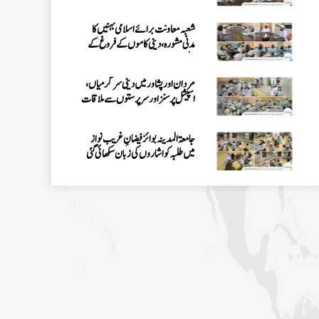
شعبہ معاونت برائے اسلامی بہنیں کا
مدنی مشورہ، دینی کاموں کے فروغ کے
لیے اہداف
مردان اور پشاور میں دینی سرگرمیاں،
اسپیشل پرسنز اور سرپرستوں سے ملاقات
جامعۃ المدینہ بوائز فیضانِ غریب نواز
میں طلبہ کو اشاروں کی زبان سکھائی گئی
اسپیشل پرسنز ڈیپارٹمنٹ کے تحت 3 دن
کا قافلہ، دینی احکام اور سنتوں کی تربیت
پشاور: مدرسۃ المدینہ میں سیکھنے سکھانے
کا حلقہ، اسپیشل پرسنز کی معاونت کا ذہن
فیضانِ مدینہ G-11، اسلام آباد میں
اسپیشل پرسنز کے لیے خصوصی حلقے کا