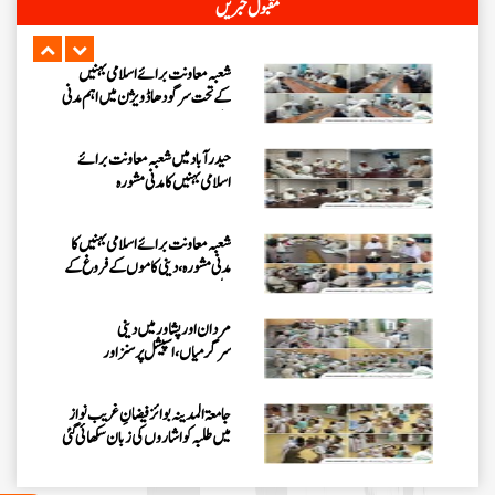
مقبول خبریں
تا 27 جولائی 2026ء) کا ”روحانی
علاج کورس“
شعبہ معاونت برائے اسلامی بہنیں
کے تحت سرگودھا ڈویژن میں اہم مدنی
مشورہ
حیدرآباد میں شعبہ معاونت برائے
اسلامی بہنیں کا مدنی مشورہ
شعبہ معاونت برائے اسلامی بہنیں کا
مدنی مشورہ، دینی کاموں کے فروغ کے
لیے اہداف
مردان اور پشاور میں دینی
سرگرمیاں، اسپیشل پرسنز اور
سرپرستوں سے ملاقات
جامعۃ المدینہ بوائز فیضانِ غریب نواز
میں طلبہ کو اشاروں کی زبان سکھائی گئی