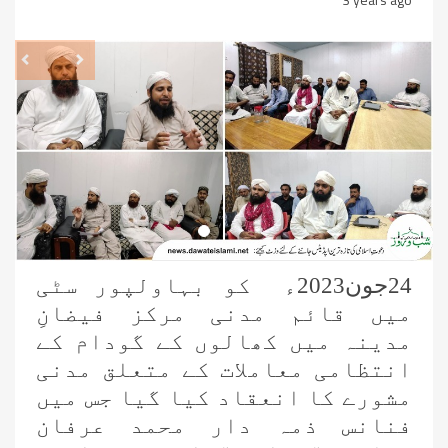
revious
Next
24جون2023ء کو بہاولپور سٹی
میں قائم مدنی مرکز فیضانِ
مدینہ میں کھالوں کے گودام کے
انتظامی معاملات کے متعلق مدنی
مشورے کا انعقاد کیا گیا جس میں
جامعۃ المدینہ بوائز فیضانِ غریب نواز
فنانس ذمہ دار محمد عرفان
میں طلبہ کو اشاروں کی زبان سکھائی گئی