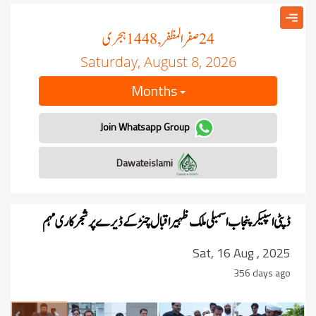
صفر المظفر
ہجری
, 1448
24
Saturday, August 8, 2026
Months
Join Whatsapp Group
Dawateislami
ڈپٹی اسپیکر پنجاب اسمبلی ملک ظہیر اقبال چنڑ کے ڈیرے پر شجرکاری مہم
Sat, 16 Aug , 2025
356 days ago
revious
Next