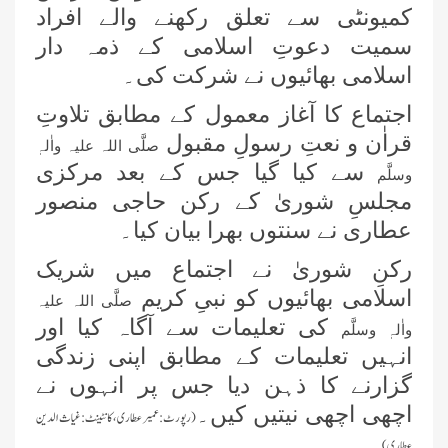
کمیونٹی سے تعلق رکھنے والے افراد
سمیت دعوتِ اسلامی کے ذمہ دار
اسلامی بھائیوں نے شرکت کی۔
اجتماع کا آغاز معمول کے مطابق تلاوتِ
اسلام آباد میں معروف شخصیات کے
قراٰن و نعتِ رسولِ مقبول
لیے سیکھنے سکھانے کے حلقے کا انعقاد
صلَّی اللہ علیہ واٰلہٖ
سے کیا گیا جس کے بعد مرکزی
وسلَّم
مجلسِ شوریٰ کے رکن حاجی منصور
کراچی میں ایگریکلچر اینڈ لائیو اسٹاک
سے وابستہ عاشقانِ رسول کا سنتوں
عطاری نے سنتوں بھرا بیان کیا۔
بھرا اجتماع
رکنِ شوریٰ نے اجتماع میں شریک
26 جولائی کو نشتر پارک، کراچی میں
اسلامی بھائیوں کو نبیِ کریم
عظیم الشان ”میلاد اجتماع“ کا
صلَّی اللہ علیہ
انعقادہوگا
کی تعلیمات سے آگاہ کیا اور
واٰلہٖ وسلَّم
انہیں تعلیمات کے مطابق اپنی زندگی
امیرِ اہلِ سنت نے حاجی عبد الشکور
عطاری (عرف کاکا) کی نمازِ جنازہ
گزارنے کا ذہن دیا جس پر انہوں نے
پڑھائی
اچھی اچھی نیتیں کیں۔
(رپورٹ:
عمیر عطاری ، کانٹینٹ:غیاث الدین
اعلیٰ حضرت امام احمد رضا خان کے
عطاری)