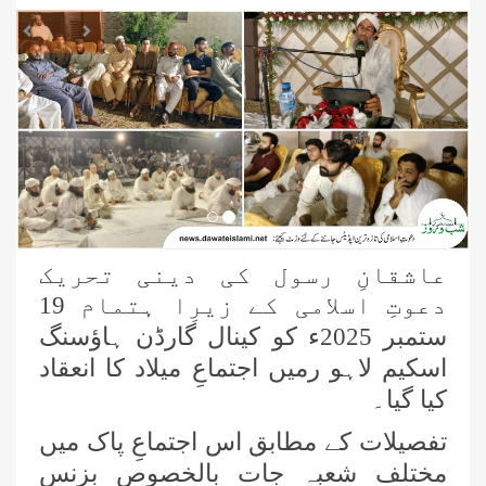
revious
Next
عاشقانِ رسول کی دینی تحریک
دعوتِ اسلامی کے زیرِا ہتمام 19
ستمبر 2025ء کو کینال گارڈن ہاؤسنگ
اسکیم لاہو رمیں اجتماعِ میلاد کا انعقاد
کیا گیا۔
تفصیلات کے مطابق اس اجتماعِ پاک میں
مختلف شعبہ جات بالخصوص بزنس