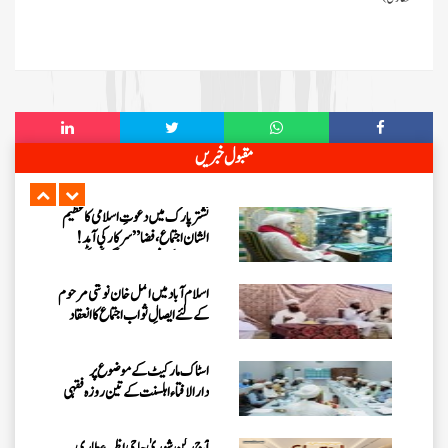
ایصالِ ثواب کے لیے 3 دن کے
قافلوں کا اعلان
آج رکن شوریٰ حاجی امین عطاری
میرپور خاص سے مدنی چینل پر ہفتہ وار
اجتماع میں بیان فرمائیں گے
دعوتِ اسلامی کا ”شجرکاری
مقبول خبریں
ٹرانسمیشن“ کا اعلان، پاکستان کو سرسبز
بنانے کا مشن جاری
نشتر پارک میں دعوتِ اسلامی کا عظیم
الشان اجتماع، فضا ”سرکار کی آمد !
مرحبا“ کے نعروں سے گونج اٹھی
اسلام آبادمیں اکمل خان نوشی مرحوم
کے لئے ایصالِ ثواب اجتماع کا انعقاد
اسٹاک مارکیٹ کے موضوع پر
دارالافتاء اہلسنت کے تین روزہ فقہی
سیمینار کا انعقاد