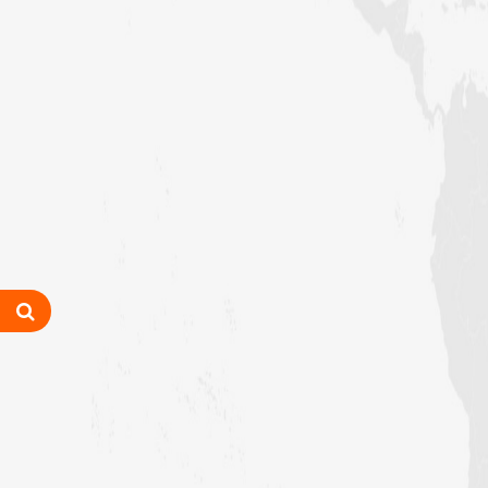
انعقاد
وفاقی دارالحکومت اسلام آباد میں رہائشی
”اشاروں کی زبان کورس“ کا انعقاد
فیضانِ مدینہ آفندی ٹاؤن حیدرآباد
میں 3 دن (25، تا 27 جولائی
2026ء) کا ”روحانی علاج کورس“
فیضانِ مدینہ ننکانہ میں 3 دن (25،
تا 27 جولائی 2026ء) کا ”روحانی
علاج کورس“
شعبہ معاونت برائے اسلامی بہنیں کے
تحت سرگودھا ڈویژن میں اہم مدنی
مشورہ
حیدرآباد میں شعبہ معاونت برائے
اسلامی بہنیں کا مدنی مشورہ
شعبہ معاونت برائے اسلامی بہنیں کا