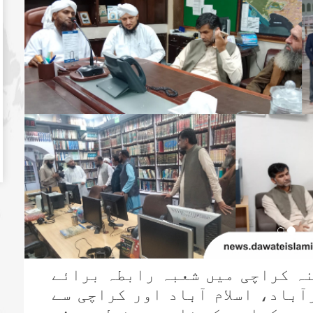
ہ کراچی میں شعبہ رابطہ برائے
باد، اسلام آباد اور کراچی سے