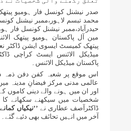
تعلق رکھنے والی شخصیات نے دو
صدر نیشنل کونسل فار ہومیو پیتھک پ
محمد تبسم لاہور،ممبر نیشنل کونسل
حیدرآباد،ممبر نیشنل کونسل فار ہومی
مین آل پاکستان ہومیو پیتھک الائ
پیتھک کمیسٹ ایسوی ایشن ڈاکٹر نعی
میڈیکل الائنس ایسٹ کراچی ڈاکٹر
پاکستان میڈیکل الائنس۔
اس موقع پر شعبہ کفن دفن ذمہ د
عالمی مدنی مرکز فیضانِ مدینہ میں
اور ان میں ہونے والے دینی کاموں ک
شخصیات میں سیکھنے سکھانے کا ح
ڈاکٹرآصف عطاری نے
’’نیکیاں کمانے‘
آخر میں انہیں تحائف بھی دئیے گئے۔