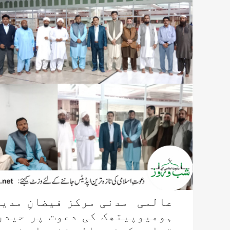
عالمی مدنی مرکز فیضانِ مدین
ہومیوپیتھک کی دعوت پر حیدرآ