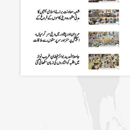
شعبہ معاونت برائے اسلامی بہنیں کا
مدنی مشورہ، دینی کاموں کے فروغ کے
لیے اہداف
مردان اور پشاور میں دینی سرگرمیاں،
اسپیشل پرسنز اور سرپرستوں سے ملاقات
جامعۃ المدینہ بوائز فیضانِ غریب نواز
میں طلبہ کو اشاروں کی زبان سکھائی گئی
اسپیشل پرسنز ڈیپارٹمنٹ کے تحت 3 دن
کا قافلہ، دینی احکام اور سنتوں کی تربیت
پشاور: مدرسۃ المدینہ میں سیکھنے سکھانے
کا حلقہ، اسپیشل پرسنز کی معاونت کا ذہن
فیضانِ مدینہ G-11، اسلام آباد میں
اسپیشل پرسنز کے لیے خصوصی حلقے کا