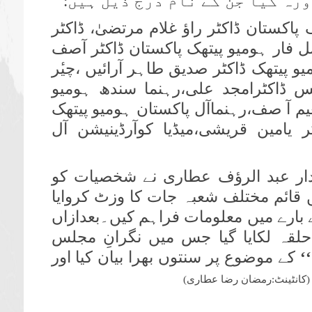
رہ کیا جن کے نام درج ذیل ہیں:
اکستان ڈاکٹر راؤ غلام مرتضیٰ، ڈاکٹر
 فار ہومیو پیتھک پاکستان ڈاکٹر آصف
و پیتھک ڈاکٹر صدیق طاہر آرائیں ،چیٔر
نس ڈاکٹرامجد علی،رہنما سندھ ہومیو
م آ صف،رہنماآل پاکستان ہومیو پیتھک
 یامین قریشی،میڈیا کوآرڈینیشن آل
ار عبد الرؤف عطاری نے شخصیات کو
 قائم مختلف شعبہ جات کا وزٹ کروایا
ے بارے میں معلومات فراہم کیں۔بعدازاں
لقہ لکایا گیا جس میں نگرانِ مجلس
‘
کے موضوع پر سنتوں بھرا بیان کیا اور
(
کانٹینٹ:رمضان رضا عطاری)