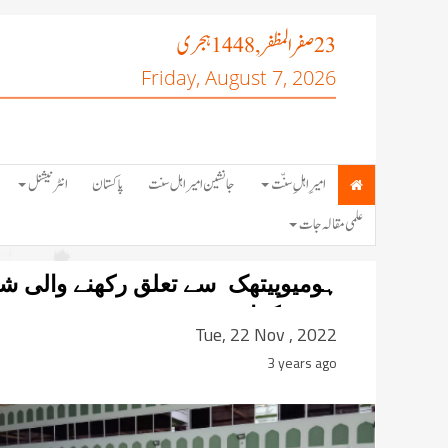
صفر المظفر
ہجری
, 1448
23
Friday, August 7, 2026
امیرِ اہلِ سنّت
جانشین امیر اہل سنت
پاکستان
انٹرنیشنل
علمی مقالہ جات
ہومیوپیتھک سے تعلق رکھنے والی ش
مدینہ کراچی میں دورہ
Tue, 22 Nov , 2022
3 years ago