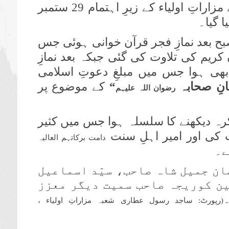
شریف میں دعوت اسلامی کے شعبے مزاراتِ اولیاء کے زیرِ اہتمام 29 ستمبر
 29 ستمبر کی صبح بعد نمازِ فجر قرآن خوانی ہوئی جس
کریم کی تلاوت کی گئی جبکہ بعد نمازِ
 بھی ہوا جس میں مبلغِ دعوتِ اسلامی
نِ صحابہ
“
کے موضوع پر
رضوان اللہ علیہم
رہ دیکھنے کا سلسلہ ہوا جس میں کثیر
 کی اور امیر اہلِ سنت
دامت برکاتہم العالیہ
ے۔
ان جمیل شاہ صاحب، سیّد اسماعیل
ن کوریجہ صاحب سمیت دیگر معزز
(رپورٹ: ساجد رسول عطاری شعبہ مزاراتِ اولیاء ،