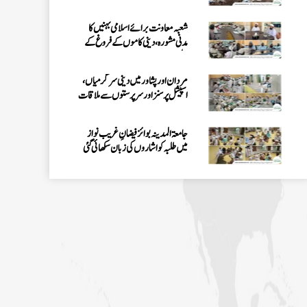
شعبہ معاونت برائے اسلامی بہنیں کا
مدنی مشورہ، دینی کاموں کے فروغ کے
لیے اہداف
مردان اور پشاور میں دینی سرگرمیاں،
اسپیشل پرسنز اور سرپرستوں سے ملاقات
جامعۃ المدینہ بوائز فیضانِ غریب نواز
میں طلبہ کو اشاروں کی زبان سکھائی گئی
اسپیشل پرسنز ڈیپارٹمنٹ کے تحت 3 دن
کا قافلہ، دینی احکام اور سنتوں کی تربیت
پشاور: مدرسۃ المدینہ میں سیکھنے سکھانے
کا حلقہ، اسپیشل پرسنز کی معاونت کا ذہن
فیضانِ مدینہ G-11، اسلام آباد میں
اسپیشل پرسنز کے لیے خصوصی حلقے کا