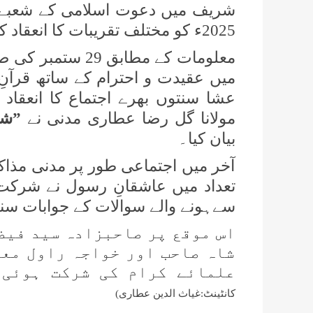
2025ء کو مختلف تقریبات کا انعقاد کیا گیا۔
معلومات کے مطابق
میں عقیدت و احترام کے ساتھ قرآنِ 
عشا سنتوں بھرے اجتماع کا انعقاد
مولانا گل رضا عطاری مدنی نے
”شا
بیان کیا۔
آخر میں اجتماعی طور پر مدنی مذاک
تعداد میں عاشقانِ رسول نے شرکت
سےہونے والے سوالات کے جوابات سن
اس موقع پر صاحبزادہ سید فیض
شاہ صاحب اور خواجہ راول معی
علمائے کرام کی شرکت ہوئی۔
کانٹینٹ:غیاث الدین عطاری)