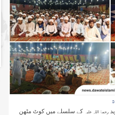
ید
کے سلسلے میں کوٹ مٹھن
رحمۃُ اللہِ علیہ