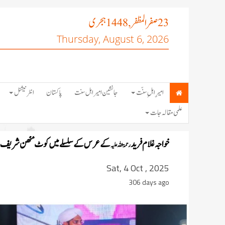
صفر المظفر
ہجری
, 1448
23
Thursday, August 6, 2026
امیرِ اہلِ سنّت
جانشین امیر اہل سنت
پاکستان
انٹرنیشنل
علمی مقالہ جات
خواجہ غلام فرید
کے عرس کے سلسلے میں کوٹ مٹھن شریف میں 
رحمۃاللہ علیہ
Sat, 4 Oct , 2025
306 days ago