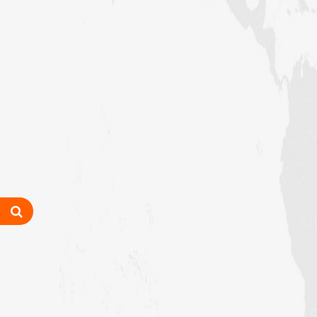
انعقاد
وفاقی دارالحکومت اسلام آباد میں رہائشی
”اشاروں کی زبان کورس“ کا انعقاد
فیضانِ مدینہ آفندی ٹاؤن حیدرآباد
میں 3 دن (25، تا 27 جولائی
2026ء) کا ”روحانی علاج کورس“
فیضانِ مدینہ ننکانہ میں 3 دن (25،
تا 27 جولائی 2026ء) کا ”روحانی
علاج کورس“
شعبہ معاونت برائے اسلامی بہنیں کے
تحت سرگودھا ڈویژن میں اہم مدنی
مشورہ
حیدرآباد میں شعبہ معاونت برائے
اسلامی بہنیں کا مدنی مشورہ
شعبہ معاونت برائے اسلامی بہنیں کا