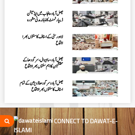
اجتماع
فیصل آباد، پنجاب میں ایڈمیشن
ڈیپارٹمنٹ کا ماہانہ مدنی مشورہ
لاہور سٹی کے اسٹاف کا سنتوں بھرا
اجتماع
فیصل آباد، ساہیوال، سرگودھا کے
مفتشین کا اہم سنتوں بھرا اجتماع
فیصل آباد وسرگودھا ڈویژن کے تمام
اسٹاف کا سنتوں بھرااجتماع
فیصل آباد میں کنزالمدارس کے امتحانی
نظام کا جائزہ، بہتری اور باہمی اتفاق
کے اقدامات پر زور
CONNECT TO DAWAT-E-
ISLAMI
اسلام آباد میں روڈ سیفٹی اور منشیات و