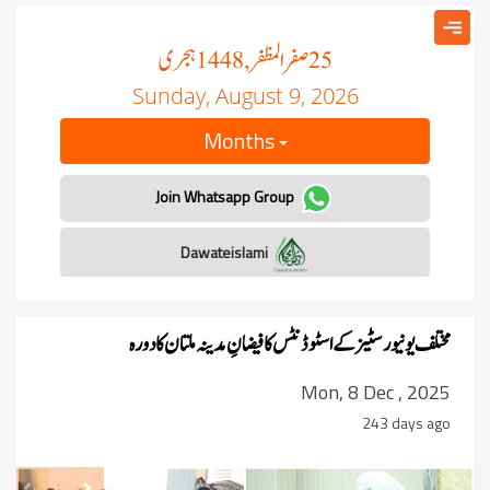
صفر المظفر
ہجری
, 1448
25
Sunday, August 9, 2026
Months
Join Whatsapp Group
Dawateislami
مختلف یونیورسٹیز کے اسٹوڈنٹس کا فیضانِ مدینہ ملتان کا دورہ
Mon, 8 Dec , 2025
243 days ago
revious
Next