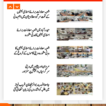
علاج کورس“
شعبہ معاونت برائے اسلامی بہنیں
کے تحت سرگودھا ڈویژن میں اہم مدنی
مشورہ
حیدرآباد میں شعبہ معاونت برائے
اسلامی بہنیں کا مدنی مشورہ
شعبہ معاونت برائے اسلامی بہنیں کا
مدنی مشورہ، دینی کاموں کے فروغ کے
لیے اہداف
مردان اور پشاور میں دینی
سرگرمیاں، اسپیشل پرسنز اور
سرپرستوں سے ملاقات
جامعۃ المدینہ بوائز فیضانِ غریب نواز
میں طلبہ کو اشاروں کی زبان سکھائی گئی
اسپیشل پرسنز ڈیپارٹمنٹ کے تحت 3