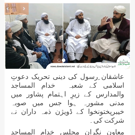
revious
Next
عاشقان ِرسول کی دینی تحریک دعوتِ
اسلامی کے شعبہ خدام المساجد
والمدارس کے زیرِ اہتمام پشاور میں
مدنی مشورہ ہوا جس میں صوبہ
خیبرپختونخوا کے ڈویژن ذمہ داران نے
شرکت کی۔
جامعۃ المدینہ بوائز فیضانِ غریب نواز
میں طلبہ کو اشاروں کی زبان سکھائی گئی
معاون نگرانِ مجلس خدام المساجد