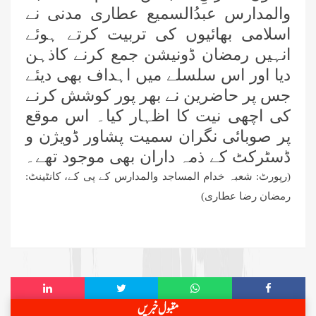
والمدارس
عبدُالسمیع عطاری مدنی نے
اسپیشل پرسنز ڈیپارٹمنٹ کے تحت 3
اسلامی بھائیوں کی
تربیت کرتے ہوئے
دن کا قافلہ، دینی احکام اور سنتوں کی
انہیں رمضان ڈونیشن جمع کرنے کاذہن
تربیت
دیا اور اس سلسلے میں اہداف بھی دیئے
پشاور: مدرسۃ المدینہ میں سیکھنے
سکھانے کا حلقہ، اسپیشل پرسنز کی
جس پر حاضرین نے بھر پور کوشش کرنے
معاونت کا ذہن
کی اچھی نیت کا اظہار کیا۔ اس موقع
فیضانِ مدینہ G-11، اسلام آباد میں
پر صوبائی نگران سمیت پشاور ڈویژن و
اسپیشل پرسنز کے لیے خصوصی حلقے کا
ڈسٹرکٹ کے ذمہ داران بھی موجود تھے۔
انعقاد
(رپورٹ: شعبہ خدام المساجد والمدارس کے پی کے، کانٹینٹ:
وفاقی دارالحکومت اسلام آباد میں
رمضان رضا عطاری)
رہائشی ”اشاروں کی زبان کورس“ کا
انعقاد
فیضانِ مدینہ آفندی ٹاؤن حیدرآباد
میں 3 دن (25، تا 27 جولائی
2026ء) کا ”روحانی علاج کورس“
فیضانِ مدینہ ننکانہ میں 3 دن (25،
مقبول خبریں
تا 27 جولائی 2026ء) کا ”روحانی