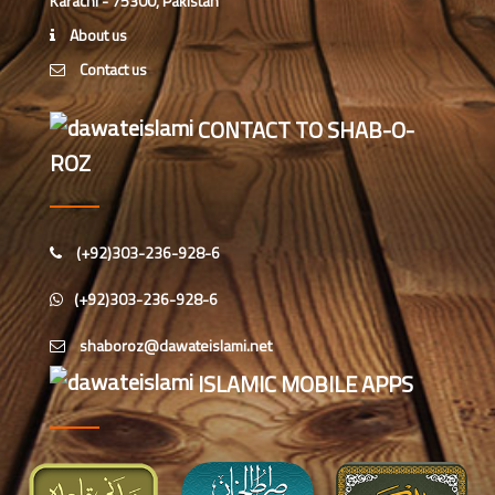
Karachi - 75300, Pakistan
حیدرآباد میں شعبہ معاونت برائے
About us
اسلامی بہنیں کا مدنی مشورہ
Contact us
شعبہ معاونت برائے اسلامی بہنیں کا
CONTACT TO SHAB-O-
مدنی مشورہ، دینی کاموں کے فروغ کے
لیے اہداف
ROZ
(+92)303-236-928-6
(+92)303-236-928-6
ISLAMIC MOBILE APPS