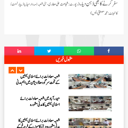
انعقاد
سفر کرنے کا بھی ذہن دیا ۔
(رپورٹ: شجاعت علی عطاری ، سٹی شعبہ ذمہ دار میڈیا ڈیپارٹمنٹ /
وفاقی دارالحکومت اسلام آباد میں
کانٹینٹ: محمد مصطفیٰ انیس)
رہائشی ”اشاروں کی زبان کورس“ کا
انعقاد
فیضانِ مدینہ آفندی ٹاؤن حیدرآباد
میں 3 دن (25، تا 27 جولائی
2026ء) کا ”روحانی علاج کورس“
فیضانِ مدینہ ننکانہ میں 3 دن (25،
مقبول خبریں
تا 27 جولائی 2026ء) کا ”روحانی
علاج کورس“
شعبہ معاونت برائے اسلامی بہنیں
کے تحت سرگودھا ڈویژن میں اہم مدنی
مشورہ
حیدرآباد میں شعبہ معاونت برائے
اسلامی بہنیں کا مدنی مشورہ
شعبہ معاونت برائے اسلامی بہنیں کا
مدنی مشورہ، دینی کاموں کے فروغ کے