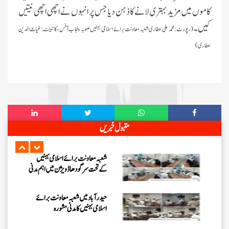
فیضانِ مدینہ G-11، اسلام آباد میں
کاموں میں مزید بہتری لانے کا ذہن دیا جس پر انہوں نے اچھی اچھی نیتیں
اسپیشل پرسنز کے لیے خصوصی حلقے کا
انعقاد
کیں۔
(رپورٹ: محمد علی عطاری شعبہ معاونت برائے اسلامی بہنیں صوبہ پنجاب آفس ، کانٹینٹ:غیاث الدین
وفاقی دارالحکومت اسلام آباد میں
عطاری)
رہائشی ”اشاروں کی زبان کورس“ کا
انعقاد
فیضانِ مدینہ آفندی ٹاؤن حیدرآباد
میں 3 دن (25، تا 27 جولائی
2026ء) کا ”روحانی علاج کورس“
فیضانِ مدینہ ننکانہ میں 3 دن (25،
مقبول خبریں
تا 27 جولائی 2026ء) کا ”روحانی
علاج کورس“
شعبہ معاونت برائے اسلامی بہنیں
کے تحت سرگودھا ڈویژن میں اہم مدنی
مشورہ
حیدرآباد میں شعبہ معاونت برائے
اسلامی بہنیں کا مدنی مشورہ