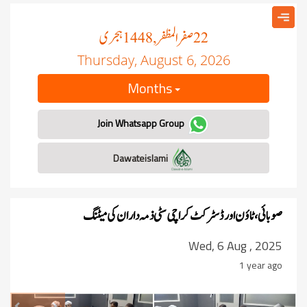
صفر المظفر
ہجری
, 1448
22
Thursday, August 6, 2026
Months
Join Whatsapp Group
Dawateislami
صوبائی، ٹاؤن اور ڈسٹرکٹ کراچی سٹی ذمہ داران کی میٹنگ
Wed, 6 Aug , 2025
1 year ago
revious
Next