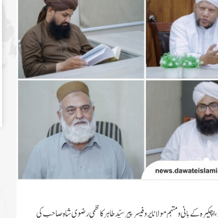
، اچکیرہ کے بانی و مہتمم مولانا پروفیسر پیر سیّد طاہر کاظمی رضوی شاہ صاحب کی