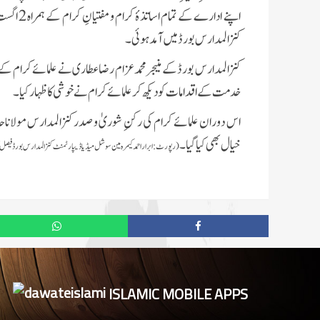
کنزالمدارس بورڈ میں آمد ہوئی۔
کنزالمدارس بورڈ کے
منیجر
محمد عزام رضا عطاری نے علمائے کرام کے ا
خدمت کے اقدامات کو دیکھ کر علمائے کرام نے خوشی کا ظہار کیا۔
اس دوران علمائے کرام کی رکنِ شوریٰ و صدر کنزالمدارس مولاناحا
خیال بھی کیا گیا۔
(رپورٹ: ابراراحمد کیمرہ مین سوشل میڈیا ڈیپارٹمنٹ کنزالمدارس بورڈ فیص
ISLAMIC MOBILE APPS