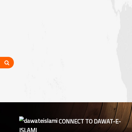
شعبہ فیضان آن لائن اکیڈمی گرلز کا ماہانہ
مدنی مشورہ اسلام آباد میں منعقد
شیرانوالہ برانچ لاہور میں سٹی کے تمام
شفٹ تعلیمی ذمہ داران کا سنتوں بھرا
اجتماع
مرکزی جامعۃ المدینہ لاہور میں ” حلال
فوڈ کورس “پر اہم بریفنگ
فیضان آن لائن اکیڈمی بوائز لاہور سٹی
کے تحت شفٹ تعلیمی ذمہ داران کا
اجتماع
فیصل آباد، پنجاب میں ایڈمیشن
ڈیپارٹمنٹ کا ماہانہ مدنی مشورہ
CONNECT TO DAWAT-E-
ISLAMI
لاہور سٹی کے اسٹاف کا سنتوں بھرا اجتماع