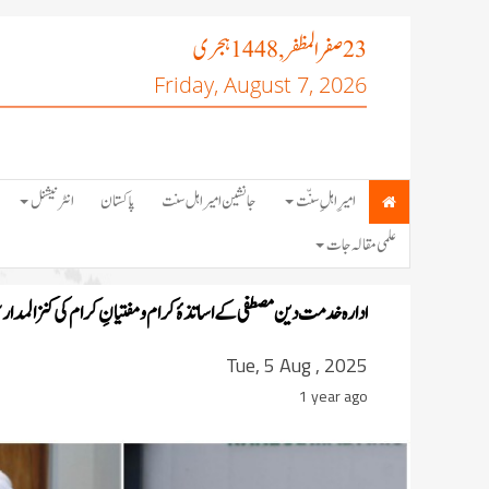
صفر المظفر
ہجری
, 1448
23
Friday, August 7, 2026
امیرِ اہلِ سنّت
جانشین امیر اہل سنت
پاکستان
انٹرنیشنل
علمی مقالہ جات
ادارہ خدمت دین مصطفی کے اساتذۂ کرام و مفتیانِ کرام کی کنزالمدار
Tue, 5 Aug , 2025
1 year ago