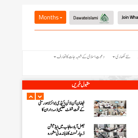
اسلام آباد میں پاکستان کے شفٹ
ناظمین کا 2 دن پر مشتمل اجتماع
Months
Dawateislami
شعبہ فیضان آن لائن اکیڈمی گرلز کا ماہانہ
مدنی مشورہ اسلام آباد میں منعقد
شیرانوالہ برانچ لاہور میں سٹی کے تمام
نئے لکھاری
دعوتِ اسلامی کے شعبہ جات کا تعارف
شفٹ تعلیمی ذمہ داران کا سنتوں بھرا
اجتماع
مرکزی جامعۃ المدینہ لاہور میں ” حلال
مقبول خبریں
فوڈ کورس “پر اہم بریفنگ
فیضان آن لائن اکیڈمی بوائز لاہور سٹی
کے تحت شفٹ تعلیمی ذمہ داران کا
اجتماع
فیصل آباد، پنجاب میں ایڈمیشن
ڈیپارٹمنٹ کا ماہانہ مدنی مشورہ