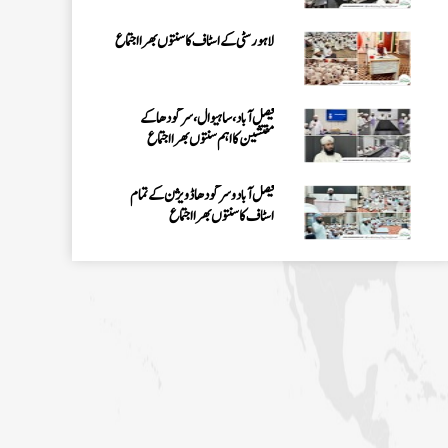
لاہور سٹی کے اسٹاف کا سنتوں بھرا اجتماع
فیصل آباد، ساہیوال، سرگودھا کے
مفتشین کا اہم سنتوں بھرا اجتماع
فیصل آباد وسرگودھا ڈویژن کے تمام
اسٹاف کا سنتوں بھرااجتماع
فیصل آباد میں کنزالمدارس کے امتحانی
نظام کا جائزہ، بہتری اور باہمی اتفاق کے
اقدامات پر زور
اسلام آباد میں روڈ سیفٹی اور منشیات و
تمباکو نوشی کے تدارک پر سیمینار کا انعقاد
اسلام آباد میں پاکستان کے شفٹ
ناظمین کا 2 دن پر مشتمل اجتماع