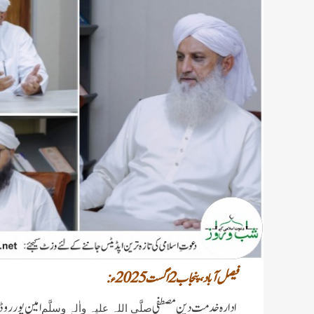
فیصل آباد، پنجاب 2 اگست 2025ء :
ادارہ خدمتِ دینِ مصطفی
امین پور روڈ
صلَّی اللہ علیہ واٰلہٖ وسلَّم