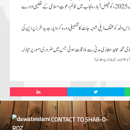
اپنے ادارے کے تمام اساتذۂ کرام و مفتیانِ کرام کے ہمراہ 2 اگست 2025ء کو فیصل آباد، پنجاب میں قائم دعوتِ اسلامی کے تعلیمی ادارے
س وفد کو مختلف ذیلی شعبہ جات کا تفصیلی دورہ کروایا۔ جدید طرز پر دین کی
جی محمد جنید عطاری مدنی سے ملاقات ہوئی جس میں ضروری امور پر تبادلہ
ل آباد، کانٹینٹ:غیاث الدین عطاری)
CONTACT TO SHAB-O-
ROZ