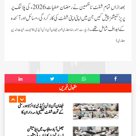
انعقاد
بعدازاں تمام شفٹ ناظمین نے رمضان عطیات 2026ء کی پلاننگ پر
اسلام آباد میں پاکستان کے شفٹ
پریزنٹیشنز پیش کیں جن میں اپنی اپنی شفٹ کی کارکردگی، مسائل اور آئندہ
ناظمین کا 2 دن پر مشتمل اجتماع
کے اہداف شامل تھے۔
(رپورٹ:
احمد رضا عطاری شعبہ فیضان آن لائن اکیڈمی ، کانٹینٹ:غیاث الدین
شعبہ فیضان آن لائن اکیڈمی گرلز کا
عطاری)
ماہانہ مدنی مشورہ اسلام آباد میں منعقد
شیرانوالہ برانچ لاہور میں سٹی کے تمام
شفٹ تعلیمی ذمہ داران کا سنتوں بھرا
اجتماع
مرکزی جامعۃ المدینہ لاہور میں ”
مقبول خبریں
حلال فوڈ کورس “پر اہم بریفنگ
فیضان آن لائن اکیڈمی بوائز لاہور سٹی
کے تحت شفٹ تعلیمی ذمہ داران کا
اجتماع
فیصل آباد، پنجاب میں ایڈمیشن
ڈیپارٹمنٹ کا ماہانہ مدنی مشورہ