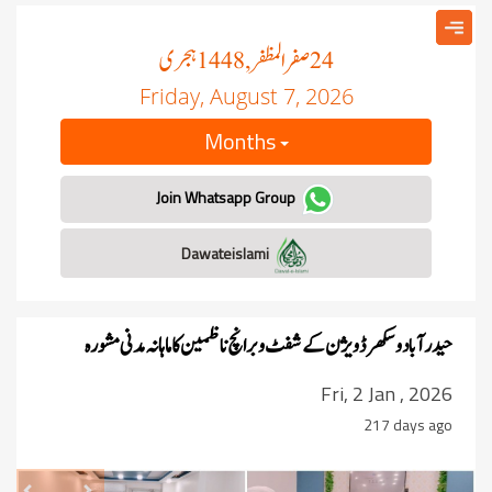
صفر المظفر
ہجری
, 1448
24
Friday, August 7, 2026
Months
Join Whatsapp Group
Dawateislami
حیدرآباد و سکھر ڈویژن کے شفٹ و برانچ ناظمین کا ماہانہ مدنی مشورہ
Fri, 2 Jan , 2026
217 days ago
revious
Next