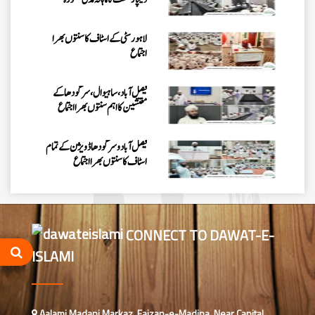
لاہور سٹی کے اسٹاف کا سنتوں بھرا
اجتماع
فیصل آباد، ساہیوال، سرگودھا کے
مفتشین کا اہم سنتوں بھرا اجتماع
فیصل آباد وسرگودھا ڈویژن کے تمام
اسٹاف کا سنتوں بھرااجتماع
فیصل آباد میں کنزالمدارس کے امتحانی
نظام کا جائزہ، بہتری اور باہمی اتفاق
کے اقدامات پر زور
CONNECT TO DAWAT-E-
ISLAMI
اسلام آباد میں روڈ سیفٹی اور منشیات و
تمباکو نوشی کے تدارک پر سیمینار کا
انعقاد
اسلام آباد میں پاکستان کے شفٹ
Aalami Madani Markaz, Faizan-e-Madina, Near Capital