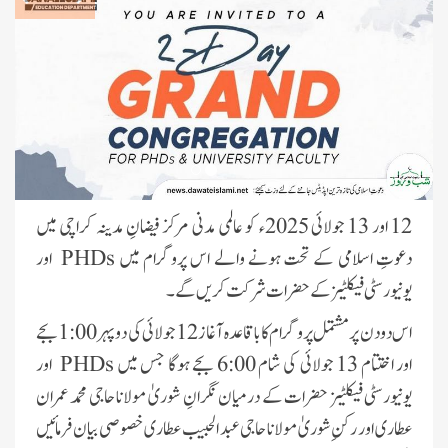
12 اور 13 جولائی 2025ء کو عالمی مدنی مرکز فیضانِ مدینہ کراچی میں
دعوتِ اسلامی کے تحت ہونے والے اس پروگرام میں
PHDs
اور
یونیورسٹی فیکلٹیز کے حضرات شرکت کریں گے۔
اسلام آباد میں معروف شخصیات کے
اس دو دن پر مشتمل پروگرام کا باقاعدہ آغاز 12 جولائی کی دوپہر 1:00 بجے
لیے سیکھنے سکھانے کے حلقے کا انعقاد
اور اختتام 13 جولائی کی شام 6:00 بجے ہوگا جس میں
PHDs
اور
کراچی میں ایگریکلچر اینڈ لائیو اسٹاک
یونیورسٹی فیکلٹیز حضرات کے درمیان نگرانِ شوریٰ مولانا حاجی محمد عمران
سے وابستہ عاشقانِ رسول کا سنتوں
عطاری اور رکنِ شوریٰ مولانا حاجی عبد الحبیب عطاری خصوصی بیان فرمائیں
بھرا اجتماع