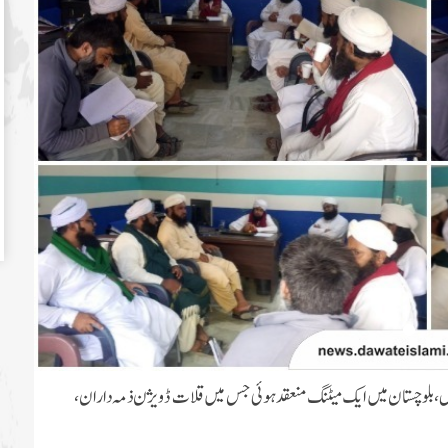
بلوچستان میں ایک میٹنگ منعقد ہوئی جس میں قلات ڈویژن ذمہ داران،