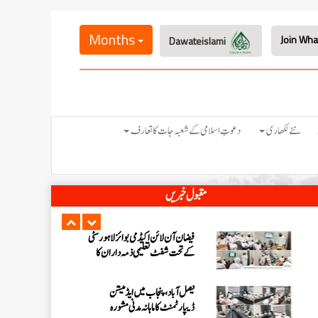
اسلام آباد میں پاکستان کے شفٹ
ناظمین کا 2 دن پر مشتمل اجتماع
Months
Dawateislami
شعبہ فیضان آن لائن اکیڈمی گرلز کا ماہانہ
مدنی مشورہ اسلام آباد میں منعقد
شیرانوالہ برانچ لاہور میں سٹی کے تمام
نئے لکھاری
دعوتِ اسلامی کے شعبہ جات کا تعارف
شفٹ تعلیمی ذمہ داران کا سنتوں بھرا
اجتماع
مرکزی جامعۃ المدینہ لاہور میں ” حلال
مقبول خبریں
فوڈ کورس “پر اہم بریفنگ
فیضان آن لائن اکیڈمی بوائز لاہور سٹی
کے تحت شفٹ تعلیمی ذمہ داران کا
اجتماع
فیصل آباد، پنجاب میں ایڈمیشن
ڈیپارٹمنٹ کا ماہانہ مدنی مشورہ