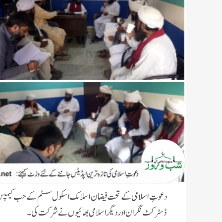
دعوتِ اسلامی کے تحت فیضان اسلامک اسکول سسٹم کے حب کیمپس، 
ڈسٹرکٹ نگران اور دیگر اسلامی بھائیوں نے شرکت کی۔