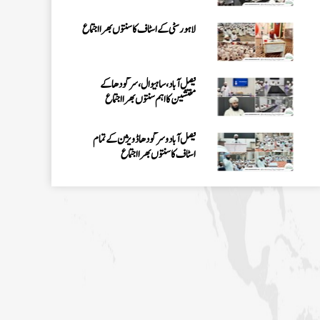
لاہور سٹی کے اسٹاف کا سنتوں بھرا اجتماع
فیصل آباد، ساہیوال، سرگودھا کے
مفتشین کا اہم سنتوں بھرا اجتماع
فیصل آباد وسرگودھا ڈویژن کے تمام
اسٹاف کا سنتوں بھرااجتماع
فیصل آباد میں کنزالمدارس کے امتحانی
نظام کا جائزہ، بہتری اور باہمی اتفاق کے
اقدامات پر زور
اسلام آباد میں روڈ سیفٹی اور منشیات و
تمباکو نوشی کے تدارک پر سیمینار کا انعقاد
اسلام آباد میں پاکستان کے شفٹ
ناظمین کا 2 دن پر مشتمل اجتماع