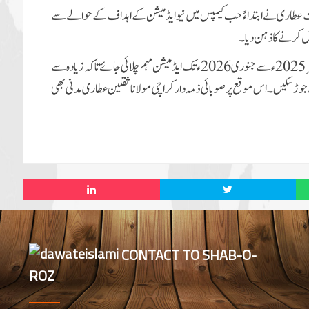
 عطاری نے ابتداءً حب کیمپس میں نیوایڈمیشن کے اہداف کے حوالے سے
ش کرنے کا ذہن دیا۔
صوبائی مشاورت بلوچستان کے نگران نے میٹنگ میں طے کیا کہ نومبر 2025ء سے جنوری 2026ء تک ایڈمیشن مہم چلائی جائے تاکہ زیادہ سے
ڑ سکیں۔اس موقع پر صوبائی ذمہ دار کراچی مولانا ثقلین عطاری مدنی بھی
CONTACT TO SHAB-O-
ROZ