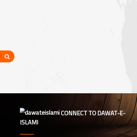
شعبہ فیضان آن لائن اکیڈمی گرلز کا ماہانہ
مدنی مشورہ اسلام آباد میں منعقد
شیرانوالہ برانچ لاہور میں سٹی کے تمام
شفٹ تعلیمی ذمہ داران کا سنتوں بھرا
اجتماع
مرکزی جامعۃ المدینہ لاہور میں ” حلال
فوڈ کورس “پر اہم بریفنگ
فیضان آن لائن اکیڈمی بوائز لاہور سٹی
کے تحت شفٹ تعلیمی ذمہ داران کا
اجتماع
فیصل آباد، پنجاب میں ایڈمیشن
CONNECT TO DAWAT-E-
ڈیپارٹمنٹ کا ماہانہ مدنی مشورہ
ISLAMI
لاہور سٹی کے اسٹاف کا سنتوں بھرا اجتماع