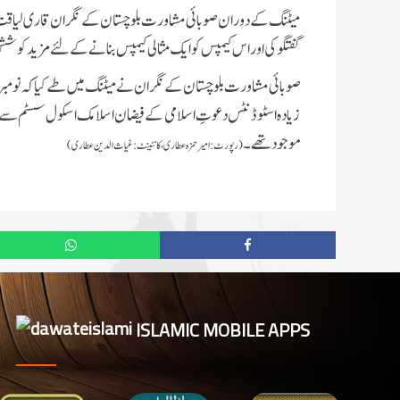
میٹنگ کے دوران صوبائی مشاورت بلوچستان کے نگران قاری لیاقت
گفتگو کی اور اس کیمپس کو ایک مثالی کیمپس بنانے کے لئے مزید کوش
زیادہ اسٹوڈنٹس دعوتِ اسلامی کے فیضان اسلامک اسکول سسٹم سے جو
موجود تھے۔
(رپورٹ:امیر حمزہ عطاری، کانٹینٹ:غیاث الدین عطاری)
ISLAMIC MOBILE APPS