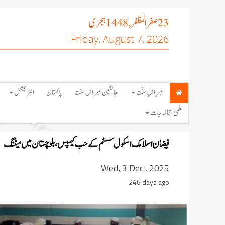
صفر المظفر
ہجری
, 1448
23
Friday, August 7, 2026
امیرِ اہلِ سنّت
جانشین امیر اہل سنت
پاکستان
انٹرنیشنل
علمی مقالہ جات
فیضان اسلامک اسکول سسٹم کے حب کیمپس، بلوچستان میں میٹنگ
Wed, 3 Dec , 2025
246 days ago