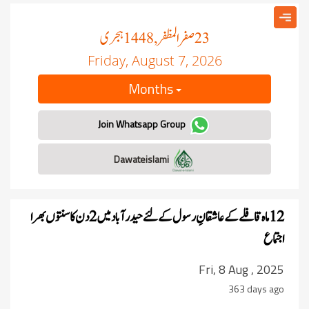
صفر المظفر
ہجری
, 1448
23
Friday, August 7, 2026
Months
Join Whatsapp Group
Dawateislami
12 ماہ قافلے کے عاشقانِ رسول کے لئے
حیدرآباد میں 2 دن کا سنتوں بھرا
اجتماع
Fri, 8 Aug , 2025
363 days ago