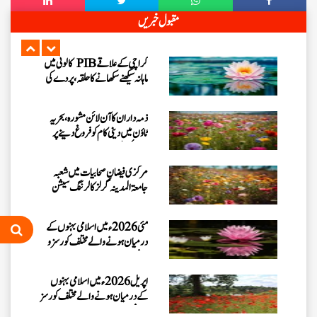
سری لنکا شیڈول کے اہداف کی تکمیل
مقبول خبریں
اور آئندہ پلاننگ کے لیے آن لائن
مشورہ
کراچی کے علاقے PIB کالونی میں
ماہانہ سیکھنے سکھانے کا حلقہ، پردے کی
اہمیت پر بیان
ذمہ داران کا آن لائن مشورہ، بحریہ
ٹاؤن میں دینی کام کو فروغ دینے پر
تبادلہ ٔخیال
مرکزی فیضانِ صحابیات میں شعبہ
جامعۃ المدینہ گرلز کا لرننگ سیشن
مئی 2026ء میں اسلامی بہنوں کے
درمیان ہونے والے مختلف کورسز و
سیشنز
اپریل 2026ء میں اسلامی بہنوں
کے درمیان ہونے والے مختلف کورسز
و سیشنز