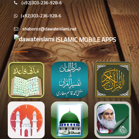
مشورہ
(+92)303-236-928-6
کراچی کے علاقے PIB کالونی میں
(+92)303-236-928-6
ماہانہ سیکھنے سکھانے کا حلقہ، پردے کی
اہمیت پر بیان
ذمہ داران کا آن لائن مشورہ، بحریہ
ISLAMIC MOBILE APPS
ٹاؤن میں دینی کام کو فروغ دینے پر
تبادلہ ٔخیال
مرکزی فیضانِ صحابیات میں شعبہ
جامعۃ المدینہ گرلز کا لرننگ سیشن