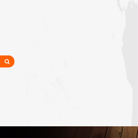
شعبہ فیضان آن لائن اکیڈمی گرلز کا ماہانہ
مدنی مشورہ اسلام آباد میں منعقد
شیرانوالہ برانچ لاہور میں سٹی کے تمام
شفٹ تعلیمی ذمہ داران کا سنتوں بھرا
اجتماع
مرکزی جامعۃ المدینہ لاہور میں ” حلال
فوڈ کورس “پر اہم بریفنگ
فیضان آن لائن اکیڈمی بوائز لاہور سٹی
کے تحت شفٹ تعلیمی ذمہ داران کا
اجتماع
فیصل آباد، پنجاب میں ایڈمیشن
ڈیپارٹمنٹ کا ماہانہ مدنی مشورہ
لاہور سٹی کے اسٹاف کا سنتوں بھرا اجتماع