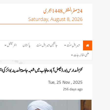
صفر المظفر
ہجری
, 1448
24
Saturday, August 8, 2026
امیرِ اہلِ سنّت
جانشین امیر اہل سنت
پاکستان
انٹرنیشنل
علمی مقالہ جات
کنزالمدارس بورڈ فیصل آباد، پنجاب میں شعبہ جامعۃ المدینہ بوائز کی ا
Tue, 25 Nov , 2025
256 days ago