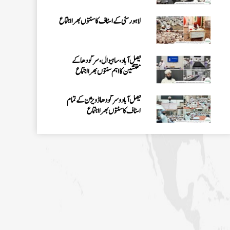
لاہور سٹی کے اسٹاف کا سنتوں بھرا اجتماع
فیصل آباد، ساہیوال، سرگودھا کے
مفتشین کا اہم سنتوں بھرا اجتماع
فیصل آباد وسرگودھا ڈویژن کے تمام
اسٹاف کا سنتوں بھرااجتماع
فیصل آباد میں کنزالمدارس کے امتحانی
نظام کا جائزہ، بہتری اور باہمی اتفاق کے
اقدامات پر زور
اسلام آباد میں روڈ سیفٹی اور منشیات و
تمباکو نوشی کے تدارک پر سیمینار کا انعقاد
اسلام آباد میں پاکستان کے شفٹ
ناظمین کا 2 دن پر مشتمل اجتماع