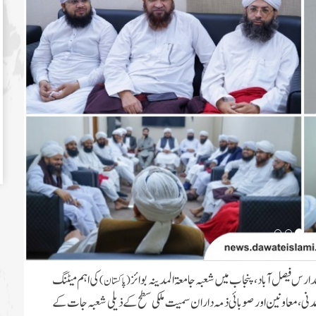
کی اہم میٹنگ
(پاکستان)
 مدنی، معاونین اور صوبائی ذمہ داران سمیت ملکی سطح کے ذیلی شعبہ جات کے