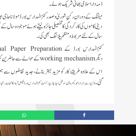
ذمہ دار اسلامی بھائی شریک ہوئے۔
دینی کاموں کی کارکردگی کا تفصیلی جائزہ لیتے ہوئے موجودہ سال کے تعل
سال کے لئے مربوط و منظم پلاننگ بھی کی ۔
کنزالمدارس بورڈ کے
al Paper Preparation
دیگر
working mechanism
کے حوالے سے حاضرین کو 
اس کے علاوہ طریقۂ کار کو مزید بہتر بنانے، جدید تقاضوں سے ہم
گئی۔
(رپورٹ:ابراراحمد کیمرہ مین سوشل میڈیا ڈیپارٹمنٹ کنزالمدارس بورڈ فیصل آباد، کانٹینٹ:غ