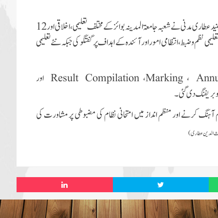
میٹنگ کے دوران رکنِ شوریٰ و صدر کنزالمدارس بورڈ مولانا حاجی جنید عطاری مدنی نے شعبہ جامعۃالمدینہ بوائز کے مختلف تعلیمی، اخلاقی اور 12
یمی نظم و ضبط، انتظامی امور اورآئندہ کے اہداف پر گفتگو کی جبکہ نئے تعلیمی
Annu
،
Marking
،
Result Compilation
اور
بریفنگ دی گئی۔
 آہنگ کرنے اور منظم انداز میں امتحانی نظام کی مضبوطی پر مشاورت کی
یاث الدین عطاری)