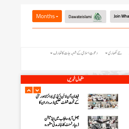
اسلام آباد میں پاکستان کے شفٹ
ناظمین کا 2 دن پر مشتمل اجتماع
Months
Dawateislami
شعبہ فیضان آن لائن اکیڈمی گرلز کا ماہانہ
مدنی مشورہ اسلام آباد میں منعقد
شیرانوالہ برانچ لاہور میں سٹی کے تمام
نئے لکھاری
دعوتِ اسلامی کے شعبہ جات کا تعارف
شفٹ تعلیمی ذمہ داران کا سنتوں بھرا
اجتماع
مرکزی جامعۃ المدینہ لاہور میں ” حلال
مقبول خبریں
فوڈ کورس “پر اہم بریفنگ
فیضان آن لائن اکیڈمی بوائز لاہور سٹی
کے تحت شفٹ تعلیمی ذمہ داران کا
اجتماع
فیصل آباد، پنجاب میں ایڈمیشن
ڈیپارٹمنٹ کا ماہانہ مدنی مشورہ