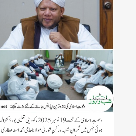
دعوتِ اسلامی کے تحت 19 نومبر 2025ء کو دینی تعلیمی بورڈ کنزالمدارس فیصل آباد، پنجاب میں شعبہ جامعۃ المدینہ بوائز
ہوئی جس میں نگرانِ شعبہ و رکنِ شوریٰ مولانا حاجی محمد اسد عطاری