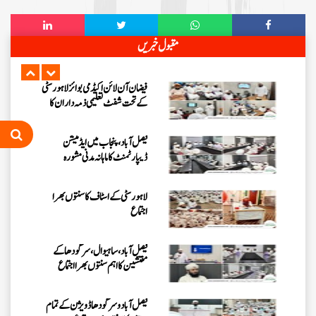
اجتماع
مرکزی جامعۃ المدینہ لاہور میں ”
مقبول خبریں
حلال فوڈ کورس “پر اہم بریفنگ
فیضان آن لائن اکیڈمی بوائز لاہور سٹی
کے تحت شفٹ تعلیمی ذمہ داران کا
اجتماع
فیصل آباد، پنجاب میں ایڈمیشن
ڈیپارٹمنٹ کا ماہانہ مدنی مشورہ
لاہور سٹی کے اسٹاف کا سنتوں بھرا
اجتماع
فیصل آباد، ساہیوال، سرگودھا کے
مفتشین کا اہم سنتوں بھرا اجتماع
فیصل آباد وسرگودھا ڈویژن کے تمام