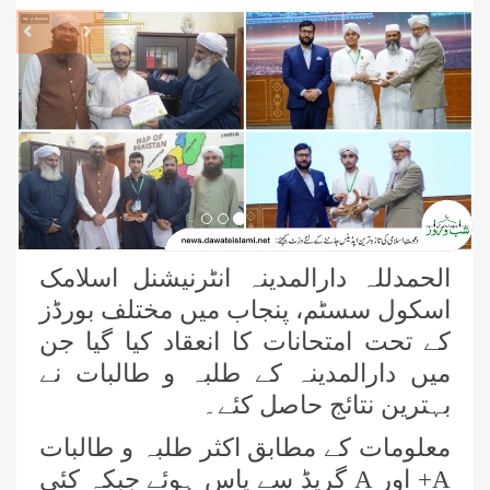
revious
Next
الحمدللہ دارالمدینہ انٹرنیشنل اسلامک
اسکول سسٹم، پنجاب میں مختلف بورڈز
کے تحت امتحانات کا انعقاد کیا گیا جن
میں دارالمدینہ کے طلبہ و طالبات نے
بہترین نتائج حاصل کئے۔
معلومات کے مطابق اکثر طلبہ و طالبات
A
+ اور
A
گریڈ سے پاس ہوئے جبکہ کئی