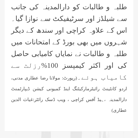
طلبہ و طالبات کو دارالمدینہ کی جانب
فیصل آباد وسرگودھا ڈویژن کے تمام
اسٹاف کا سنتوں بھرااجتماع
سے شیلڈز اور سرٹیفیکٹ سے نوازا گیا۔
اس کے علاوہ کراچی اور سندھ کے دیگر
فیصل آباد میں کنزالمدارس کے امتحانی
نظام کا جائزہ، بہتری اور باہمی اتفاق
شہروں میں بھی بورڈ کے امتحانات میں
کے اقدامات پر زور
طلبہ و طالبات نے نمایاں کامیابی حاصل
اسلام آباد میں روڈ سیفٹی اور منشیات و
تمباکو نوشی کے تدارک پر سیمینار کا
کی اور اکثر کیمپسز 100%رزلٹ سے
انعقاد
کامیاب ہوئے۔
(رپورٹ: مولانا رضا عطاری مدنی،
اسلام آباد میں پاکستان کے شفٹ
ناظمین کا 2 دن پر مشتمل اجتماع
اردو کانٹینٹ رائیٹرمارکیٹنگ اینڈ کمیونی کیشن ڈیپارٹمنٹ
دارالمدینہ ،ہیڈ آفس کراچی ، ویب ڈسک رائٹر:غیاث الدین
شعبہ فیضان آن لائن اکیڈمی گرلز کا
عطاری)
ماہانہ مدنی مشورہ اسلام آباد میں منعقد
شیرانوالہ برانچ لاہور میں سٹی کے تمام
شفٹ تعلیمی ذمہ داران کا سنتوں بھرا