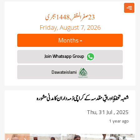
صفر المظفر
ہجری
, 1448
23
Friday, August 7, 2026
Months
Join Whatsapp Group
Dawateislami
شعبہ تحفظِ اوراقِ مقدسہ کے کراچی ذمہ داران کا مدنی مشورہ
Thu, 31 Jul , 2025
1 year ago
revious
Next