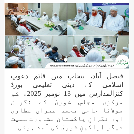
revious
Next
فیصل آباد، پنجاب میں قائم دعوتِ
اسلامی کے دینی تعلیمی بورڈ
کنزالمدارس میں 13 نومبر 2025ء کو
مرکزی مجلسِ شوریٰ کے نگران
مولانا حاجی محمد عمران عطاری
اور نگرانِ پاکستان مشاورت سمیت
دیگر اراکینِ شوریٰ کی آمد ہوئی۔