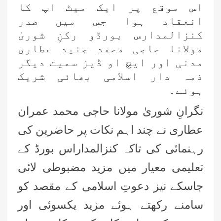
اس موقع پر ایک میٹ اپ کا
انعقاد ہوا جس میں صدر
کنزالمدارس بورڈو رکنِ شوریٰ
مولانا حاجی محمد جنید عطاری
مدنی اور ایچ او ڈیز سمیت دیگر
ذمہ دار اسلامی بھائی شریک
ہوئے۔
نگرانِ شوریٰ مولانا حاجی محمد عمران
عطاری نے چند اہم نکات پر حاضرین کی
رہنمائی کی تاکہ کنزالمداراس بورڈ کے
تعلیمی معیار میں مزید مضبوطی لائی
فیصل آباد وسرگودھا ڈویژن کے تمام
اسٹاف کا سنتوں بھرااجتماع
جاسکے نیز دعوتِ اسلامی کے مقصد کو
سامنے رکھتے ہوئے مزید یکسوئی اور
فیصل آباد میں کنزالمدارس کے امتحانی