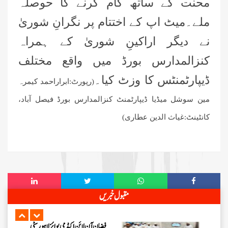
نظام کا جائزہ، بہتری اور باہمی اتفاق
محنت کے ساتھ کام کرنے کا حوصلہ
کے اقدامات پر زور
ملے۔میٹ اپ کے اختتام پر نگرانِ شوریٰ
اسلام آباد میں روڈ سیفٹی اور منشیات و
تمباکو نوشی کے تدارک پر سیمینار کا
نے دیگر اراکینِ شوریٰ کے ہمراہ
انعقاد
کنزالمدارس بورڈ میں واقع مختلف
اسلام آباد میں پاکستان کے شفٹ
ڈیپارٹمنٹس کا وزٹ کیا۔
ناظمین کا 2 دن پر مشتمل اجتماع
(رپورٹ:ابراراحمد کیمرہ
مین سوشل میڈیا ڈیپارٹمنٹ کنزالمدارس بورڈ فیصل آباد،
شعبہ فیضان آن لائن اکیڈمی گرلز کا
کانٹینٹ:غیاث الدین عطاری)
ماہانہ مدنی مشورہ اسلام آباد میں منعقد
شیرانوالہ برانچ لاہور میں سٹی کے تمام
شفٹ تعلیمی ذمہ داران کا سنتوں بھرا
اجتماع
مرکزی جامعۃ المدینہ لاہور میں ”
مقبول خبریں
حلال فوڈ کورس “پر اہم بریفنگ
فیضان آن لائن اکیڈمی بوائز لاہور سٹی