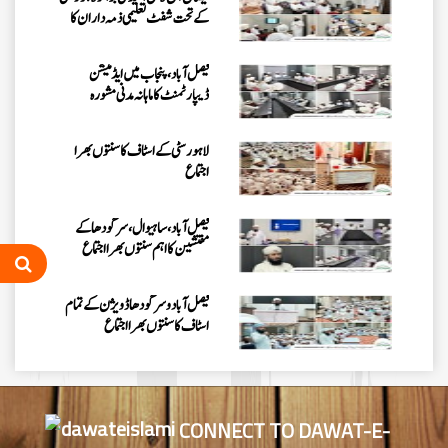
کے تحت شفٹ تعلیمی ذمہ داران کا
اجتماع
فیصل آباد، پنجاب میں ایڈمیشن
ڈیپارٹمنٹ کا ماہانہ مدنی مشورہ
لاہور سٹی کے اسٹاف کا سنتوں بھرا
اجتماع
فیصل آباد، ساہیوال، سرگودھا کے
مفتشین کا اہم سنتوں بھرا اجتماع
فیصل آباد وسرگودھا ڈویژن کے تمام
اسٹاف کا سنتوں بھرااجتماع
فیصل آباد میں کنزالمدارس کے امتحانی
نظام کا جائزہ، بہتری اور باہمی اتفاق
کے اقدامات پر زور
CONNECT TO DAWAT-E-